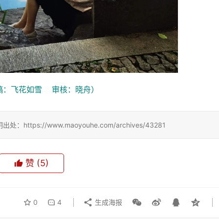
：飞花如雪    审核：晓舟）
://www.maoyouhe.com/archives/43281
赞
(5)
0
4
生成海报