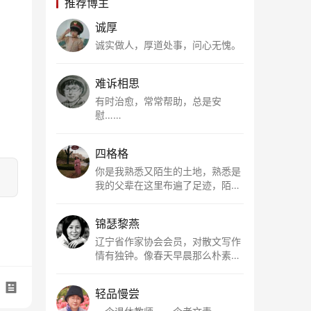
推荐博主
诚厚
诚实做人，厚道处事，问心无愧。
难诉相思
有时治愈，常常帮助，总是安
慰……
四格格
你是我熟悉又陌生的土地，熟悉是
我的父辈在这里布遍了足迹，陌生
是因为我总在梦里遥望你。有幸，
我以这种方式走近了你，你是我的
锦瑟黎燕
根所在，我用文字慢慢认识你、慢
慢熟悉你。
辽宁省作家协会会员，对散文写作
情有独钟。像春天早晨那么朴素，
清新，是我的期许。
轻品慢尝