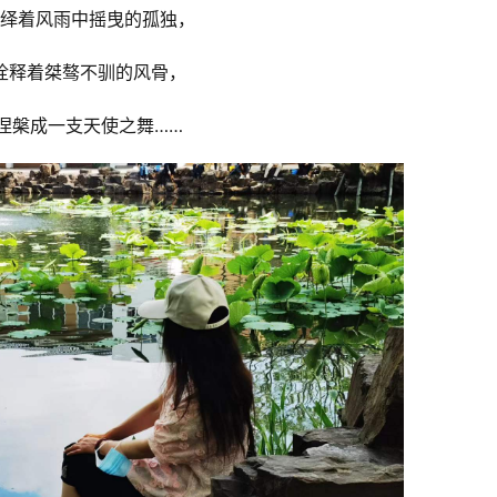
绎着风雨中摇曳的孤独，
诠释着桀骜不驯的风骨，
涅槃成一支天使之舞……