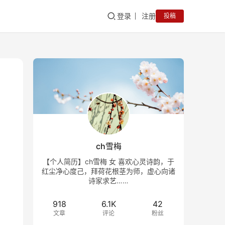
登录
注册
投稿
ch雪梅
【个人简历】ch雪梅 女 喜欢心灵诗韵，于
红尘净心度己，拜荷花根茎为师，虚心向诸
诗家求艺……
918
6.1K
42
文章
评论
粉丝