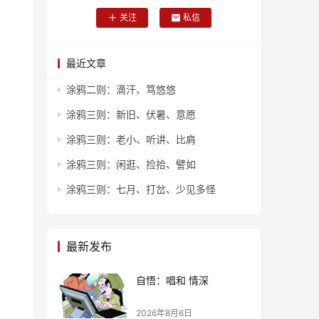
关注
私信
最近文章
涂鸦二则：滴汗、笃悠悠
涂鸦三则：新旧、伏暑、意愿
涂鸦三则：老小、听讲、比肩
涂鸦三则：闲逛、捡拾、譬如
涂鸦三则：七月、打岔、少见多怪
最新发布
自悟：唱和 情深
2026年8月6日