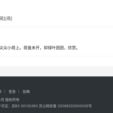
][花]
尖尖小荷上。荷虽未开，却绿叶团团，欣赏。
册
登录
投稿
限公司 版权所有
证：苏B2-20120260
苏公网安备 32098202000026号