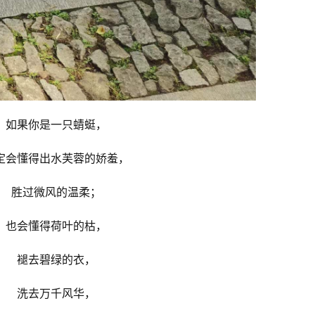
如果你是一只蜻蜓，
定会懂得出水芙蓉的娇羞，
胜过微风的温柔；
也会懂得荷叶的枯，
褪去碧绿的衣，
洗去万千风华，