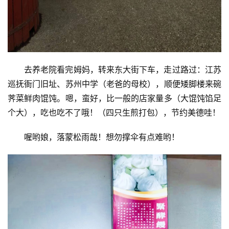
生
活
情
去养老院看完姆妈，转来东大街下车，走过路过：江苏
感
巡抚衙门旧址、苏州中学（老爸的母校），顺便矮脚楼来碗
荠菜鲜肉馄饨。嗯，蛮好，比一般的店家量多（大馄饨馅足
旅
个大），吃也吃不了哦！（四只生煎打包），节约美德哇！
游
​喔哟娘，落蒙松雨哉！想勿撑伞有点难哟！
登录
注册
育
儿
娱
乐