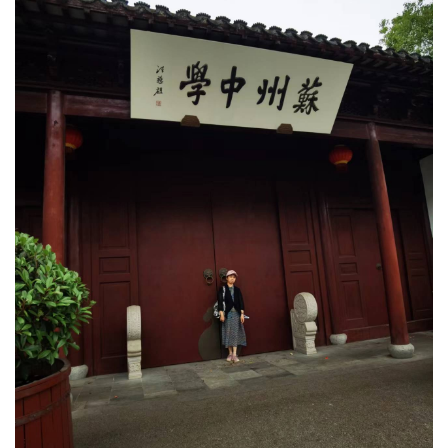
首
页
文
化