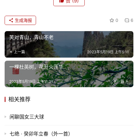
赞
(9)
生成海报
0
6
笑对青山，青山不老
上一篇
2023年5月19日 上午5:11
一棵杜英树，花开火莲华
2023年5月19日 上午11:31
下一篇
相关推荐
闲聊国女三大球
七绝 · 癸卯年立春（外一首）