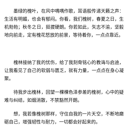
墨绿的槐叶，在风中喁喁作歌，耳语般传递天籁之声：
情
感
生活有明媚，也会有郁闷。你看，我们槐树，春夏之日，生
机勃勃；秋冬之日，挺拔硬朗。你若如此，矢志不渝，坚毅
旅
地向前走，定有槐花怒放的前景，等待着你，一点点靠近。
游
登录
注册
育
槐林接纳了我的忧伤，给了我刻骨铭心的教诲与启迪，
儿
让我看见了自己的软弱与匮乏，就有力量，一点点在身心凝
聚。
娱
乐
待我步出槐林，回望一棵棵色泽参差的槐树，心中的疑
难与纠结，如烟消散，不禁豁然开朗。
专
题
想，我若像槐树那样，守住自我的一片天空，不断地磨
砺自己，增强韧性与耐力，一切都会好起来的。
更