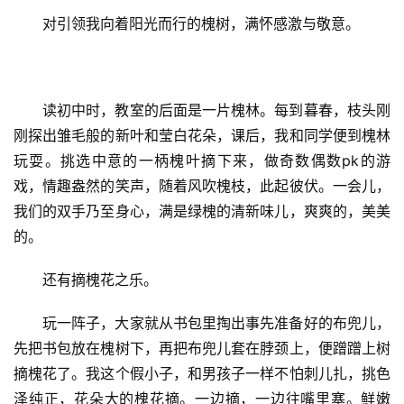
对引领我向着阳光而行的槐树，满怀感激与敬意。
读初中时，教室的后面是一片槐林。每到暮春，枝头刚
刚探出雏毛般的新叶和莹白花朵，课后，我和同学便到槐林
玩耍。挑选中意的一柄槐叶摘下来，做奇数偶数pk的游
戏，情趣盎然的笑声，随着风吹槐枝，此起彼伏。一会儿，
我们的双手乃至身心，满是绿槐的清新味儿，爽爽的，美美
的。
还有摘槐花之乐。
玩一阵子，大家就从书包里掏出事先准备好的布兜儿，
先把书包放在槐树下，再把布兜儿套在脖颈上，便蹭蹭上树
摘槐花了。我这个假小子，和男孩子一样不怕刺儿扎，挑色
泽纯正，花朵大的槐花摘。一边摘，一边往嘴里塞。鲜嫩