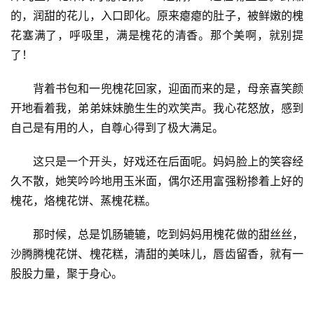
的，润甜的花儿，入口即化。原来瘪瘪的肚子，被鲜嫩的槐
花塞满了，呼吸里，满是槐花的清香。那个美啊，就别提
了！
背着书包和一兜槐花回家，迎面而来的是，母亲喜笑颜
开地看着我，弟弟妹妹脆生生的欢笑声。我心花怒放，感到
自己是有用的人，自尊心得到了极大满足。
这只是一个开头，好戏还在后面呢。妈妈脸上的笑容经
久不散，她笑吟吟地用玉米面，偶尔还用富强粉掺着上好的
槐花，烙槐花饼、蒸槐花糕。
那时候，总是饥肠辘辘，吃到妈妈用槐花做的甜丝丝，
沙腾腾槐花饼、槐花糕，清甜的美味儿，唇齿留香，就有一
股股力量，聚于身心。