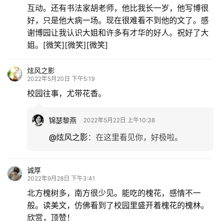
互动。还有书法家胡老师，他比我长一岁，他写博很
好，只是他大病一场。现在很难看不到他的文了。感
谢博园让我认识大姐和许多有才华的好人。祝好了大
姐。[微笑][微笑][微笑]
炫风之影
2022年5月20日 下午5:19
校园往事，尤带花香。
锦瑟黎燕
2022年5月22日 上午10:38
@炫风之影
：
在这里看见你，好极啦。
诚厚
2022年9月28日 下午3:41
北方槐树多，南方很少见。能吃的槐花，感情不一
般。读美文，仿佛看到了校园里盛开着槐花的槐林。
欣赏，顶赞！