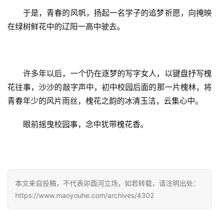
多
于是，青春的风帆，扬起一名学子的追梦祈愿，向掩映
在绿树鲜花中的辽阳一高中驶去。
许多年以后，一个仍在逐梦的写字女人，以键盘抒写槐
花往事，沙沙的敲字声中，初中校园后面的那一片槐林，将
青春年少的风片雨丝，槐花之韵的冰清玉洁，云集心中。
眼前摇曳校园事，念中犹带槐花香。
本文来自投稿，不代表卯酉河立场，如若转载，请注明出处：
https://www.maoyouhe.com/archives/4302