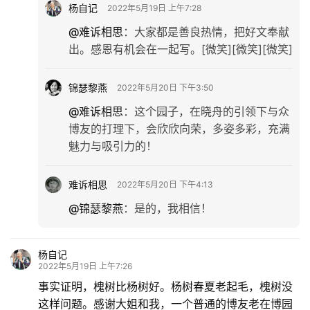
杨自记
2022年5月19日 上午7:28
@难诉相思
：
大家都是善良热情，把好文奉献
出。感恩有机会在一起写。[微笑][微笑][微笑]
锦瑟黎燕
2022年5月20日 下午3:50
@难诉相思
：
这个园子，在晓舟的引领下与众
博友的打理下，会欣欣向荣，多姿多彩，充满
魅力与吸引力的！
难诉相思
2022年5月20日 下午4:13
@锦瑟黎燕
：
是的，我相信！
杨自记
2022年5月19日 上午7:26
事实证明，槐树比杨树好。杨树春夏老起毛，槐树没
这样问题。感谢大姐和我，一个普通的博友老在博园