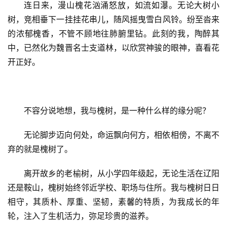
连日来，漫山槐花汹涌怒放，如流如瀑。无论大树小
树，竞相垂下一挂挂花串儿，随风摇曳雪白风铃。纷至沓来
的浓郁槐香，不管不顾地往肺腑里钻。此刻的我，陶醉其
中，已然化为魏晋名士支道林，以欣赏神骏的眼神，喜看花
开正好。
不容分说地想，我与槐树，是一种什么样的缘分呢？
无论脚步迈向何处，命运飘向何方，相依相傍，不离不
弃的就是槐树了。
离开故乡的老榆树，从小学四年级起，无论生活在辽阳
还是鞍山，槐树始终邻近学校、职场与住所。我与槐树日日
相守，其质朴、厚重、坚韧，素馨的特质，为我成长的年
轮，注入了生机活力，弥足珍贵的滋养。