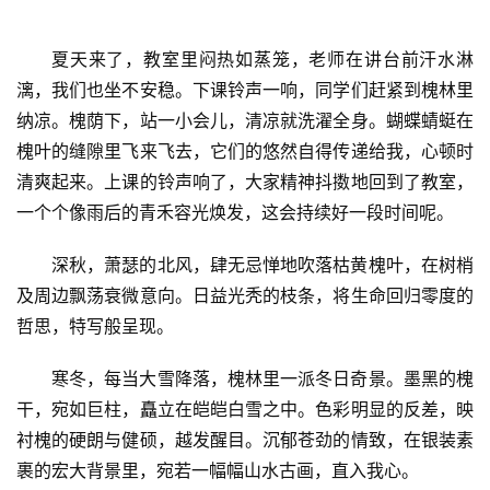
夏天来了，教室里闷热如蒸笼，老师在讲台前汗水淋
漓，我们也坐不安稳。下课铃声一响，同学们赶紧到槐林里
纳凉。槐荫下，站一小会儿，清凉就洗濯全身。蝴蝶蜻蜓在
槐叶的缝隙里飞来飞去，它们的悠然自得传递给我，心顿时
清爽起来。上课的铃声响了，大家精神抖擞地回到了教室，
一个个像雨后的青禾容光焕发，这会持续好一段时间呢。
深秋，萧瑟的北风，肆无忌惮地吹落枯黄槐叶，在树梢
及周边飘荡衰微意向。日益光秃的枝条，将生命回归零度的
哲思，特写般呈现。
寒冬，每当大雪降落，槐林里一派冬日奇景。墨黑的槐
干，宛如巨柱，矗立在皑皑白雪之中。色彩明显的反差，映
衬槐的硬朗与健硕，越发醒目。沉郁苍劲的情致，在银装素
裹的宏大背景里，宛若一幅幅山水古画，直入我心。