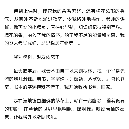
待到上课时，槐花糕的余香萦绕，还有槐花浓郁的香
气，从窗外不断地涌进教室，令我格外地振作。老师的讲
解，像可爱的小精灵，直往心里钻，知识点记得特别牢靠。
槐花的香，融入了我的情怀，给了我不尽的能量和灵感，我
的期末考试成绩，总是稳居年组第一。
我对槐树，越发依恋了。
每天放学后，我会不由自主地来到槐林，找一个平整光
溜的地儿温课。看书，字字珠玉；做题，茅塞顿开。暮色苍
茫，书本的字迹模糊不清了，我开始收拾书包，回家。
走在满地银白细碎的落花上，就有一帘幽梦，乘着诡异
的翅膀，在童话的世界里飘啊飘，摇啊摇。飘然若仙的感
觉，让我格外地舒朗快乐。