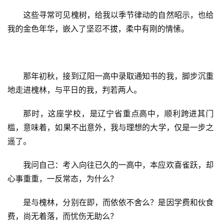
这些寻常可见槐树，给我以季节律动的自然昭示，也给
我的金色年华，嵌入了坚忍不拔，柔中有刚的情愫。
那年初秋，接到辽阳一高中录取通知书的我，脚步沉重
地走进槐林，与平日的我，判若两人。
那时，这座学校，是辽宁省重点高中，顺利跨进其门
首
槛，意味着，如果不出意外，我与理想的大学，仅是一步之
页
遥了。
文
我问自己：考入向往已久的一高中，本应欢喜雀跃，却
化
心事重重，一反常态，为什么？
生
是与槐林，分别在即，而依依不舍么？是因学费和伙食
活
费，尚无着落，而忧伤无助么？