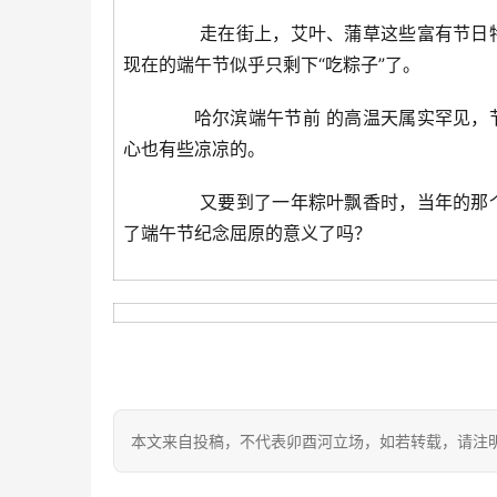
走在街上，艾叶、蒲草这些富有节日特
现在的端午节似乎只剩下“吃粽子”了。
哈尔滨端午节前 的高温天属实罕见，节
心也有些凉凉的。
又要到了一年粽叶飘香时，当年的那个
了端午节纪念屈原的意义了吗？
本文来自投稿，不代表卯酉河立场，如若转载，请注明出处：https