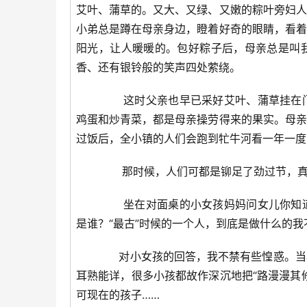
艾叶、蒲草的。又大、又绿、又嫩的粽叶旁妇人
小弟总是蹲在母亲身边，瞪着好奇的眼睛，看着
阳光，让人暖暖的。包好粽子后，母亲总是叫
香、还有银铃般的笑声四处萦绕。
这时父亲也早已采好艾叶、蒲草挂在门
鸡蛋和炒青菜，都是母亲操劳得来的果实。母亲
过饭后，全小镇的人们会跑到牤牛河看一年一度
那时候，人们可都是铆足了劲过节，真
坐在对面桌的小女孩妈妈问女儿你知道
是谁？“最古”时候的一个人，到底是做什么的我
对小女孩的回答，我不禁有些惶惑。当年
耳熟能详，很多小孩都故作深沉地把“路漫漫其
可现在的孩子……