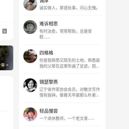
诚厚
诚实做人，厚道处事，问心无愧。
难诉相思
有时治愈，常常帮助，总是安
慰……
四格格
你是我熟悉又陌生的土地，熟悉是
一篇
我的父辈在这里布遍了足迹，陌生
是因为我总在梦里遥望你。有幸，
我以这种方式走近了你，你是我的
锦瑟黎燕
根所在，我用文字慢慢认识你、慢
慢熟悉你。
辽宁省作家协会会员，对散文写作
情有独钟。像春天早晨那么朴素，
清新，是我的期许。
轻品慢尝
一个退休教师，一个老文青……