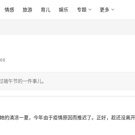
情感
旅游
育儿
娱乐
专题
更多
68
过端午节的一件事儿。
的清凉一夏，今年由于疫情原因而推迟了。正好，趁还没离