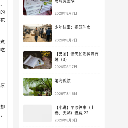
与病魔鏖战
姐、
夏的
2026年8月7日
、花
少年往事：提篮叫卖
2026年8月7日
煮
。吃
【品鉴】情思如海禅意有
境（3）
2026年8月7日
笔海孤航
原
2026年8月6日
原却
【小说】平原往事（上
卷：天煞）连载 22
上，
2026年8月6日