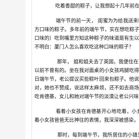
吃着香甜的粽子，让我想起十几年前在
端午节的前一天， 闺蜜为为给我送来粽
方口味的粽子。多年前的端午节，实在想吃粽子
口味的）吃到嘴里方知这种粽子的味道是有生以
不明白：厦门人怎么喜欢吃这种口味的粽子？
那年， 姐和姐夫去了英国，我便住在了
以前不曾有的。坐在我对面桌的小女孩鸡腿吃得
日端午节，老公提议买些粽叶回来包粽子。他说
对，她也不赞成，说这样太麻烦，还不如去商场
吃肯德基，女儿和她对端午节的淡漠让老公兴味
看着小女孩在肯德基开心地吃着，小女
着小女孩爸爸无比神往的表情，我深深被感染，
那时，每到端午节，我所居住的小镇里