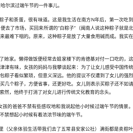
哈尔滨过端午节的一件事儿。
子和茶蛋，很有味道。这是我生活在南方N年后，第一次吃
便去了市场，买回来所谓的“白粽子”（闽南人说这种粽子就是
来最难下咽的。原来，这种粽子是放了大量食用碱而成。我实
她家。懒得做饭便经常去姐家楼下的肯德基对付一口吃的，
津津有味，女孩的妈妈与我攀谈起来：为了让女儿感受中国传
包粽子看似繁琐，但意义深远。他的提议不仅遭到了女儿的强
买几个粽子，方便省事，还更好吃。女儿则表示买粽子还不如
索然，他终于打消了对女儿进行传统文化教育的念头。
孩的爸爸不禁有些感叹地和我说起他小时候过端午节的情景。
不禁想起小时候有着浓浓节味的端午节。
（父亲体验生活带我们去了五常县安家公社）满街都是卖粽叶