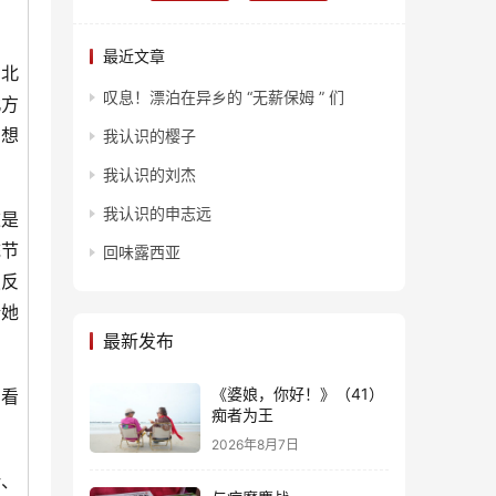
最近文章
到北
叹息！漂泊在异乡的 “无薪保姆 ” 们
北方
在想
我认识的樱子
我认识的刘杰
我认识的申志远
这是
统节
回味露西亚
烈反
请她
最新发布
《婆娘，你好！》（41）
看
痴者为王
2026年8月7日
、