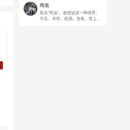
鸣虫
取名“鸣虫”，是想追求一种境界：
平实、寻常、低调。虫者，世上最
最平常的小生物也；虫鸣这种声
音，不尖利，不张扬，浅吟低唱，
是一种天籁。