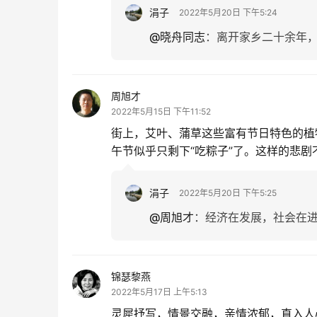
涓子
2022年5月20日 下午5:24
@晓舟同志
：
离开家乡二十余年
周旭才
2022年5月15日 下午11:52
街上，艾叶、蒲草这些富有节日特色的植
午节似乎只剩下“吃粽子”了。这样的悲
涓子
2022年5月20日 下午5:25
@周旭才
：
经济在发展，社会在
锦瑟黎燕
2022年5月17日 上午5:13
灵犀抒写，情景交融，亲情浓郁，直入人