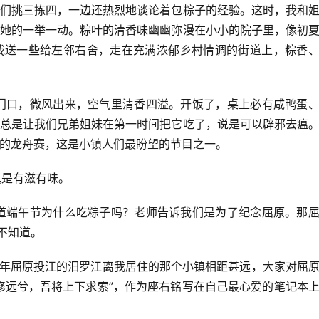
们挑三拣四，一边还热烈地谈论着包粽子的经验。这时，我和
她的一举一动。粽叶的清香味幽幽弥漫在小小的院子里，像初
我送一些给左邻右舍，走在充满浓郁乡村情调的街道上，粽香
口，微风出来，空气里清香四溢。开饭了，桌上必有咸鸭蛋、
总是让我们兄弟姐妹在第一时间把它吃了，说是可以辟邪去瘟
的龙舟赛，这是小镇人们最盼望的节目之一。
是有滋有味。
端午节为什么吃粽子吗？老师告诉我们是为了纪念屈原。那屈
不知道。
屈原投江的汨罗江离我居住的那个小镇相距甚远，大家对屈
修远兮，吾将上下求索”，作为座右铭写在自己最心爱的笔记本