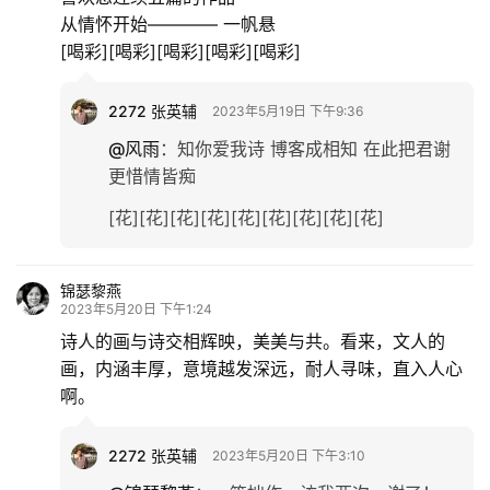
从情怀开始———— 一帆悬
[喝彩][喝彩][喝彩][喝彩][喝彩]
2272 张英辅
2023年5月19日 下午9:36
@风雨
：
知你爱我诗 博客成相知 在此把君谢
更惜情皆痴
[花][花][花][花][花][花][花][花][花]
锦瑟黎燕
2023年5月20日 下午1:24
诗人的画与诗交相辉映，美美与共。看来，文人的
画，内涵丰厚，意境越发深远，耐人寻味，直入人心
啊。
2272 张英辅
2023年5月20日 下午3:10