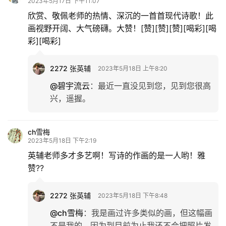
2023年5月17日 下午11:07
欣赏、敬佩老师的热情、深沉的一首首现代诗歌！此
画视野开阔、大气磅礴。大赞！[赞][赞][赞][喝彩][喝
彩][喝彩]
2272 张英辅
2023年5月18日 上午8:20
@碧宇流云
：
最近一直没见到您，见到您很高
兴，遥握。
ch雪梅
2023年5月18日 下午2:19
英辅老师多才多艺啊！写诗的作画的是一人哟！雅
赞??
2272 张英辅
2023年5月18日 下午8:48
@ch雪梅
：
我是画过许多类似的画，但这幅画
不是我的，因为到目前为止我还不会把照片发