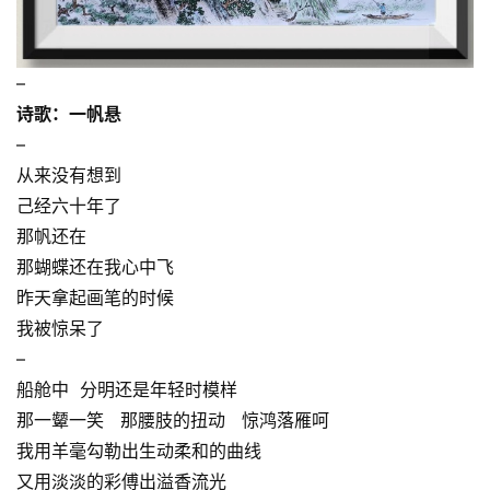
–
诗歌：一帆悬
–
从来没有想到
己经六十年了
那帆还在
那蝴蝶还在我心中飞
昨天拿起画笔的时候
我被惊呆了
–
船舱中 分明还是年轻时模样
那一颦一笑 那腰肢的扭动 惊鸿落雁呵
我用羊毫勾勒出生动柔和的曲线
又用淡淡的彩傅出溢香流光