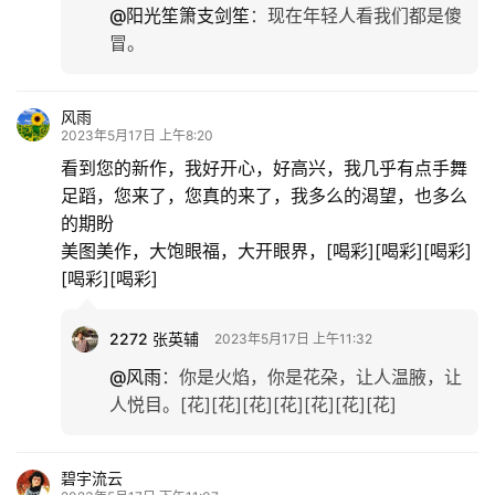
@阳光笙箫支剑笙
：
现在年轻人看我们都是傻
冒。
风雨
2023年5月17日 上午8:20
看到您的新作，我好开心，好高兴，我几乎有点手舞
足蹈，您来了，您真的来了，我多么的渴望，也多么
的期盼
美图美作，大饱眼福，大开眼界，[喝彩][喝彩][喝彩]
[喝彩][喝彩]
2272 张英辅
2023年5月17日 上午11:32
@风雨
：
你是火焰，你是花朶，让人温腋，让
人悦目。[花][花][花][花][花][花][花]
碧宇流云