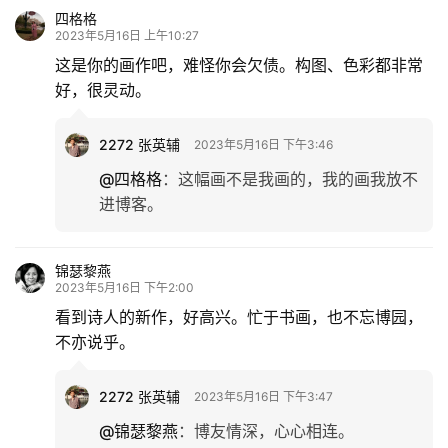
文
四格格
化
2023年5月16日 上午10:27
这是你的画作吧，难怪你会欠债。构图、色彩都非常
生
好，很灵动。
活
2272 张英辅
2023年5月16日 下午3:46
情
@四格格
：
这幅画不是我画的，我的画我放不
感
进博客。
旅
游
锦瑟黎燕
2023年5月16日 下午2:00
登录
注册
看到诗人的新作，好高兴。忙于书画，也不忘博园，
育
不亦说乎。
儿
2272 张英辅
娱
2023年5月16日 下午3:47
乐
@锦瑟黎燕
：
博友情深，心心相连。