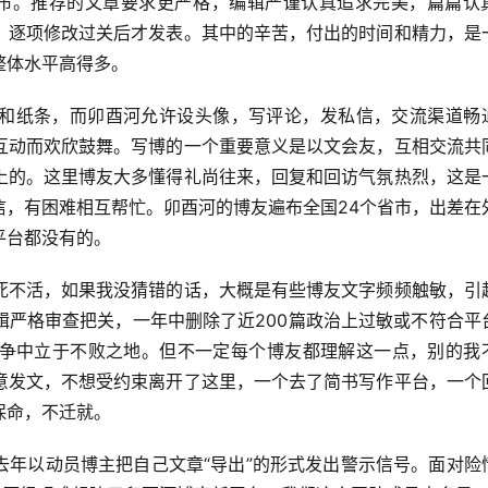
布。推荐的文章要求更严格，编辑严谨认真追求完美，篇篇认
，逐项修改过关后才发表。其中的辛苦，付出的时间和精力，是
整体水平高得多。
和纸条，而卯酉河允许设头像，写评论，发私信，交流渠道畅
互动而欢欣鼓舞。写博的一个重要意义是以文会友，互相交流共
上的。这里博友大多懂得礼尚往来，回复和回访气氛热烈，这是
信，有困难相互帮忙。卯酉河的博友遍布全国24个省市，出差在
平台都没有的。
死不活，如果我没猜错的话，大概是有些博友文字频频触敏，引
辑严格审查把关，一年中删除了近200篇政治上过敏或不符合平
争中立于不败之地。但不一定每个博友都理解这一点，别的我
意发文，不想受约束离开了这里，一个去了简书写作平台，一个
保命，不迁就。
去年以动员博主把自己文章“导出”的形式发出警示信号。面对险