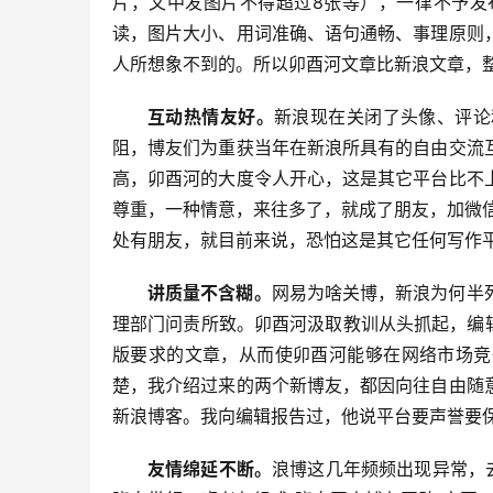
片，文中发图片不得超过8张等），一律不予发
读，图片大小、用词准确、语句通畅、事理原则
人所想象不到的。所以卯酉河文章比新浪文章，
互动热情友好。
新浪现在关闭了头像、评论
阻，博友们为重获当年在新浪所具有的自由交流
高，卯酉河的大度令人开心，这是其它平台比不
尊重，一种情意，来往多了，就成了朋友，加微
处有朋友，就目前来说，恐怕这是其它任何写作
讲质量不含糊。
网易为啥关博，新浪为何半
理部门问责所致。卯酉河汲取教训从头抓起，编
版要求的文章，从而使卯酉河能够在网络市场竞
楚，我介绍过来的两个新博友，都因向往自由随
新浪博客。我向编辑报告过，他说平台要声誉要
友情绵延不断。
浪博这几年频频出现异常，