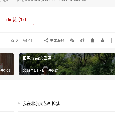
赞
(17)
0
41
生成海报
报恩寺前念母恩
午7:05
2023年5月14日 下午9:27
下
我在北京卖艺画长城