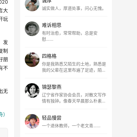
诚厚
20
诚实做人，厚道处事，问心无愧。
言大
开玩
难诉相思
有时治愈，常常帮助，总是安
慰……
，发
复制
四格格
好朋
你是我熟悉又陌生的土地，熟悉是
有不
我的父辈在这里布遍了足迹，陌生
是因为我总在梦里遥望你。有幸，
我以这种方式走近了你，你是我的
锦瑟黎燕
根所在，我用文字慢慢认识你、慢
出无
慢熟悉你。
辽宁省作家协会会员，对散文写作
！
情有独钟。像春天早晨那么朴素，
清新，是我的期许。
舟）
轻品慢尝
一个退休教师，一个老文青……