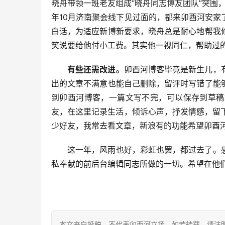
晓舟带领一班老友组成“晓舟同志博友团队”突围
年10月济南聚会线下见过面的，都来卯酉河安
白话，为适应新博新要求，晓舟总是耐心地帮我
笑说要给他付小工费。其实他一视同仁，帮助过
有些还需改进。
卯酉河博客毕竟是新生儿，
出的文章不满意也能自己删除，留评时写错了能
到卯酉河博客，一篇文写不完，可以保存到草稿
友，在这里记录生活，倾诉心声，抒发情感，留
少好友，我常去看文章，新浪有的功能希望卯酉
这一年，风雨也好，彩虹也罢，都过去了。
私奉献的前后台编辑同志所做的一切。希望在他
本文来自投稿，不代表卯酉河立场，如若转载，请注明出处：https