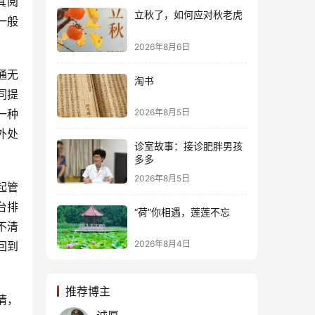
真阅
立秋了，如何应对秋老虎
一般
2026年8月6日
通无
淘书
同提
一种
2026年8月5日
外处
诊室故事：接诊肥胖男孩
多多
2026年8月5日
起管
台排
“荷”你相遇，莲莲不忘
不清
2026年8月4日
回到
推荐博主
情，