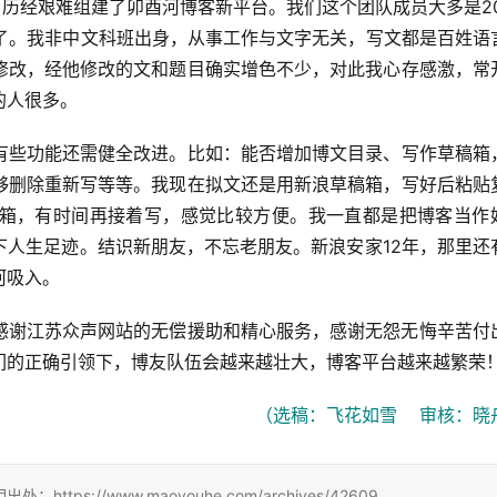
，历经艰难组建了卯酉河博客新平台。我们这个团队成员大多是20
家了。我非中文科班出身，从事工作与文字无关，写文都是百姓语
修改，经他修改的文和题目确实增色不少，对此我心存感激，常
的人很多。
有些功能还需健全改进。比如：能否增加博文目录、写作草稿箱
够删除重新写等等。我现在拟文还是用新浪草稿箱，写好后粘贴
箱，有时间再接着写，感觉比较方便。我一直都是把博客当作
下人生足迹。结识新朋友，不忘老朋友。新浪安家12年，那里还
河吸入。
感谢江苏众声网站的无偿援助和精心服务，感谢无怨无悔辛苦付
们的正确引领下，博友队伍会越来越壮大，博客平台越来越繁荣
（选稿：飞花如雪    审核：晓
://www.maoyouhe.com/archives/42609