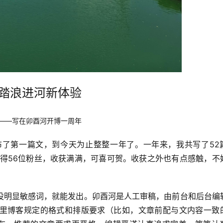
踏浪进河新体验
——写在卯酉河开博一周年
发布了第一篇文，到今天为止整整一年了。一年来，我共写了52
赢得56位粉丝，收获满满，可喜可贺。收获之外也有点感触，不
没明显敏感词，就能发出。卯酉河是人工审稿，由前台和后台编
里博客规定的格式和排版要求（比如，文章前配与文内容一致