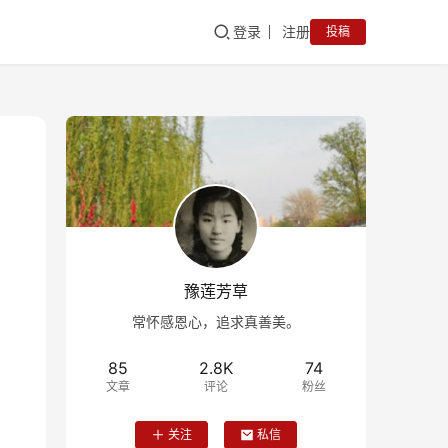
登录
注册
投稿
豫莲芳草
常怀感恩心，追求真善美。
85
2.8K
74
文章
评论
粉丝
关注
私信