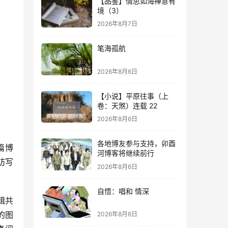
【品鉴】情思如海禅意有
境（3）
2026年8月7日
笔海孤航
2026年8月6日
【小说】平原往事（上
卷：天煞）连载 22
2026年8月6日
各地博友参与支持，卯酉
篇博
河博客将继续前行
妨写
2026年8月6日
自悟：唱和 情深
辑共
的图
2026年8月6日