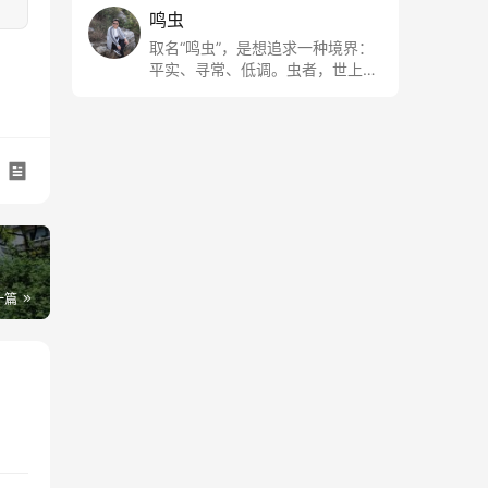
鸣虫
取名“鸣虫”，是想追求一种境界：
平实、寻常、低调。虫者，世上最
最平常的小生物也；虫鸣这种声
音，不尖利，不张扬，浅吟低唱，
是一种天籁。
一篇