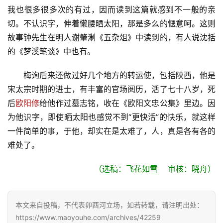
我也很多很多次的有过，因而读到这篇就感到不一般的亲
登录
注册
育
切。不认识字，伸着懒腰晒太阳，那是多么的惬意呵。这则
儿
故事钟先生在明人谢肇淛《五杂俎》中读到的，有人说沈括
的《梦溪笔谈》中也有。
娱
乐
梅询后来还做过好几个地方的转运使，包括陕西，他是
宋太宗时期的进士，有丰富的官场阅历，活了七十八岁，死
专
后
欧阳修
给他作过墓志铭，收在《欧阳文忠公集》里边。因
题
为他识字，即使晒太阳也感觉不到“更快活”的快乐，就这样
一件简单的事，于他，却实在是太难了，人，真是各有各的
更
难处了。
多
（选稿：飞花如雪    审核：晓舟）
本文来自投稿，不代表卯酉河立场，如若转载，请注明出处：
https://www.maoyouhe.com/archives/42259