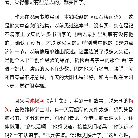
著。觉得都是有些意思的，就买回了。
昨天在汉唐书城买回一本钱松喦的《顽石楼画语》，这
是他文章首次的结集，以前见过这本书，没有买，实在是记
首
不清家里收集的许多书画家的《画语录》里到底有没有他
页
的，确认了没有，才决定买回的。特别看中他的《砚边点
滴》一节，以前像是单独出版过。这里边说了很多大实话，
文
是他个人书画创作经验的结晶。钱松喦名字中的那个“喦”字
化
很不好认，读错的人不在少数，因为他太有名气，读错了就
还真有些不好意思。昨天的太阳也是很好，和青一起在太阳
生
活
下走，觉得很幸福。
回来看
钟叔河
《青灯集》，看到一则故事，说宋朝的
梅
情
询
，在做翰林学士时，有一天要起草的文件太多，感到头昏
感
脑胀的，就出来走走，刚出门看见一个老兵躺着晒太阳，还
伸懒腰，“多快活啊！”他感叹道。接着又问老兵：“你认识字
旅
游
吗？”“不认识字。”老兵答道。“那就更快活了。”这种心理，