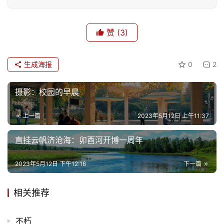
赞
(3)
生成海报
0
2
摄影：校园的早晨
上一篇
2023年5月12日 上午11:37
直挂云帆济沧海：卯酉河开博一周年
2023年5月12日 下午12:16
下一篇
相关推荐
不朽