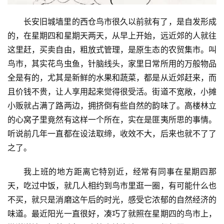
长安旧城墙里的西仓鸟市很久以前就有了，是自发形成
的，在星期四和星期天两天，从早上开始，远近郊的人就往
这里赶，买卖自由，粗放式管理，是原生态的农贸集市。叫
鸟市，其实花鸟虫鱼，针脑线头，家里日常所用的万般物品
全是有的，尤其是新鲜的水果和蔬菜，都是从近郊赶来，而
且价钱不贵，让人享用起来觉得很受活。街道不宽敞，小摊
小贩就占满了路两边，拥挤倒有些自然的韵味了。高楼林立
的心窝子里竟然有这样一个所在，实在是匪夷所思的事情。
听说前几年一直都在设法取缔，收效不大，后来也就不了了
之了。
我上班的地方距离它特别近，经常有同事在星期四那
天，吃过中饭，就几人相约到鸟市里逛一圈，有可能什么也
不买，就只是消磨这午后的时光，感受它浓郁的自然经济的
味道。最近阳光一直很好，凑巧了就照在星期四的鸟市上，