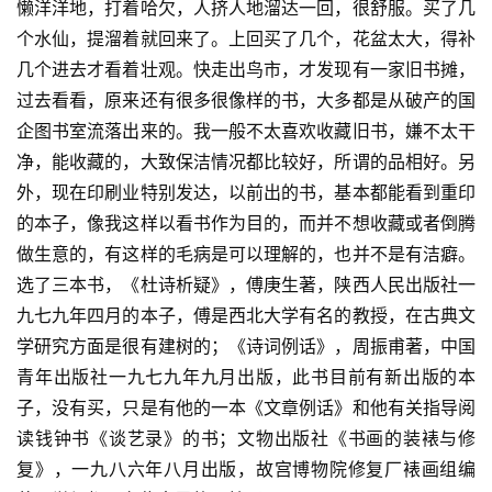
懒洋洋地，打着哈欠，人挤人地溜达一回，很舒服。买了几
个水仙，提溜着就回来了。上回买了几个，花盆太大，得补
几个进去才看着壮观。快走出鸟市，才发现有一家旧书摊，
过去看看，原来还有很多很像样的书，大多都是从破产的国
企图书室流落出来的。我一般不太喜欢收藏旧书，嫌不太干
净，能收藏的，大致保洁情况都比较好，所谓的品相好。另
外，现在印刷业特别发达，以前出的书，基本都能看到重印
的本子，像我这样以看书作为目的，而并不想收藏或者倒腾
做生意的，有这样的毛病是可以理解的，也并不是有洁癖。
选了三本书，《杜诗析疑》，傅庚生著，陕西人民出版社一
九七九年四月的本子，傅是西北大学有名的教授，在古典文
学研究方面是很有建树的；《诗词例话》，周振甫著，中国
青年出版社一九七九年九月出版，此书目前有新出版的本
子，没有买，只是有他的一本《文章例话》和他有关指导阅
读钱钟书《谈艺录》的书；文物出版社《书画的装裱与修
复》，一九八六年八月出版，故宫博物院修复厂裱画组编