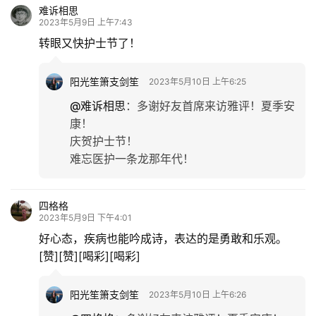
难诉相思
2023年5月9日 上午7:43
转眼又快护士节了！
阳光笙箫支剑笙
2023年5月10日 上午6:25
@难诉相思
：
多谢好友首席来访雅评！夏季安
康！
庆贺护士节！
难忘医护一条龙那年代！
四格格
2023年5月9日 下午4:01
好心态，疾病也能吟成诗，表达的是勇敢和乐观。
[赞][赞][喝彩][喝彩]
阳光笙箫支剑笙
2023年5月10日 上午6:26