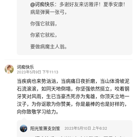
@诃痴快乐
：
多谢好友来访雅评！夏季安康！
病是弹簧一张弓，
你强它就弱，
你紧它就松，
要做病魔主人翁。
诃痴快乐
2023年5月9日 下午11:13
当疾病也来势汹汹，当病痛日夜折磨，当山体滑坡泥
石流滚滚，如同天地倒塌，你坚强依然挺立，咬着钢
牙笑对风雨，生已当豪杰死亦为鬼雄，你顶天立地一
汉子，为你讴歌为你赞美，你是最棒的也是好样的，
向你致敬学习给力。
阳光笙箫支剑笙
2023年5月10日 上午6:32