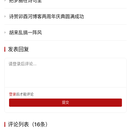
把梦圈在诗句里
旅
游
诗贺卯酉河博客两周年庆典圆满成功
登录
注册
育
儿
胡来乱搞一阵风
娱
发表回复
乐
请登录后评论...
专
题
更
登录
后才能评论
多
提交
评论列表（16条）