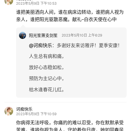
2023年5月9日 下午10:53
谁把美丽洒向人间，谁在病床边转动，谁把病人视为
亲人，谁把阳光驱散恶魔。献礼–白衣天使在心中
阳光笙箫支剑笙
2023年5月10日 上午6:29
@诃痴快乐
：
多谢好友来访雅评！夏季安康！
人生总有病和痛，
放好心态稳如松，
预防为主记心中，
枯木逢春花儿红。
诃痴快乐
2023年5月9日 下午10:59
你病得无法呼吸，你痛的的难以忍受，你在默默承受
苦难，谁将你视为亲人，守护着你日夜，她如同春风