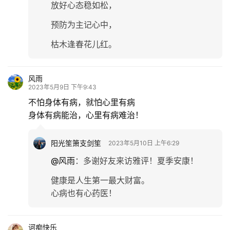
放好心态稳如松，
预防为主记心中，
枯木逢春花儿红。
风雨
2023年5月9日 下午9:43
不怕身体有病，就怕心里有病
身体有病能治，心里有病难治！
阳光笙箫支剑笙
2023年5月10日 上午6:29
@风雨
：
多谢好友来访雅评！夏季安康！
健康是人生第一最大财富。
心病也有心药医！
诃痴快乐