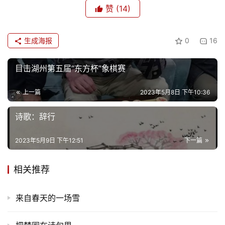
赞
(14)
生成海报
0
16
目击湖州第五届“东方杯”象棋赛
首
页
上一篇
2023年5月8日 下午10:36
文
诗歌：辞行
化
2023年5月9日 下午12:51
下一篇
生
活
相关推荐
情
来自春天的一场雪
感