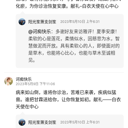
化瘀，为你诊治恢复安康。献礼–白衣天使在心中心 ​​
阳光笙箫支剑笙
2023年5月10日 上午6:31
@诃痴快乐
：
多谢好友来访雅评！夏季安康！
柔软的心是莲花，柔情似水，因慈悲为水，智
慧做泥而开放。具有柔软心的人，即使面对的
是草木，也能将心比心，也能与草木至诚相
见。
诃痴快乐
2023年5月9日 下午11:06
病来如山倒，谁将你诊治，苦难已来袭，疾病似猛
兽。谁把甘霖送给你，让你恢复如初。献礼——白衣
天使在中心
阳光笙箫支剑笙
2023年5月10日 上午6:31