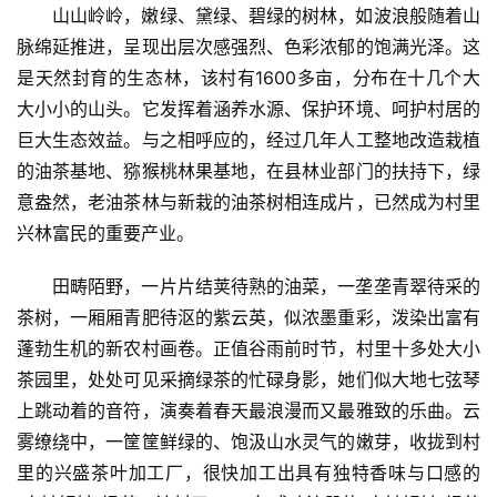
山山岭岭，嫩绿、黛绿、碧绿的树林，如波浪般随着山
脉绵延推进，呈现出层次感强烈、色彩浓郁的饱满光泽。这
是天然封育的生态林，该村有1600多亩，分布在十几个大
大小小的山头。它发挥着涵养水源、保护环境、呵护村居的
巨大生态效益。与之相呼应的，经过几年人工整地改造栽植
的油茶基地、猕猴桃林果基地，在县林业部门的扶持下，绿
意盎然，老油茶林与新栽的油茶树相连成片，已然成为村里
兴林富民的重要产业。
田畴陌野，一片片结荚待熟的油菜，一垄垄青翠待采的
茶树，一厢厢青肥待沤的紫云英，似浓墨重彩，泼染出富有
蓬勃生机的新农村画卷。正值谷雨前时节，村里十多处大小
茶园里，处处可见采摘绿茶的忙碌身影，她们似大地七弦琴
上跳动着的音符，演奏着春天最浪漫而又最雅致的乐曲。云
雾缭绕中，一筐筐鲜绿的、饱汲山水灵气的嫩芽，收拢到村
里的兴盛茶叶加工厂，很快加工出具有独特香味与口感的