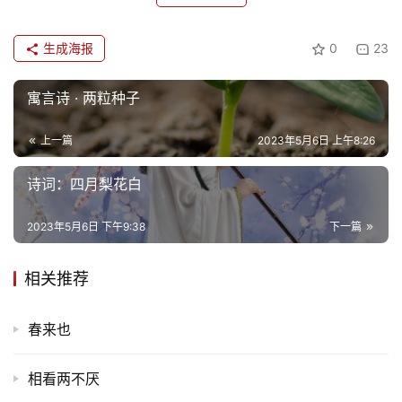
生成海报
0
23
寓言诗 · 两粒种子
上一篇
2023年5月6日 上午8:26
诗词：四月梨花白
首
2023年5月6日 下午9:38
下一篇
页
相关推荐
文
化
春来也
生
相看两不厌
活