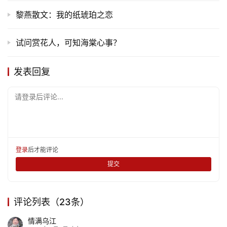
黎燕散文：我的纸琥珀之恋
情
感
试问赏花人，可知海棠心事？
旅
游
发表回复
登录
注册
请登录后评论...
育
儿
娱
乐
登录
后才能评论
提交
专
题
评论列表（23条）
更
情满乌江