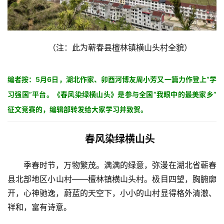
（注：此为蕲春县檀林镇横山头村全貌）
编者按
：5月6日，湖北作家、卯酉河博友周小芳又一篇力作登上“学
习强国”平台。《春风染绿横山头》是参与全国“我眼中的最美家乡”
征文竞赛的，编辑部转发给大家学习并致贺。
春风染绿横山头
季春时节，万物繁茂。满满的绿意，弥漫在湖北省蕲春
县北部地区小山村——檀林镇横山头村。极目四望，胸腑廓
开，心神驰逸，蔚蓝的天空下，小小的山村显得格外清澈、
祥和，富有诗意。