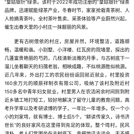
“皇姑银针”绿茶。该村于2022年成功注册的“皇姑银针”绿茶
品牌，迅速赋能绿茶产业，冬春时节，家家抢栽青茶树、人
人抢摘青茶叶。全村茶叶售卖、采茶体验等产业蔚然兴起，
催生出春天里的小村庄一抹靓丽的风景。
更有古树偎依的村庄，房屋井然，环境整洁，道路顺
畅，温暖和谐。小别墅、小洋楼、红瓦房的院墙里，探出的
几蓬富贵艳丽的芍药，几枝清新淡雅的月季，与古树底下一
溜儿坐着聊天的妇孺老翁，相映成趣，不似桃源胜似桃源。
近几年来，外出打工的农民纷纷返回就近就业，村里投资
160余万元的顺辰祥制衣有限公司，吸纳了该村及附近村
150多名中青年妇女就业，村里男人在农活闲余时间则到附
近乡镇工地打短工，较好地解决了留守儿童的教育问题，高
考升学率以及考研读博的学子，一年比一年增多。仅一个小
小的刘家塆，就有博士、博士后5个，“耕读传家久，诗书济
世长”的良好家风在这里得到充足的体现。整个塆村，民风
淳朴，老人们常围坐在古树底下，幸福地话古谈今，无不感