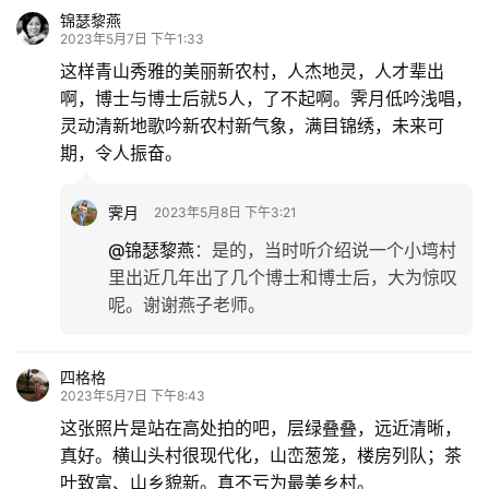
锦瑟黎燕
2023年5月7日 下午1:33
这样青山秀雅的美丽新农村，人杰地灵，人才辈出
啊，博士与博士后就5人，了不起啊。霁月低吟浅唱，
灵动清新地歌吟新农村新气象，满目锦绣，未来可
期，令人振奋。
霁月
2023年5月8日 下午3:21
@锦瑟黎燕
：
是的，当时听介绍说一个小塆村
里出近几年出了几个博士和博士后，大为惊叹
呢。谢谢燕子老师。
四格格
2023年5月7日 下午8:43
这张照片是站在高处拍的吧，层绿叠叠，远近清晰，
真好。横山头村很现代化，山峦葱笼，楼房列队；茶
叶致富、山乡貌新。真不亏为最美乡村。