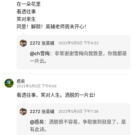
在一朵花里
看透往事
专
笑对来生
题
同意！解颐！英辅老师周末开心！
更
2272 张英辅
2023年5月5日 下午4:32
多
@ch雪梅
：
非常谢谢雪梅向我致意，你我都是
一片云。
惑矣
2023年5月5日 下午6:06
看透往事，笑对人生。洒脱的一片云!
2272 张英辅
2023年5月5日 下午7:38
@惑矣
：
洒脱很不容易，争取做到就是了，是
有此诗。