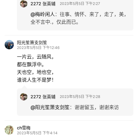
2272 张英辅
2023年5月5日 下午2:27
文
化
@梅岭闲人
：
往事、情怀、来了，走了，美，
全不言中.，仅此而已。
生
活
阳光笙箫支剑笙
2023年5月5日 下午12:46
情
一片云，云随风，
感
都在飘浮中。
天也空，地也空，
旅
谁说人生不是梦！
游
登录
注册
2272 张英辅
2023年5月5日 下午2:28
育
@阳光笙箫支剑笙
：
谢谢留玉，谢谢来访
儿
娱
ch雪梅
2023年5月5日 下午4:14
乐