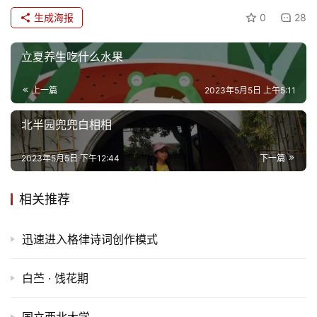
生成海报
0
28
立夏养生吃什么水果
上一篇
2023年5月5日 上午5:11
北半园兜兜白相相
2023年5月5日 下午12:44
下一篇
相关推荐
迅速进入格律诗词创作模式
白苎 · 饯花期
国立西北大学