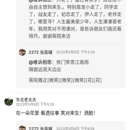
由自主想到来生.。特别是发小走了，同学走
了，战友走了，初恋走了，伊人走了，老伴走
了，哪里寻？人生最美是少年，人生凄凄是老
年，我用笑对不用凄对，是告诉朋友们我还看
得开。谢谢蒋院来访
2272 张英辅
2023年5月6日 下午3:28
@难诉相思
：
依门笑思江南雨
隔窗远观天边云
蒋院雅正[微笑][微笑][微笑][花][花]
东北老太太
2023年5月6日 下午5:26
在一朵花里 看透往事 笑对来生！洒脱！
2272 张英辅
2023年5月6日 下午8:26