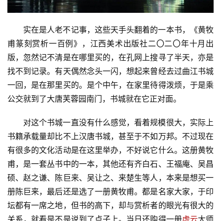
实在是人老不记事，这些天手头翻着的一本书，《黄牧
甫篆刻赏析一百例》，江西美术出版社二〇二〇年十月出
版，忽然记不清是在哪里买的，在孔网上搜寻了半天，亦是
找不到记录。有天偶然念头一闪，想起来曾经去过曲江书城
一回，是在那里买的。是个中午，在家里待得泼烦，于是乘
公交就到了大唐芙蓉园南门，书城就在它正对面。
对这个书城一直没有什么感觉，看着规模很大，实际上
书籍承载量却比不上汉唐书城，甚至于不如万邦。不过现在
有很多的文化活动是在这里举办，不好说它什么。这册黄牧
甫，是一套丛书中的一本，其他还有齐白石、王福庵、吴昌
硕、赵之谦、陈巨来、吴让之、来楚生等人，本来是想买一
册陈巨来，最后还是选了一册黄牧甫。都是名家大家，于印
坛都有一席之地，但书的高下，却与赏析者的眼光有很大的
关系，就看是不是说到了点子上。当日还购得一册
虚云
大师