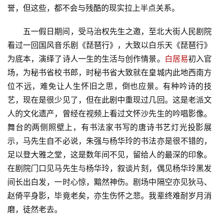
誉，但这些，都不会与残酷的现实拉上半点关系。
文
化
五一假日期间，受马治权先生之邀，至北大街人民剧院
看过一回国风音乐剧《琵琶行》，大致以白乐天《琵琶行》
生
为底本，演绎了诗人一生的生活与创作情景。
白居易
初入官
活
场，为秘书省校书郎，时秘书省大致就在皇城内此地西南方
位不远，难免让人生怀旧之思，倒也应景。有种吟诗的技
情
艺，现在是很少见了，但在此剧中重现过几回。这是老派文
感
人的文化遗产，曾经在视频上看过文怀沙先生的吟唱影像。
舞台的两侧照壁上，有书法家书写的唐诗书艺灯光投影展
旅
示，马先生自不必说，朱强与杨华玲的书法亦是很不错的，
游
足以登大雅之堂，这是数年间不见，留给人的最深的印象。
登录
注册
在剧院门口见马先生与杨华玲，叙谈片刻，偶见杨华玲黑发
育
间长出白发，一时心惊，黯然神伤。剧场中隔空亦见狄马、
儿
赵倚平身影，毕竟老矣，亦生伤怀之悲。我辈终难耐岁月消
磨，徒然老去。
娱