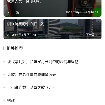
我家的第一台电视机
上一篇
2023年5月4日 上午10:59
驯服调皮的小心脏（2）
2023年5月4日 下午2:11
下一篇
相关推荐
读《紫儿》，品味岁月长河中的温情与坚韧
诗歌：在老伴墓前我仰望蓝天
【小说连载】劲草之歌（九）
鸭趣