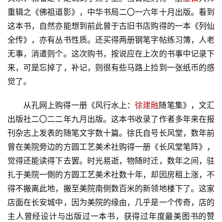
重辑之《佛祖道影》，中华书局二〇一六年十月出版。看到
这本书，自然亦能想到前此曾于古旧书店购得的一本《列仙
全传》，亦有丛书性质。还买得两册钢笔字帖练习簿，人老
无事，消遣则个。这次购书，按说应在上次的书事中记录下
来，可是忘掉了，补记，则很有些马路上捡到一张纸币的感
觉了。
从孔网上购得一册《风行水上：
徐建融
随笔集》，文汇
出版社二〇二二年九月出版。这本书收录了作者多年来在报
刊杂志上发表的随笔文字数十篇。徐氏自号长风堂，数年前
曾在美院旁边的方圆工艺美术社购得一册《长风堂笔阵》，
觉得还能读得下去罢。时光易逝，物随时迁，数年之间，驻
扎于美院一側的方圆工艺美术社数十年，却因房租上涨，不
得不搬离此地，搬至美院南侧数百米的新领地楼下了。这家
首
店面在长安城中，因为美院的缘由，几乎是一个传奇，店的
页
主人曾经设计与出版过一本书，获得过年度最美图书的赞