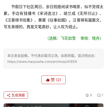
乐
节假日下社区两日，余日则居闲读书喝茶，似不觉得太
累。手边有钱锺书《宋诗选注》、胡兰成《无所归止》、
专
题
《汪曾祺书信集》、黄裳《往事如烟》。汪曾祺有篇散文，
写东来顺的，真是文笔高妙，让人叹为观止。
更
 （选稿：飞花如雪    审核：晓舟）
多
本文来自投稿，不代表卯酉河立场，如若转载，请注明出处：
https://www.maoyouhe.com/archives/41859
赞
(2)
生成海报
0
1