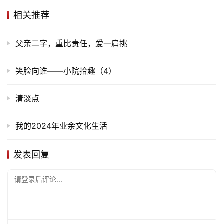
首
相关推荐
页
父亲二字，重比责任，爱一肩挑
文
化
笑脸向谁——小院拾趣（4）
生
活
清淡点
情
我的2024年业余文化生活
感
发表回复
旅
游
请登录后评论...
登录
注册
育
儿