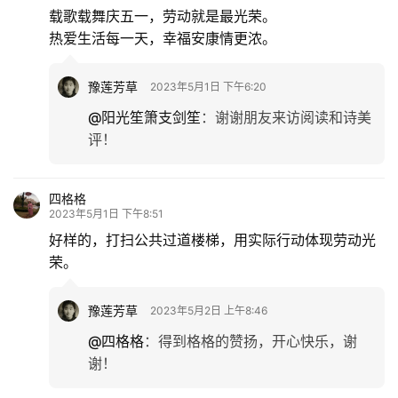
载歌载舞庆五一，劳动就是最光荣。
热爱生活每一天，幸福安康情更浓。
豫莲芳草
2023年5月1日 下午6:20
@阳光笙箫支剑笙
：
谢谢朋友来访阅读和诗美
评！
四格格
2023年5月1日 下午8:51
好样的，打扫公共过道楼梯，用实际行动体现劳动光
荣。
豫莲芳草
2023年5月2日 上午8:46
@四格格
：
得到格格的赞扬，开心快乐，谢
谢！