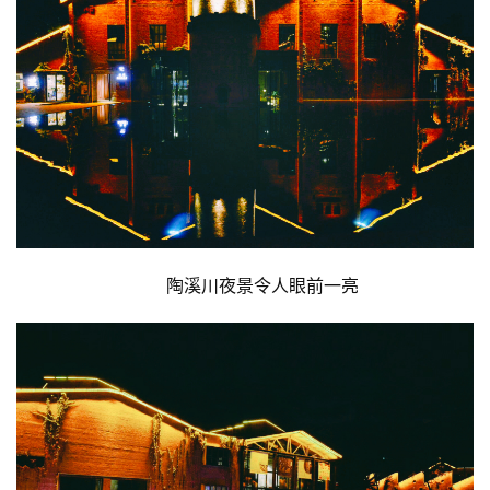
文
化
生
活
情
感
陶溪川夜景令人眼前一亮
旅
游
登录
注册
育
儿
娱