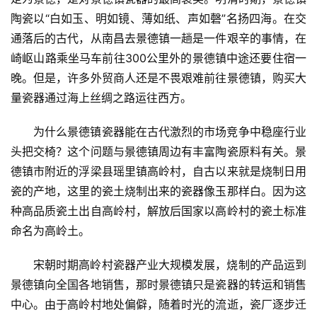
陶瓷以“白如玉、明如镜、薄如纸、声如磬”名扬四海。在交
通落后的古代，从南昌去景德镇一趟是一件艰辛的事情，在
崎岖山路乘坐马车前往300公里外的景德镇中途还要住宿一
晚。但是，许多外贸商人还是不畏艰难前往景德镇，购买大
量瓷器通过海上丝绸之路运往西方。
为什么景德镇瓷器能在古代激烈的市场竞争中稳座行业
头把交椅？这个问题与景德镇周边有丰富陶瓷原料有关。景
德镇市附近的浮梁县瑶里镇高岭村，自古以来就是烧制日用
瓷的产地，这里的瓷土烧制出来的瓷器像玉那样白。因为这
种高品质瓷土出自高岭村，解放后国家以高岭村的瓷土标准
命名为高岭土。
宋朝时期高岭村瓷器产业大规模发展，烧制的产品运到
景德镇向全国各地销售，那时景德镇只是瓷器的转运和销售
中心。由于高岭村地处偏僻，随着时光的流逝，瓷厂逐步迁