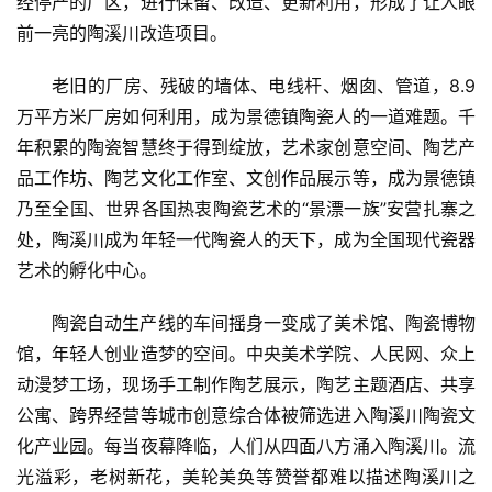
经停产的厂区，进行保留、改造、更新利用，形成了让人眼
前一亮的陶溪川改造项目。
老旧的厂房、残破的墙体、电线杆、烟囱、管道，8.9
万平方米厂房如何利用，成为景德镇陶瓷人的一道难题。千
年积累的陶瓷智慧终于得到绽放，艺术家创意空间、陶艺产
品工作坊、陶艺文化工作室、文创作品展示等，成为景德镇
乃至全国、世界各国热衷陶瓷艺术的“景漂一族”安营扎寨之
处，陶溪川成为年轻一代陶瓷人的天下，成为全国现代瓷器
艺术的孵化中心。
陶瓷自动生产线的车间摇身一变成了美术馆、陶瓷博物
馆，年轻人创业造梦的空间。中央美术学院、人民网、众上
动漫梦工场，现场手工制作陶艺展示，陶艺主题酒店、共享
公寓、跨界经营等城市创意综合体被筛选进入陶溪川陶瓷文
化产业园。每当夜幕降临，人们从四面八方涌入陶溪川。流
光溢彩，老树新花，美轮美奂等赞誉都难以描述陶溪川之