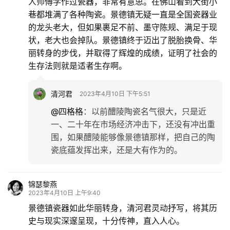
人师傅学作过瓷器，非常有意思。在佛山看到大街小
巷都堆满了各种陶瓷。景德镇无疑一直是全国瓷器业
的龙头老大，但如果裹足不前、墨守陈规、满足于现
状，老大也会掉队。景德镇终于迈出了脱胎换骨、华
丽转身的步伐，并取得了辉煌的成绩，证明了社会的
生存法则就是适者生存啊。
清河君
2023年4月10日 下午5:51
@四格格
：
以前醴陵陶瓷名气很大，只是近
一、二十年在市场经济冲击下，还没有冲出重
围，如果醴陵能够像景德镇那样，把自己的陶
瓷底蕴发挥出来，还是大有作为的。
锦瑟黎燕
2023年4月10日 上午9:40
景德镇瓷器如此华丽转身，清河君灵动抒写，将其历
史与现实深邃呈现，十分传神，直入人心。