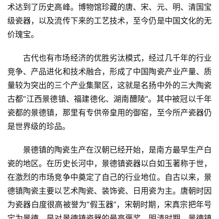
术达到了历史高峰。博物馆珍藏的唐、宋、元、明、清国宝
级瓷器，以及流传下来的工艺技术，至今仍是中国文化的无
价瑰宝。
古代也有市场经济的优胜劣汰模式，经过几千年的行业
竞争、产品进化和技术融合，形成了中国陶瓷产业产量、质
量较为突出的三个产业集聚区，这就是名扬中外的三大陶瓷
古都“江西景德镇、福建德化、湖南醴陵”。其中被冠以千年
瓷都的景德镇，那里有专供帝皇用的御窑，至今所产瓷器仍
是世界级的珍品。
景德镇的陶瓷生产在汉朝已经开始，是南方最早生产白
瓷的地区。在历史长河中，景德镇瓷器以白如玉著称于世，
在激烈的市场竞争中奠定了自己的行业地位。自古以来，景
德镇陶瓷主要以艺术陶瓷、装饰瓷、日用瓷为主。唐朝时因
为瓷器白度很高被誉为“假玉器”，宋朝时期，宋真宗把年号
定为景德，是对景德镇瓷器的最高褒奖。明清时期，景德镇