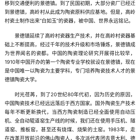
移到交通便利的景德镇。到了民国初期，大部分瓷厂已经迁
到景德镇，高岭村从此成为陶瓷原料供应基地。但是，高岭
村瓷土制作出来“白如玉”的瓷器，被中国、世界永远铭记。
景德镇延续了高岭村瓷器生产技术，并在高岭村瓷器基
础上不断提高，经过千年的技术升级和市场锤炼，景德镇成
为世界闻名的瓷都。中国的陶瓷理论研究开展得比较早，
1910年中国开办的第一个陶瓷专业学校就设在景德镇，现在
是中国唯一以陶瓷为主要学科，专门培养陶瓷技术人才的景
德镇陶瓷大学。
时光荏苒，到了20世纪80年代初，因为历史的原因，
中国陶瓷技术已经远远落后于西方国家。国外陶瓷生产技术
每年不断更新换代，当西方陶瓷制造已经全面使用自动压
机、全自动辊道窑生产线的时候，我们还在使用手压机、隧
道窑、推板窑，甚至还有烧煤、烧柴的土窑。1983年，走
在改革开放前沿的佛山陶瓷人，多次派代表团去意大利、德