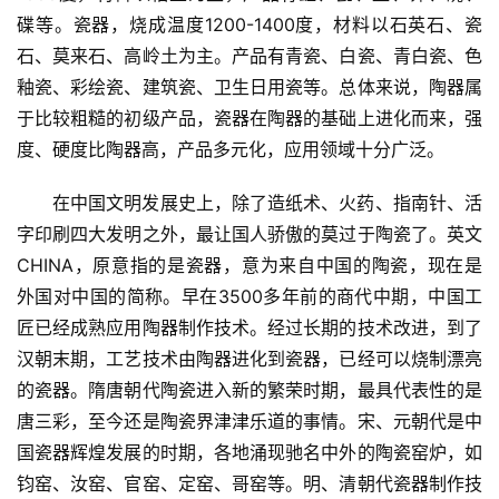
碟等。瓷器，烧成温度1200-1400度，材料以石英石、瓷
石、莫来石、高岭土为主。产品有青瓷、白瓷、青白瓷、色
釉瓷、彩绘瓷、建筑瓷、卫生日用瓷等。总体来说，陶器属
于比较粗糙的初级产品，瓷器在陶器的基础上进化而来，强
度、硬度比陶器高，产品多元化，应用领域十分广泛。
在中国文明发展史上，除了造纸术、火药、指南针、活
字印刷四大发明之外，最让国人骄傲的莫过于陶瓷了。英文
CHINA，原意指的是瓷器，意为来自中国的陶瓷，现在是
外国对中国的简称。早在3500多年前的商代中期，中国工
匠已经成熟应用陶器制作技术。经过长期的技术改进，到了
汉朝末期，工艺技术由陶器进化到瓷器，已经可以烧制漂亮
的瓷器。隋唐朝代陶瓷进入新的繁荣时期，最具代表性的是
唐三彩，至今还是陶瓷界津津乐道的事情。宋、元朝代是中
国瓷器辉煌发展的时期，各地涌现驰名中外的陶瓷窑炉，如
钧窑、汝窑、官窑、定窑、哥窑等。明、清朝代瓷器制作技