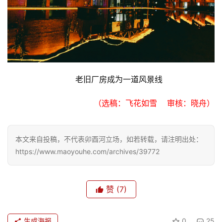
乐
专
题
更
老旧厂房成为一道风景线
多
（选稿：飞花如雪    审核：晓舟）
本文来自投稿，不代表卯酉河立场，如若转载，请注明出处：
https://www.maoyouhe.com/archives/39772
赞
(7)
生成海报
0
25