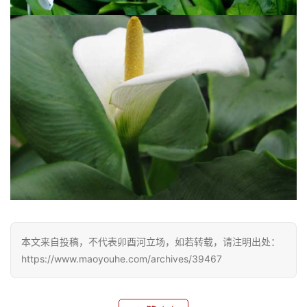
文
化
生
活
情
感
旅
游
登录
注册
育
本文来自投稿，不代表卯酉河立场，如若转载，请注明出处：
儿
https://www.maoyouhe.com/archives/39467
娱
乐