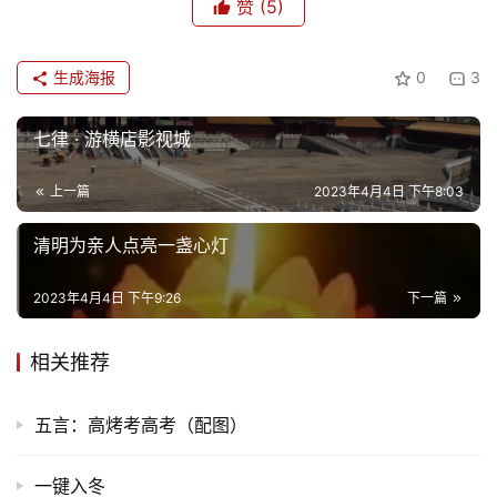
赞
(5)
专
生成海报
0
3
题
七律 · 游横店影视城
更
多
上一篇
2023年4月4日 下午8:03
清明为亲人点亮一盏心灯
2023年4月4日 下午9:26
下一篇
相关推荐
五言：高烤考高考（配图）
一键入冬