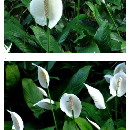
、
首
页