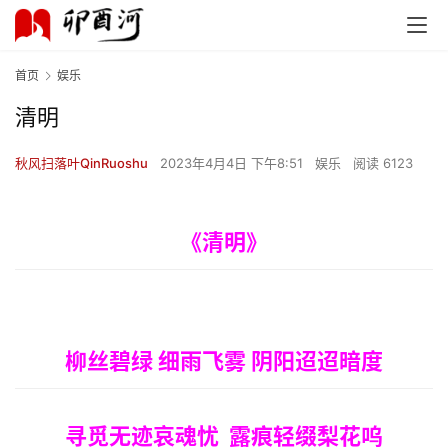
首页
娱乐
清明
秋风扫落叶QinRuoshu
2023年4月4日 下午8:51
娱乐
阅读 6123
《清明》
柳丝碧绿 细雨飞雾 阴阳迢迢暗度
寻觅无迹哀魂忧 露痕轻缀梨花呜