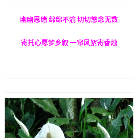
幽幽思绪 绵绵不渝 切切悠念无数
寄托心愿梦乡叙 一帘风絮寄香烛