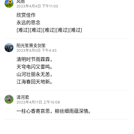
风雨
2023年4月4日 下午11:00
欣赏佳作
永远的思念
[难过][难过][难过][难过][难过]
阳光笙箫支剑笙
2023年4月5日 下午4:45
清明时节雨霖霖，
天穹电闪又雷鸣。
山河壮丽永无恙，
江海春回天地新。
清河君
2023年4月11日 上午10:08
一柱心香寄哀思，柳丝细雨蕴深情。