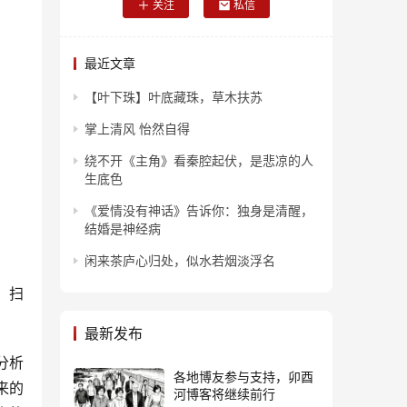
关注
私信
最近文章
【叶下珠】叶底藏珠，草木扶苏
掌上清风 怡然自得
绕不开《主角》看秦腔起伏，是悲凉的人
生底色
《爱情没有神话》告诉你：独身是清醒，
结婚是神经病
闲来茶庐心归处，似水若烟淡浮名
，扫
最新发布
分析
各地博友参与支持，卯酉
来的
河博客将继续前行