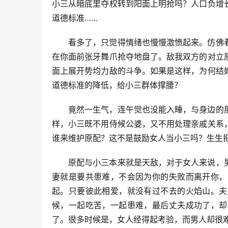
小三从暗底里夺权转到阳面上明抢吗？人口负增
道德标准……
看多了，只觉得情绪也慢慢激愤起来。仿佛
在你面前张牙舞爪抢夺地盘了。敌我双方的对立
面上展开势均力敌的斗争。如果是这样，为何结
道德标准的降低，给小三群体撑腰？
竟然一生气，连午觉也没能入睡，与身边的
样，小三既不用侍候公婆，又不用处理亲戚关系
谁来维护原配？这不是鼓励女人当小三吗？生生
原配与小三本来就是天敌，对于女人来说，
妻就是要共患难，不会因为你的失败而离开你，
起。只要彼此相爱，就没有过不去的火焰山。夫
候，一起吃苦，一起患难，最后丈夫成功了，却
了。很多时候是，女人经得起考验，而男人却很