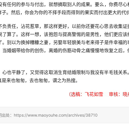
没有任何的参与与付出，就想摘取别人的成果。要么，你费尽心
样子。然后，你会为你的不择手段而得到的果实而付出更大的代
不负责任，沾花惹草，那这样更好，以前你还要花心思去收集证
说了算了。这样一想，该抱怨与提高警惕的是男性，他们更应该
了。别以为换掉糟糠之妻，另娶年轻貌美与老来得子是件幸福的
。当婚姻带给你的创伤，离婚的伤筋动骨之痛慢慢地恢复之后，
，心也平静了，又觉得这取消生育结婚限制与我没有半毛钱关系
真是来也匆匆，去也匆匆，谓之为热搜。
（选稿：飞花如雪    审核：晓
://www.maoyouhe.com/archives/38710