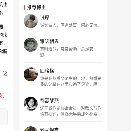
机也
推荐博主
价。
诚厚
诚实做人，厚道处事，问心无愧。
据，
约束
难诉相思
事，
有时治愈，常常帮助，总是安
你脱
慰……
四格格
。这
你是我熟悉又陌生的土地，熟悉是
我的父辈在这里布遍了足迹，陌生
是因为我总在梦里遥望你。有幸，
舟）
我以这种方式走近了你，你是我的
锦瑟黎燕
根所在，我用文字慢慢认识你、慢
慢熟悉你。
辽宁省作家协会会员，对散文写作
情有独钟。像春天早晨那么朴素，
清新，是我的期许。
轻品慢尝