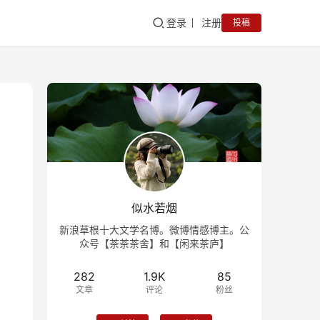
登录
注册
投稿
似水若烟
新浪草根十大文学名博。微博情感博主。公
众号【茶茶茶舍】和【闲来茶庐】
282
1.9K
85
文章
评论
粉丝