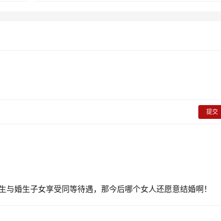
提交
生与婚生子女享受同等待遇，那今后哪个女人还愿意结婚啊！