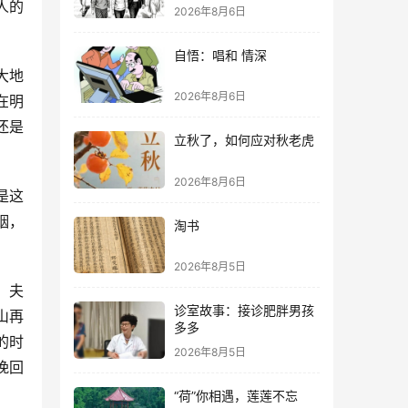
人的
2026年8月6日
自悟：唱和 情深
大地
2026年8月6日
在明
还是
立秋了，如何应对秋老虎
2026年8月6日
是这
姻，
淘书
2026年8月5日
，夫
诊室故事：接诊肥胖男孩
山再
多多
的时
2026年8月5日
挽回
“荷”你相遇，莲莲不忘