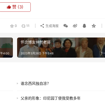
赞
(3)
0
11
生成海报
怀念博友仲然老哥
午4:00
2023年3月26日 下午5:48
下
谁念西风独自凉？
父亲的形象：印尼园丁使我受教多年