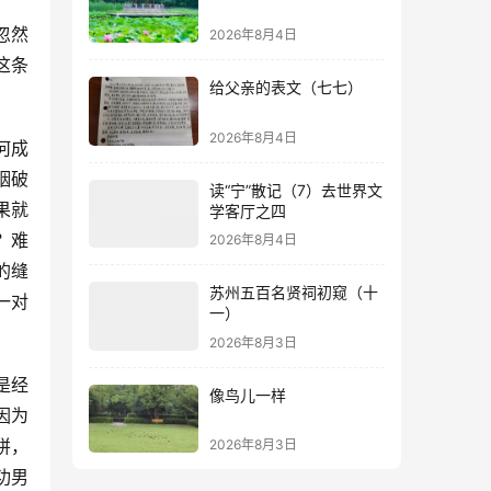
忽然
2026年8月4日
这条
给父亲的表文（七七）
2026年8月4日
何成
姻破
读“宁”散记（7）去世界文
果就
学客厅之四
？难
2026年8月4日
的缝
苏州五百名贤祠初窥（十
一对
一）
2026年8月3日
是经
像鸟儿一样
因为
拼，
2026年8月3日
功男