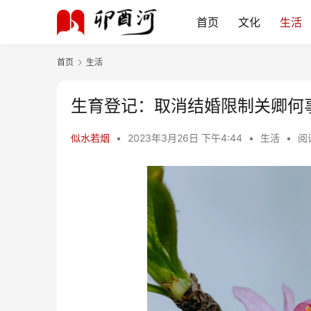
首页
文化
生活
首页
生活
生育登记：取消结婚限制关卿何
似水若烟
•
2023年3月26日 下午4:44
•
生活
•
阅读