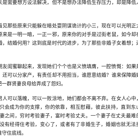
长是需要想方设法解决，但不是想办法降低生存压力，却是降低
看见那些原来只能躲在暗处耍阴谋诡计的小三，现在可以光明正
原来是一明一暗，一正一邪，原来你的对手是过街老鼠，如今却
婚，结婚何用？这到底是时代的进步，为了那些非婚子女着想；
朋友闺蜜聊起来，发现她们个个也是义愤填膺，一腔愤慨：如果
，还可以分家产，有责任却不用担当，谁愿意结婚？谁来保障婚
把一群贤妻良母给弄成了怨妇。
男人可以落魄，可以一败涂地，她们都会不离不弃。在女人心中
只会成为你的支撑，你的依靠，相互慰藉，彼此扶持，直到东
妻之间，穷时考验妻子，富时考验丈夫。一个妻子在丈夫最难
没有经得住考验，变心了，或者有了非婚生子，婚姻也就无法
难守住底线。