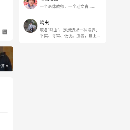
一个退休教师，一个老文青……
鸣虫
取名“鸣虫”，是想追求一种境界：
平实、寻常、低调。虫者，世上最
最平常的小生物也；虫鸣这种声
音，不尖利，不张扬，浅吟低唱，
是一种天籁。
一篇