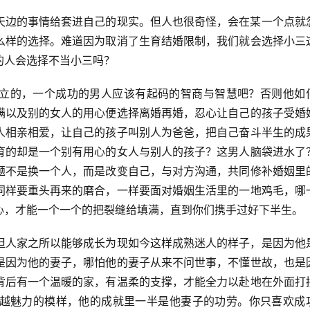
天边的事情给套进自己的现实。但人也很奇怪，会在某一个点就
么样的选择。难道因为取消了生育结婚限制，我们就会选择小三
的人会选择不当小三吗？
立的，一个成功的男人应该有起码的智商与智慧吧？否则他如
满以及别的女人的用心便选择离婚再婚，忍心让自己的孩子受婚
人相亲相爱，让自己的孩子叫别人为爸爸，把自己奋斗半生的成
育的却是一个别有用心的女人与别人的孩子？这男人脑袋进水了
题不是换一个人，而是改变自己，与对方沟通，共同修补婚姻里
同样要重头再来的磨合，一样要面对婚姻生活里的一地鸡毛，哪
心，才能一个一个的把裂缝给填满，直到你们携手过好下半生。
但人家之所以能够成长为现如今这样成熟迷人的样子，是因为他
是因为他的妻子，哪怕他的妻子从来不问世事，不懂世故，也是
背后有一个温暖的家，有温柔的支撑，才能全力以赴地在外面打
越魅力的模样，他的成就里一半是他妻子的功劳。你只喜欢成