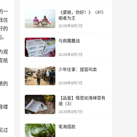
的一
《婆娘，你好！》（41）
痴者为王
找住
2026年8月7日
好的
的。
与病魔鏖战
为观
2026年8月7日
宣纸
少年往事：提篮叫卖
绝的
2026年8月7日
【品鉴】情思如海禅意有
境（3）
音缕
2026年8月7日
笔海孤航
见过