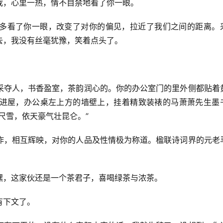
我，心里一热，情不自禁地看了你一眼。
多看了你一眼，改变了对你的偏见，拉近了我们之间的距离。
去，我没有丝毫犹豫，笑着点头了。
采夺人，书香盈室，茶韵润心的。你的办公室门的里外侧都贴着
进屋，办公桌左上方的墙壁上，挂着精致装裱的马萧萧先生墨
尺雪，依天豪气壮昆仑。”
作，相互辉映，对你的人品及性情极为称道。楹联诗词界的元老
。
嘿，这家伙还是一个茶君子，喜喝绿茶与浓茶。
有下文了。