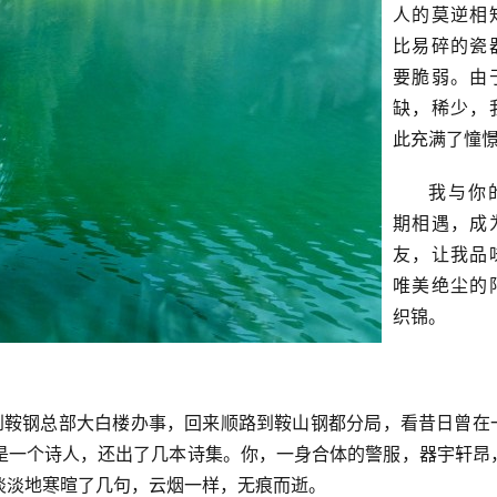
人的莫逆相
比易碎的瓷
要脆弱。由
缺，稀少，
此充满了憧
我与你
期相遇，成
友，让我品
唯美绝尘的
织锦。
我到鞍钢总部大白楼办事，回来顺路到鞍山钢都分局，看昔日曾在
是一个诗人，还出了几本诗集。你，一身合体的警服，器宇轩昂
淡淡地寒暄了几句，云烟一样，无痕而逝。