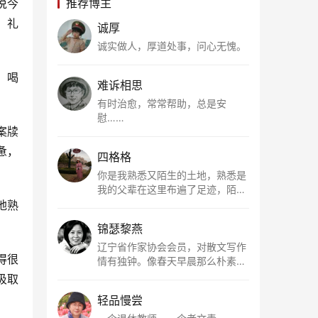
推荐博主
说今
，礼
诚厚
诚实做人，厚道处事，问心无愧。
，喝
难诉相思
有时治愈，常常帮助，总是安
慰……
案牍
惫，
四格格
你是我熟悉又陌生的土地，熟悉是
我的父辈在这里布遍了足迹，陌生
是因为我总在梦里遥望你。有幸，
地熟
我以这种方式走近了你，你是我的
锦瑟黎燕
根所在，我用文字慢慢认识你、慢
慢熟悉你。
辽宁省作家协会会员，对散文写作
得很
情有独钟。像春天早晨那么朴素，
清新，是我的期许。
汲取
轻品慢尝