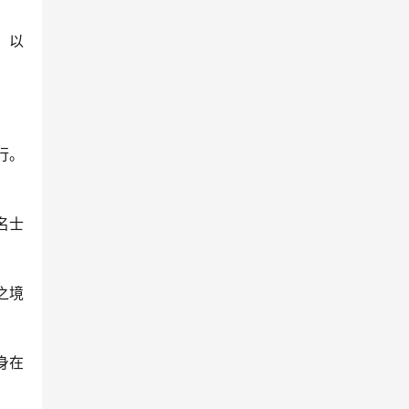
，以
行。
名士
之境
身在