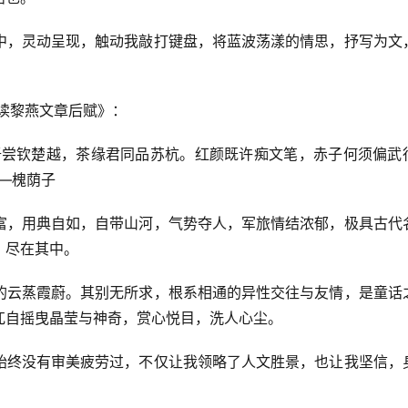
中，灵动呈现，触动我敲打键盘，将蓝波荡漾的情思，抒写为文
读黎燕文章后赋》：
吾尝钦楚越，茶缘君同品苏杭。红颜既许痴文笔，赤子何须偏武
 ——槐荫子
富，用典自如，自带山河，气势夺人，军旅情结浓郁，极具古代
，尽在其中。
的云蒸霞蔚。其别无所求，根系相通的异性交往与友情，是童话
兀自摇曳晶莹与神奇，赏心悦目，洗人心尘。
始终没有审美疲劳过，不仅让我领略了人文胜景，也让我坚信，