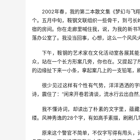
2002年春，我的第二本散文集《梦幻与飞
个。五月中旬，鞍钢文联组织一些骨干，到弓长
宿的房间。你在走廊里喊住我，说，为我的新书
落办公室了。我没当回事，心想，这么一个风风
下午，鞍钢的艺术家在文化活动室各展其能
众，站在一个长方形案几旁，你也在。又提起了
的边缘扯下来一小条，拿起案几上的一支铅笔，
很少见过这样有个性有气势，洋洋洒洒的字
诗，震住了：“闲来开卷若清谈，流水行云出自然
我不懂诗词，却读出了朴素的文字里，蕴藏
缕。风神秀逸的28个字，有如高手素描，刷刷
原来这个警官不简单，不仅字写得有甩头，