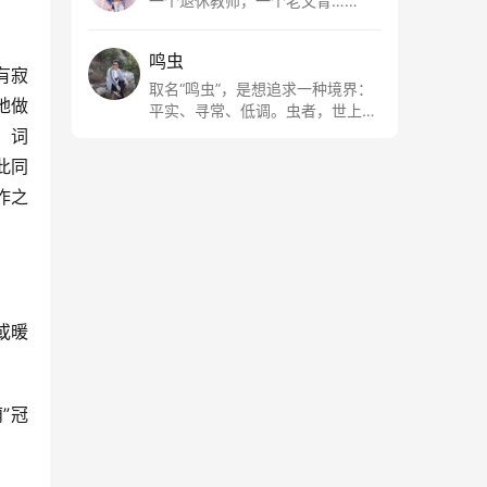
一个退休教师，一个老文青……
鸣虫
有寂
取名“鸣虫”，是想追求一种境界：
地做
平实、寻常、低调。虫者，世上最
最平常的小生物也；虫鸣这种声
、词
音，不尖利，不张扬，浅吟低唱，
此同
是一种天籁。
作之
或暖
”冠