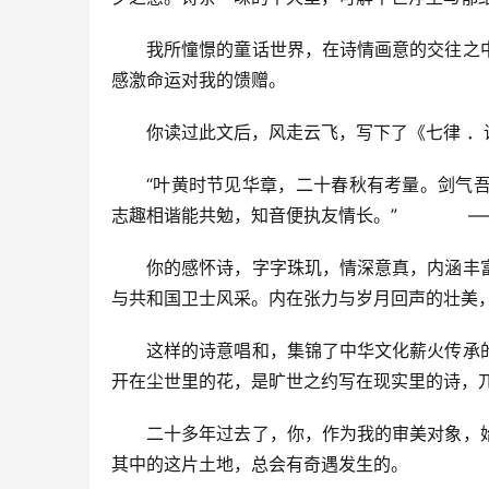
我所憧憬的童话世界，在诗情画意的交往之
感激命运对我的馈赠。
你读过此文后，风走云飞，写下了《七律 ．
“叶黄时节见华章，二十春秋有考量。剑气
志趣相谐能共勉，知音便执友情长。”            
你的感怀诗，字字珠玑，情深意真，内涵丰
与共和国卫士风采。内在张力与岁月回声的壮美
这样的诗意唱和，集锦了中华文化薪火传承
开在尘世里的花，是旷世之约写在现实里的诗，
二十多年过去了，你，作为我的审美对象，
其中的这片土地，总会有奇遇发生的。