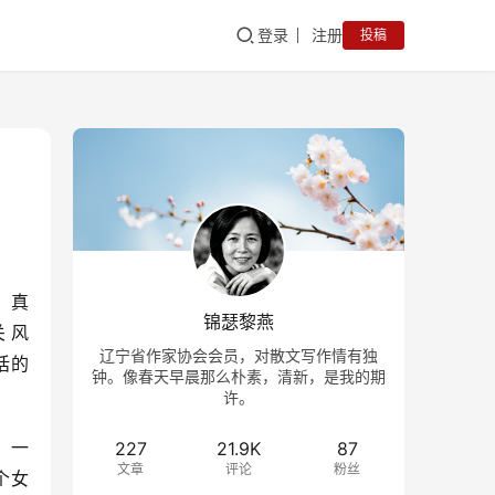
登录
注册
投稿
，真
锦瑟黎燕
关风
辽宁省作家协会会员，对散文写作情有独
话的
钟。像春天早晨那么朴素，清新，是我的期
？
许。
，一
227
21.9K
87
文章
评论
粉丝
个女