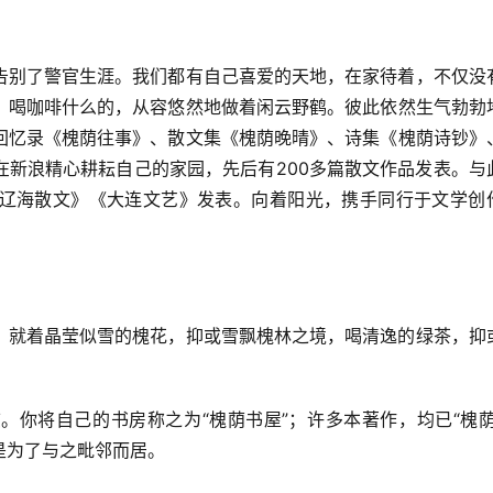
告别了警官生涯。我们都有自己喜爱的天地，在家待着，不仅没
、喝咖啡什么的，从容悠然地做着闲云野鹤。彼此依然生气勃勃
回忆录《槐荫往事》、散文集《槐荫晚晴》、诗集《槐荫诗钞》
在新浪精心耕耘自己的家园，先后有200多篇散文作品发表。与
辽海散文》《大连文艺》发表。向着阳光，携手同行于文学创
，就着晶莹似雪的槐花，抑或雪飘槐林之境，喝清逸的绿茶，抑
。你将自己的书房称之为“槐荫书屋”；许多本著作，均已“槐荫
是为了与之毗邻而居。