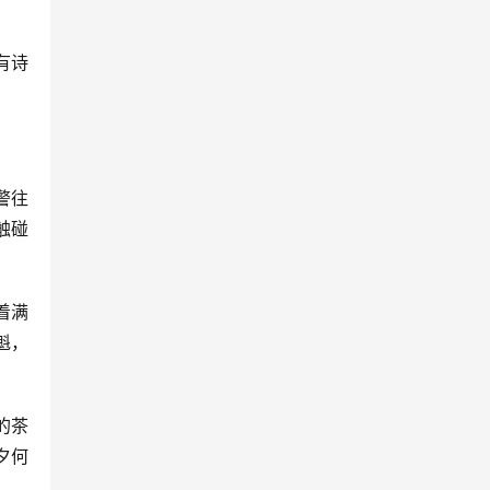
有诗
警往
触碰
着满
魁，
的茶
夕何