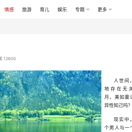
情感
旅游
育儿
娱乐
专题
更多
 12600
人世间
地存在无
月，美如童
异性知己吗
现实中
个男人与一