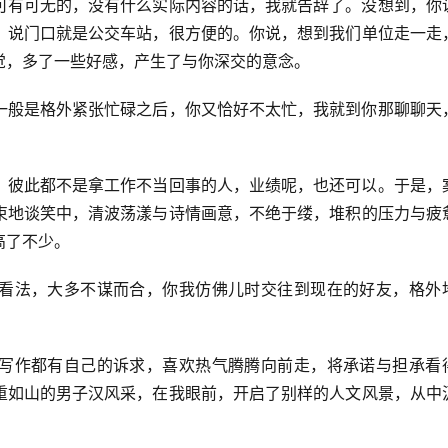
可有可无的，没有什么实际内容的话，我就告辞了。没想到，你
，说门口就是公交车站，很方便的。你说，想到我们单位走一走
觉，多了一些好感，产生了与你深交的意念。
一般是格外紧张忙碌之后，你又恰好不太忙，我就到你那聊聊天
，彼此都不是拿工作不当回事的人，业绩呢，也还可以。于是，
束地谈笑中，清波荡漾与诗情画意，不绝于缕，堆积的压力与疲
高了不少。
看法，大多不谋而合，你我仿佛儿时交往到现在的好友，格外
写作都有自己的诉求，喜欢热气腾腾向前走，将承诺与担承看
重如山的男子汉风采，在我眼前，开启了别样的人文风景，从中