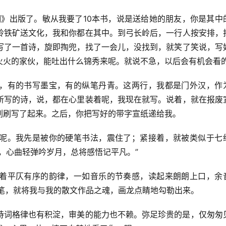
翔》出版了。敏从我要了10本书，说是送给她的朋友，你是其中
岭铁矿送文化，我和你都在其中。到弓长岭后，一行人按安排，
写了一首诗，旋即掏兜，找了一会儿，没找到，就笑了笑说，写
火火的家伙，能吐出什么锦秀来呢。就说不急，以后会有机会看
，有的书写墨宝，有的纵笔丹青。这两行，我都是门外汉，作
所写的诗，说，都在心里装着呢，我现在就写。说着，就在报废
刷刷写了起来。之后，你把写好的带字宣纸递给我。
呢。我先是被你的硬笔书法，震住了；紧接着，就被类似于七
，心曲轻弹吟岁月，总将感悟记平凡。”
着平仄有序的韵律，一如音乐的节奏感，读起来朗朗上口，余
几笔，就将我与我的散文作品之魂，画龙点睛地勾勒出来。
诗词格律也有积淀，审美的能力也不赖。弥足珍贵的是，仅匆匆