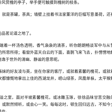
吟风赏槐的亭子，举手便可触摸到槐树的枝条。
，就是茶罐，茶具；墙壁上挂着书法家董洋的巨幅写意墨荷，还
的品茗论道之地了。
端着一杯汤色透明，香气袅袅的清茶，听你朗朗畅谈军中与从
的所思所得；看窗外蓝天白云的下面，喜鹊飞来飞去，扑愣愣地
隐逸于世外的清幽、静谧的意思呢。
姊妹的好友凌与英，坐在你家的客厅，或就着素馨的槐花，或就
次都慷慨地拿出上佳的西湖龙井，崂山绿茶，凤凰单枞，太平猴
溢之室，面对半坡素馨槐花，或冰雕玉琢，徐徐品味甘苦交融
，或默然倾听，或会心一笑。每每这时，顿生回归远古，不知今
结也。