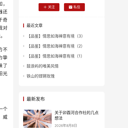
知，
关注
私信
器还
于奇
最近文章
我对
憬。
【品鉴】情思如海禅意有境（3）
【品鉴】情思如海禅意有境（2）
的不
【品鉴】情思如海禅意有境（1）
为挚
味了
鼓浪屿的唯美风情
阳光
铁山的铿锵玫瑰
最新发布
一个
关于卯酉河合作社的几点
，威
想法
2026年8月8日