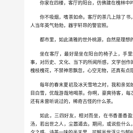
你家在四楼，客厅的阳台，仿佛建在槐林中
你不吸烟，嗜茶如命。客厅的茶几上除了书
人当年英气勃勃，器宇轩昂的警官照。
都市里，如此清雅的世外桃源，自然是理想
坐在客厅，最好是坐在阳台的椅子上，手里
事，对历史、文化、当下的所闻所感，文学创作
槐枝槐花，不禁神思飘忽，心空无物，还真有点
每年的春末夏初及冰天雪地之时，我和亲如
目白雪，优哉游哉地喝茶。你啊，豪爽待客，每
还有未曾听说过的，稀奇古怪的什么茶。
如此，三四好友，相对而坐，在书香墨香盈
汤，若出世之人，尘嚣遁去。期间，或说些什么
夕之感。诗茶一味的半天里，可解半世浮尘与郁