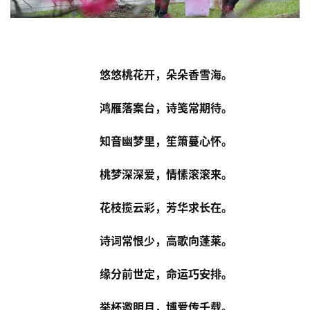
悠悠桃花开，朵朵香雪海。
鸿雁落案台，诗笺常期待。
知音幽梦里，笙箫蔓心怀。
桃梦深深爱，情愫滚滚来。
花枝揽云彩，芳华求长在。
诗词常恨少，高歌向蓬莱。
缘分前世定，命运巧安排。
举杯邀明月，博爱传千载。