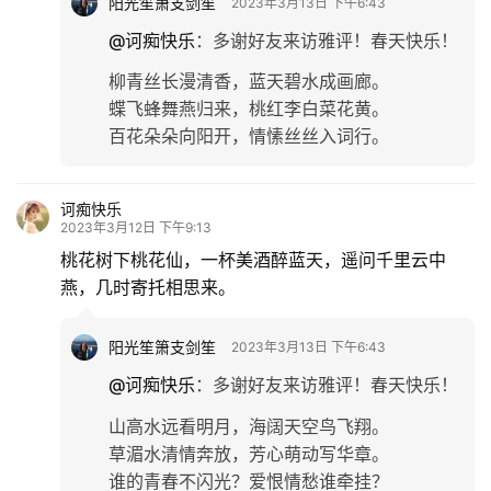
阳光笙箫支剑笙
2023年3月13日 下午6:43
@诃痴快乐
：
多谢好友来访雅评！春天快乐！
柳青丝长漫清香，蓝天碧水成画廊。
蝶飞蜂舞燕归来，桃红李白菜花黄。
百花朵朵向阳开，情愫丝丝入词行。
诃痴快乐
2023年3月12日 下午9:13
桃花树下桃花仙，一杯美酒醉蓝天，遥问千里云中
燕，几时寄托相思来。
阳光笙箫支剑笙
2023年3月13日 下午6:43
@诃痴快乐
：
多谢好友来访雅评！春天快乐！
山高水远看明月，海阔天空鸟飞翔。
草湄水清情奔放，芳心萌动写华章。
谁的青春不闪光？爱恨情愁谁牵挂？