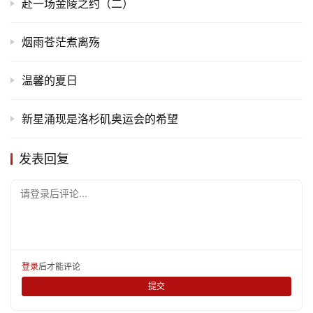
赴一场金陵之约（二）
烟雨苍茫煮离殇
温馨的夏日
首
页
新星涌现是洛杉矶奥运会的希望
文
发表回复
化
请登录后评论...
生
活
情
登录
后才能评论
感
提交