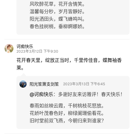
风吹醉花草，花开含情笑。
温馨每分秒，岁月皆靜好。
阳光洒田头，蝶飞蜂鸣叫。
春色挂树梢，垂柳婀娜娇。
诃痴快乐
2023年3月12日 下午9:30
花开春天里，绽放正当时，千里传佳音，蝶舞袖香
莱。
阳光笙箫支剑笙
2023年3月13日 下午6:45
@诃痴快乐
：
多谢好友来访雅评！春天快乐！
春雨如丝映云霞，千树桃枝花怒放。
花娇叶茂春色好，柳绿阑珊偷看花。
旧时堂前双飞燕，今朝归来到谁家？