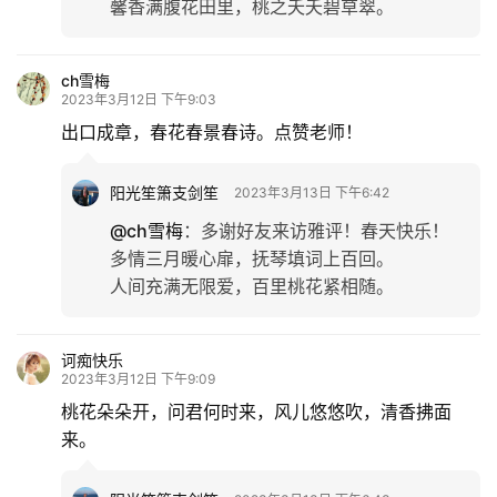
馨香满腹花田里，桃之夭夭碧草翠。
ch雪梅
2023年3月12日 下午9:03
出口成章，春花春景春诗。点赞老师！
阳光笙箫支剑笙
2023年3月13日 下午6:42
@ch雪梅
：
多谢好友来访雅评！春天快乐！
多情三月暖心扉，抚琴填词上百回。
人间充满无限爱，百里桃花紧相随。
诃痴快乐
2023年3月12日 下午9:09
桃花朵朵开，问君何时来，风儿悠悠吹，清香拂面
来。