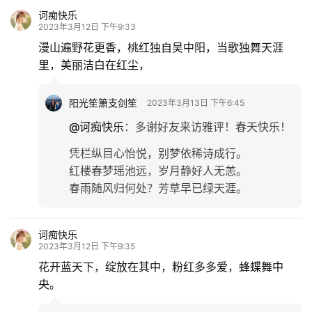
诃痴快乐
2023年3月12日 下午9:33
漫山遍野花更香，桃红独自吴中阳，当歌独舞天涯
里，美丽洁白在红尘，
阳光笙箫支剑笙
2023年3月13日 下午6:45
@诃痴快乐
：
多谢好友来访雅评！春天快乐！
凭栏纵目心怡悦，别梦依稀诗成行。
红楼春梦瑶池远，岁月静好人无恙。
春雨随风归何处？芳草早已绿天涯。
诃痴快乐
2023年3月12日 下午9:35
花开蓝天下，绽放在其中，粉红多多爱，蜂蝶舞中
央。