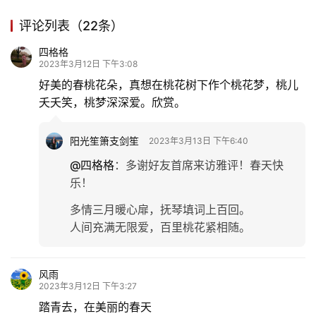
旅
游
评论列表（22条）
登录
注册
四格格
育
2023年3月12日 下午3:08
儿
好美的春桃花朵，真想在桃花树下作个桃花梦，桃儿
夭夭笑，桃梦深深爱。欣赏。
娱
乐
阳光笙箫支剑笙
2023年3月13日 下午6:40
@四格格
：
多谢好友首席来访雅评！春天快
专
乐！
题
多情三月暖心扉，抚琴填词上百回。
更
人间充满无限爱，百里桃花紧相随。
多
风雨
2023年3月12日 下午3:27
踏青去，在美丽的春天