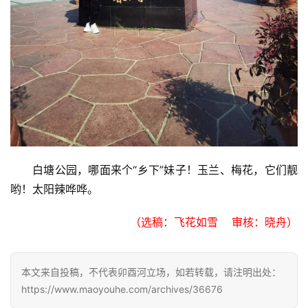
文
化
生
活
情
感
白塘公园，哪面来个“乡下”妹子！玉兰、梅花，它们靓
旅
哟！太阳辣哗哗。
游
（选稿：飞花如雪    审核：晓舟）
登录
注册
育
儿
本文来自投稿，不代表卯酉河立场，如若转载，请注明出处：
https://www.maoyouhe.com/archives/36676
娱