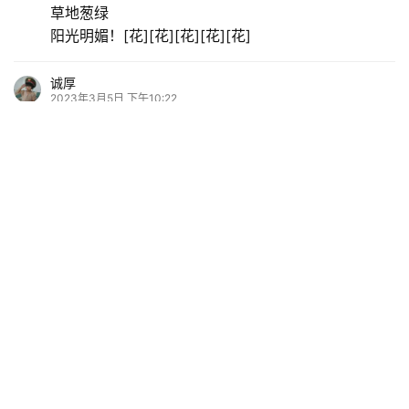
草地葱绿
阳光明媚！[花][花][花][花][花]
诚厚
2023年3月5日 下午10:22
雪梅去白塘啦。不过，无论如何装扮，也成不了乡下
妹子。[咧嘴笑]
ch雪梅
2023年3月15日 下午8:04
@诚厚
：
自家觉得呢！[咧嘴笑]
Copyright © 2022 江苏众声信息技术有限公司 版权所有
苏ICP备12037843号-4
增值电信业务经营许可证：苏B2-20120260
苏公网安
备 32098202000026号