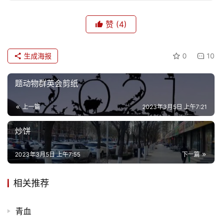
乐
赞
(4)
专
题
生成海报
0
10
更
多
题动物群英会剪纸
上一篇
2023年3月5日 上午7:21
炒饼
2023年3月5日 上午7:55
下一篇
相关推荐
青血