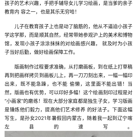
孩子的艺术兴趣，手把手辅导女儿学习绘画，是当爹的亲子
教育内 容之一，也是其乐无穷哈！
儿子在教育孩子上也是动了脑筋的，他从不逼迫小孩子
学这学那，而是顺其自然，经常带她参观沪上的美术和博物
馆，发现小孩子涂涂抹抹的对绘画感兴趣， 就及时为小孩
子当好后勤，做好绘画保障工作。
版画制作过程要求准确，从打磨画板，到在纸上打草稿
再到把画样拷贝到画板儿上，再一刀刀刻出来，一幅一幅印
出来，既不能急躁，也不能 偷懒，这里面不能出错！当
然，版画也有优势，可以印好多幅！这个绘画刻印过程是对
“小画家”的磨练！现在大部分家庭都是独生子女，学习版画
是锤炼他们毅力，提高他们艺术修养 的好法子。下面这幅
写生，是孙女2021年暑假回内蒙古，随着我一起到辽宁喀
左县的速写。