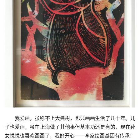
我爱画，虽称不上大建树，也凭画画生活了几十年。儿
首
页
子也爱画，虽在上海做了其他事但基本功还是有的，现在孙
女悦悦也喜欢画画了，我好开心——李家绘画基因有传承！