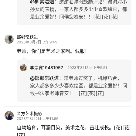
@柳絮晗烟
：
谢谢老师的鼓励评论！谢谢对小
孙女的表扬，一家人都多多少少喜欢绘画，都
是业余爱好！问候您春安！！[花][花][花]
邯郸常跃进
2023年3月2日 上午9:45
老师，你们是艺术之家啊。佩服！
李宗宾19481957
2023年3月2日 下午5:51
@邯郸常跃进
：
常老师过奖了，机缘巧合，一
家人都多多少少喜欢绘画，都是业余爱好！问
候书法家老师春安！！[花][花][花]
金方艺术摄影
2023年3月2日 上午11:56
自幼培育，耳濡目染，美术之花，茁壮成长。[花][花]
[花]