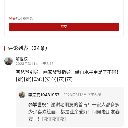
登录
后才能评论
提交
评论列表（24条）
解世权
2023年3月1日 下午2:45
有爸爸引导，画家爷爷指导，绘画水平更是了不得！
[赞][赞][爱心][爱心][花][花]
李宗宾19481957
2023年3月2日 下午5:25
@解世权
：
谢谢老朋友的首肯！一家人都多多
少少喜欢绘画，都是业余爱好！问候老朋友春
安！！[花][花][花]