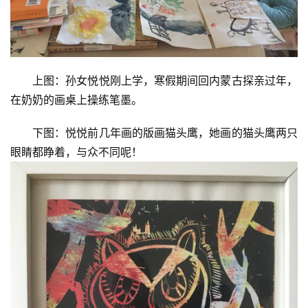
上图：孙女悦悦刚上学，寒假期间回内蒙古探亲过年，
在奶奶的画桌上操练笔墨。
下图：悦悦前几年画的版画猫头鹰，她画的猫头鹰两只
眼睛都睁着，与众不同呢！