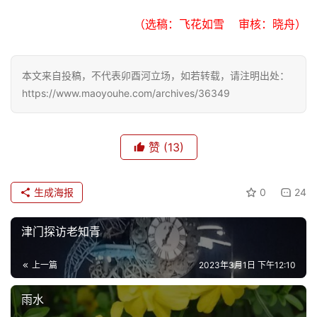
文
（选稿：飞花如雪    审核：晓舟）
化
生
本文来自投稿，不代表卯酉河立场，如若转载，请注明出处：
活
https://www.maoyouhe.com/archives/36349
情
感
赞
(13)
旅
生成海报
0
24
游
登录
注册
津门探访老知青
育
儿
上一篇
2023年3月1日 下午12:10
娱
雨水
乐