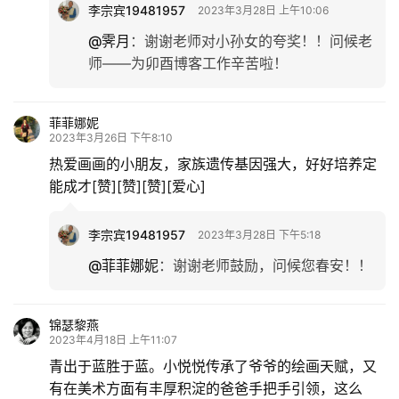
李宗宾19481957
2023年3月28日 上午10:06
@霁月
：
谢谢老师对小孙女的夸奖！！问候老
师——为卯酉博客工作辛苦啦！
菲菲娜妮
2023年3月26日 下午8:10
热爱画画的小朋友，家族遗传基因强大，好好培养定
能成才[赞][赞][赞][爱心]
李宗宾19481957
2023年3月28日 下午5:18
@菲菲娜妮
：
谢谢老师鼓励，问候您春安！！
锦瑟黎燕
2023年4月18日 上午11:07
青出于蓝胜于蓝。小悦悦传承了爷爷的绘画天赋，又
有在美术方面有丰厚积淀的爸爸手把手引领，这么