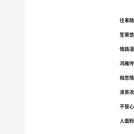
往事随
笙箫悠
情路漫
鸿雁传
相思情
清茶浓
不管心
人面粉