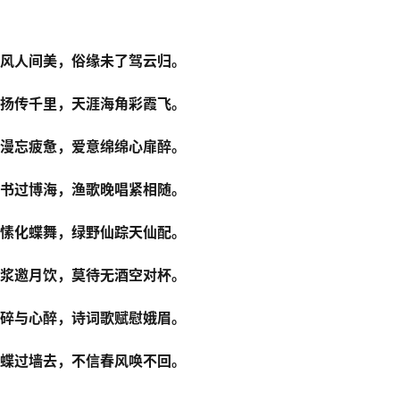
风人间美，俗缘未了驾云归。
扬传千里，天涯海角彩霞飞。
漫忘疲惫，爱意绵绵心扉醉。
书过博海，渔歌晚唱紧相随。
愫化蝶舞，绿野仙踪天仙配。
浆邀月饮，莫待无酒空对杯。
碎与心醉，诗词歌赋慰娥眉。
蝶过墙去，不信春风唤不回。