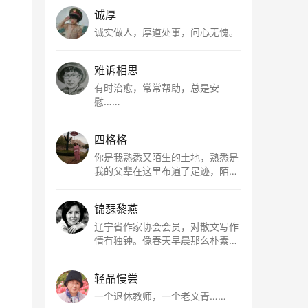
诚厚
诚实做人，厚道处事，问心无愧。
难诉相思
有时治愈，常常帮助，总是安
慰……
四格格
你是我熟悉又陌生的土地，熟悉是
我的父辈在这里布遍了足迹，陌生
是因为我总在梦里遥望你。有幸，
我以这种方式走近了你，你是我的
锦瑟黎燕
根所在，我用文字慢慢认识你、慢
慢熟悉你。
辽宁省作家协会会员，对散文写作
情有独钟。像春天早晨那么朴素，
清新，是我的期许。
轻品慢尝
一个退休教师，一个老文青……