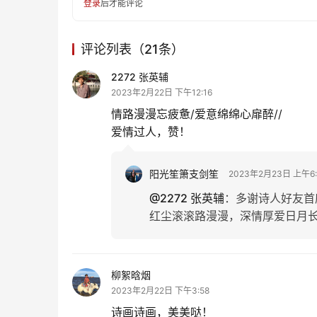
登录
后才能评论
评论列表（21条）
2272 张英辅
2023年2月22日 下午12:16
情路漫漫忘疲惫/爱意绵绵心扉醉//
爱情过人，赞！
阳光笙箫支剑笙
2023年2月23日 上午6:
@2272 张英辅
：
多谢诗人好友首
红尘滚滚路漫漫，深情厚爱日月
柳絮晗烟
2023年2月22日 下午3:58
诗画诗画，美美哒！