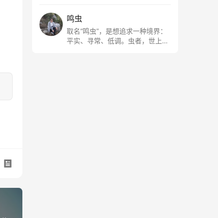
鸣虫
取名“鸣虫”，是想追求一种境界：
平实、寻常、低调。虫者，世上最
最平常的小生物也；虫鸣这种声
音，不尖利，不张扬，浅吟低唱，
是一种天籁。