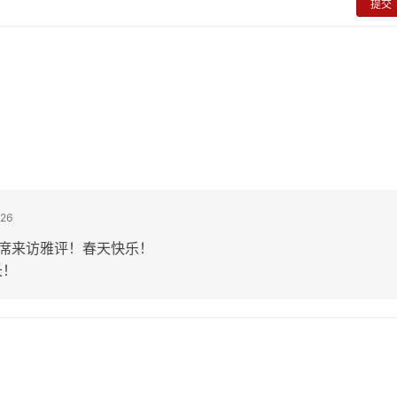
提交
26
席来访雅评！春天快乐！
长！