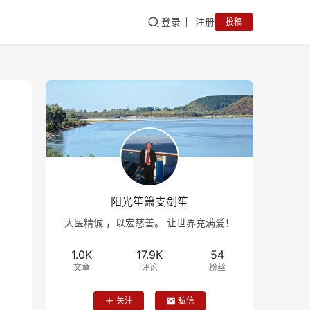
登录
注册
投稿
阳光笙箫支剑笙
大医精诚 ，以宏慈善。 让世界充满爱！
1.0K
17.9K
54
文章
评论
粉丝
关注
私信