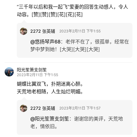
“三千年以后和我一起飞”爱妻的回答生动感人，令人
更
动容。[赞][赞][赞][花][花][花]
多
2272 张英辅
2023年2月11日 下午1:55
@悠扬琴声68
：
老伴不在了，很孤单，经常在
梦中梦到她！[大哭][大哭][大哭]
阳光笙箫支剑笙
2023年2月11日 下午1:55
蝴蝶比翼双飞，扑朔迷离心醉。
天荒地老相随，人生灿烂明媚。
2272 张英辅
2023年2月11日 下午1:57
@阳光笙箫支剑笙
：
谢谢您的美评，天荒地
老，情依旧。