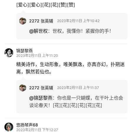
[爱心][爱心][花][花][赞][赞]
活
2272 张英辅
2023年2月11日 上午10:42
情
感
@解世权
：
世权，我懂你！紧握你的手！
旅
锦瑟黎燕
游
2023年2月11日 上午11:20
登录
注册
精美诗作，生动形象，唯美飘逸，亦真亦幻，扑朔迷
育
离，飘然若仙也。
儿
2272 张英辅
2023年2月11日 上午11:37
娱
@锦瑟黎燕
：
你也是一只蝴蝶，在干叶上也会
乐
谈论春天！[花][花][花][花][花][花]
专
题
悠扬琴声68
2023年2月11日 下午12:27