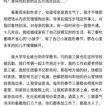
吗？我得找机会把这五元钱还回去……”
看着母亲脸色变了，知道母亲是真生气了，我才不情愿
地把钱从内衣兜慢慢掏出来。母亲扣留压岁钱这件事儿，对
我印象特别深。对母亲的做法，有一段时间也一直想不通。
十几年后，我结婚成家有了自己捉襟见肘的生活，有了要吃
要喝不省心的“小猍歹”，有了自己小家庭的春节，憋在心里
多年的扣儿才慢慢解开。
我大学毕业被分到中学教书，巧的是三舅也在这所学校
做后勤，我们爷俩一起工作将近十年，我的工作启蒙老师就
是三舅，我担任团委书记职务时，那些地方做的好，他都及
时表扬，哪些地方出了纰漏，他都把我叫到他的办公室悄悄
给我指出来，让我受益匪浅。每年的春节三舅都会把我叫到
家里，到家就让我脱鞋上炕，让我和表哥表弟上桌，他老人
家亲自动手，在灶前和舅母炒菜烫酒，酒菜上齐，三舅喜气
洋洋的看着我们几个说，你们都参加工作了，都是大人了，