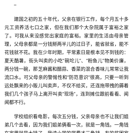
–
建国之初的五十年代，父亲在银行工作，每个月五十多
元工资养活七口之家，但在我们那个大杂院属于富裕之家
了。可我从来没感觉出家庭的富裕。家里的生活由母亲管
理，父母亲都是一分钱掰两半儿的过日子，能省就省，能不
花钱就不花。我在少年时期，平常素日是根本见不到钱的：
夏天酷暑，街头叫卖的小吃“碗坨儿”、“粉鱼儿”物美价廉，
两分钱一碗，那芝麻酱和醋蒜、香菜的混合香味儿常常让我
流口水。可父母亲的警惕性和“防范意识”很高，只要一听到
远处飘来的小贩儿叫卖声，不仅不给买，还连拖带拽的薅着
我们几个孩子马上离开叫卖“现场”，连到摊位跟前看看、闻
闻都不行。
学校组织看电影，每次五分钱，父亲母亲也不让我们姐
弟几个去看，因为我们姐弟俩看一次，就是一角钱。一角钱