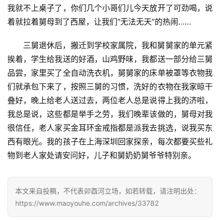
我就不上桌子了，你们几个小哥们儿今天放开了可劲喝，说
着就拉着舅母到了西屋，让我们“无法无天”的热闹……
三舅退休后，搬迁到学校家属院，我和舅舅家的单元紧
挨着，学生给我送的好酒，山鸡野味，我都送一部分给三舅
品尝，家里买了全自动洗衣机，舅舅家的床单被罩等衣物我
们就承包下来了，按照三舅的习惯，洗好的衣物在我家晾干
叠好，晚上给老人送过去，两位老人总是说得上我的济啦，
我总是说，这些都是举手之劳，我们晚辈该做的，舅母对我
很信任，老人家买金耳环金戒指都是派我去挑选，说我买东
西有眼光。我的孩子在上海深圳回家探亲，每次都要买些礼
物到老人家处请安问好，儿子和舅奶奶舅爷爷特别亲。
本文来自投稿，不代表卯酉河立场，如若转载，请注明出处：
https://www.maoyouhe.com/archives/33782