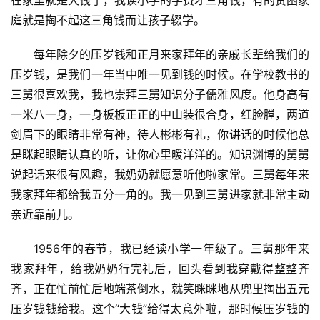
在家里就是大钱了，我读小学的学费才三角钱，有的贫困家
庭就是掏不起这三角钱而让孩子辍学。
每年除夕的压岁钱和正月来家拜年的亲戚长辈给我们的
压岁钱，是我们一年当中唯一见到钱的时候。在学校教书的
三舅很喜欢我，我也崇拜三舅知识分子儒雅风度。他身高有
一米八一身，一身板板正正的中山装很合身，红脸膛，两道
剑眉下的眼睛非常有神，待人彬彬有礼，你讲话的时候他总
是眯起眼睛认真的听，让你心里暖洋洋的。知识渊博的舅舅
说起话来很有风趣，我奶奶就愿意听他啦家常。三舅每年来
我家拜年都给我五分一角的。我一见到三舅进家就非常主动
亲近靠前儿。
1956年的春节，我已经读小学一年级了。三舅那年来
我家拜年，给我奶奶行完礼后，回头看到我穿戴得整整齐
齐，正在忙前忙后地端茶倒水，就笑眯眯地从兜里掏出五元
压岁钱钱给我。这个“大钱”给得太意外啦，那时候压岁钱的