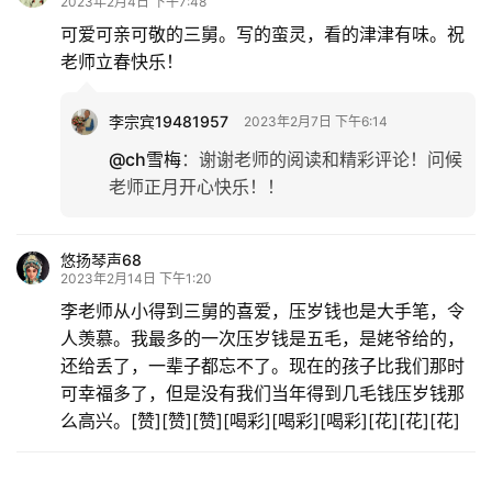
2023年2月4日 下午7:48
可爱可亲可敬的三舅。写的蛮灵，看的津津有味。祝
老师立春快乐！
李宗宾19481957
2023年2月7日 下午6:14
@ch雪梅
：
谢谢老师的阅读和精彩评论！问候
老师正月开心快乐！！
悠扬琴声68
2023年2月14日 下午1:20
李老师从小得到三舅的喜爱，压岁钱也是大手笔，令
人羡慕。我最多的一次压岁钱是五毛，是姥爷给的，
还给丢了，一辈子都忘不了。现在的孩子比我们那时
可幸福多了，但是没有我们当年得到几毛钱压岁钱那
么高兴。[赞][赞][赞][喝彩][喝彩][喝彩][花][花][花]