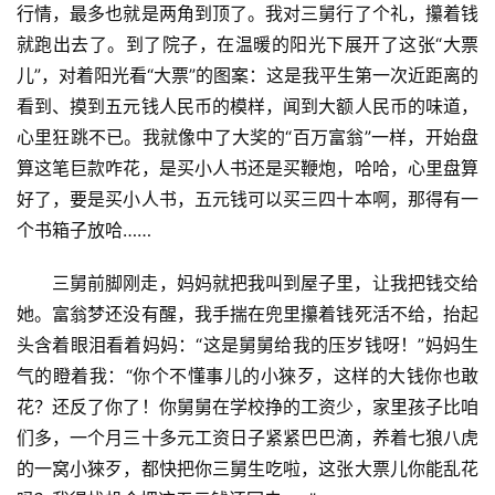
行情，最多也就是两角到顶了。我对三舅行了个礼，攥着钱
就跑出去了。到了院子，在温暖的阳光下展开了这张“大票
儿”，对着阳光看“大票”的图案：这是我平生第一次近距离的
看到、摸到五元钱人民币的模样，闻到大额人民币的味道，
心里狂跳不已。我就像中了大奖的“百万富翁”一样，开始盘
算这笔巨款咋花，是买小人书还是买鞭炮，哈哈，心里盘算
好了，要是买小人书，五元钱可以买三四十本啊，那得有一
个书箱子放哈……
三舅前脚刚走，妈妈就把我叫到屋子里，让我把钱交给
她。富翁梦还没有醒，我手揣在兜里攥着钱死活不给，抬起
头含着眼泪看着妈妈：“这是舅舅给我的压岁钱呀！”妈妈生
气的瞪着我：“你个不懂事儿的小猍歹，这样的大钱你也敢
花？还反了你了！你舅舅在学校挣的工资少，家里孩子比咱
们多，一个月三十多元工资日子紧紧巴巴滴，养着七狼八虎
的一窝小猍歹，都快把你三舅生吃啦，这张大票儿你能乱花