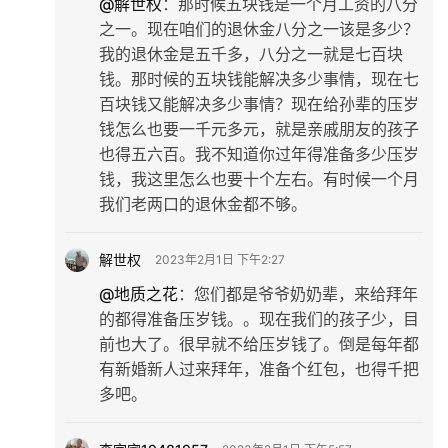
@解世权
：
那时候五块钱是一个月工资的八分
之一。现在咱们的退休金八分之一该是多少？
旅
我的退休金是五千多，八分之一就是七百块
游
钱。那时候的五块钱能解决多少事情，现在七
百块钱又能解决多少事情？现在给孙辈的压岁
登录
注册
育
钱怎么也要一千元多元，就是亲戚朋友的孩子
儿
也得五六百。我不知道你过年得准备多少压岁
钱，我这里怎么也要十个左右。有时候一个月
我们老两口的退休金都不够。
娱
乐
解世权
2023年2月1日 下午2:27
专
@地质之花
：
您们都是爷爷奶奶辈，来给拜年
题
的都得准备压岁钱。。现在我们的孩子少，目
前也大了。很早就不给压岁钱了。倒是每年都
更
有新婚新人过来拜年，准备个红包，也得千把
多
多吧。