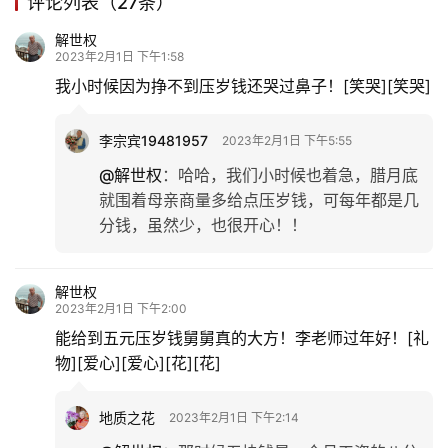
评论列表（27条）
解世权
2023年2月1日 下午1:58
我小时候因为挣不到压岁钱还哭过鼻子！[笑哭][笑哭]
李宗宾19481957
2023年2月1日 下午5:55
@解世权
：
哈哈，我们小时候也着急，腊月底
首
就围着母亲商量多给点压岁钱，可每年都是几
页
分钱，虽然少，也很开心！！
文
化
解世权
2023年2月1日 下午2:00
能给到五元压岁钱舅舅真的大方！李老师过年好！[礼
生
活
物][爱心][爱心][花][花]
情
地质之花
2023年2月1日 下午2:14
感