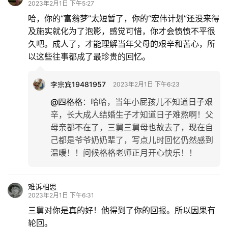
2023年2月1日 下午5:27
哈，你的“富翁梦”太短暂了，你的“宏伟计划”还没来得
及施实就化为了泡影，感觉可惜，你才会愤愤不平很
久吧。成人了，才能理解当年父母的艰辛和苦心，所
以这些往事都成了最珍贵的回忆。
李宗宾19481957
2023年2月1日 下午6:23
@四格格
：
哈哈，当年小屁孩儿不知道日子艰
辛，长大成人结婚生子才知道日子难熬啊！父
母亲都不在了，三舅三舅母也故去了，现在自
己都是爷爷奶奶辈了，写点儿时回忆仍然感到
温暖！！问候格格老师正月开心快乐！！
难诉相思
2023年2月1日 下午6:31
三舅对你是真的好！他得到了你的回报。所以因果有
轮回。