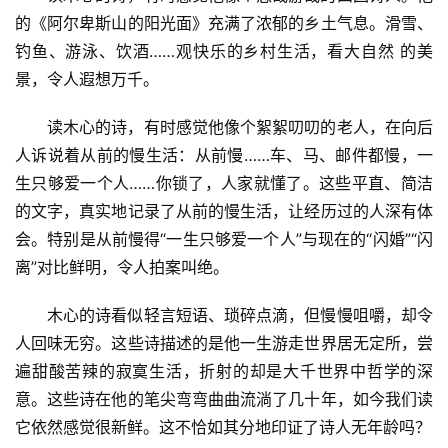
感
的《阿尔卑斯山的阳光面》充满了浓郁的乡土气息。滑雪、
钓鱼、游泳、饮酒……观快乐的乡村生活，看大自然 的美
旅
景，令人遐想万千。
游
登录
注册
读木心的诗，有时感觉他像个絮絮叨叨的老人，在向后
育
人诉说着从前的慢生活：从前慢……车、马、邮件都慢，一
儿
生只够爱一个人……你锁了，人家就懂了。这些平直、简洁
的文字，真实地记录了从前的慢生活，让经历过的人深有体
娱
会。特别是从前慢得“一生只够爱一个人”与现在的“闪婚”“闪
乐
离”对比鲜明，令人拍案叫绝。
专
木心的诗看似轻言短语、琐碎点滴，但慢慢咀嚼，却令
题
人回味无穷。这些诗描述的是他一生游走世界居无定所，尝
遍甜酸苦辣的寂寞生活，折射的却是大千世界中哲学的深
更
意。这些诗在他的笔尖弯弯曲曲流淌了几十年，如今我们读
多
它依然感觉很新鲜。这不恰如其分地印证了诗人无年龄吗？