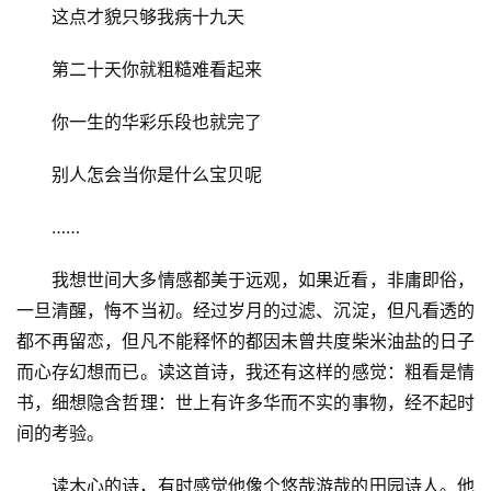
这点才貌只够我病十九天
第二十天你就粗糙难看起来
你一生的华彩乐段也就完了
别人怎会当你是什么宝贝呢
首
……
页
我想世间大多情感都美于远观，如果近看，非庸即俗，
文
一旦清醒，悔不当初。经过岁月的过滤、沉淀，但凡看透的
化
都不再留恋，但凡不能释怀的都因未曾共度柴米油盐的日子
而心存幻想而已。读这首诗，我还有这样的感觉：粗看是情
生
书，细想隐含哲理：世上有许多华而不实的事物，经不起时
活
间的考验。
情
读木心的诗，有时感觉他像个悠哉游哉的田园诗人。他