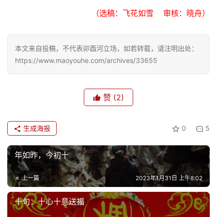
（选稿：飞花如雪    审核：晓舟）
本文来自投稿，不代表卯酉河立场，如若转载，请注明出处：
https://www.maoyouhe.com/archives/33655
赞
(2)
生成海报
0
5
年如昨，今初十
上一篇
2023年1月31日 上午8:02
十句：十心十意送福