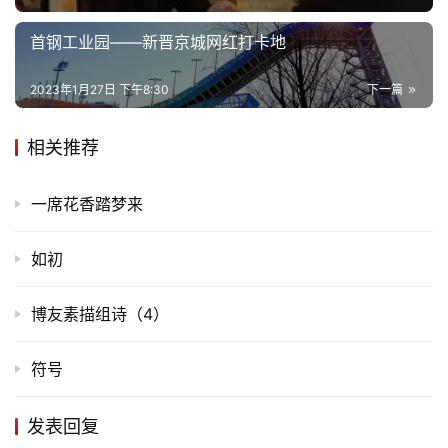
首
页
首钢工业园——新晋京城网红打卡地
文
2023年1月27日 下午8:30
下一篇
化
相关推荐
生
活
一席花香踏梦来
情
如初
感
博友素描组诗（4）
旅
游
符号
登录
注册
育
儿
发表回复