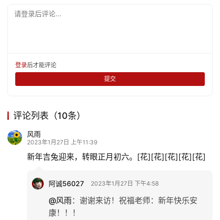
娱
请登录后评论...
乐
专
题
登录
后才能评论
提交
更
多
评论列表（10条）
风雨
2023年1月27日 上午11:39
新年吉兔迎来，转眼正月初六。[花][花][花][花][花]
阿诚56027
2023年1月27日 下午4:58
@风雨
：
谢谢来访！祝福老师：新年快乐安
康！！！