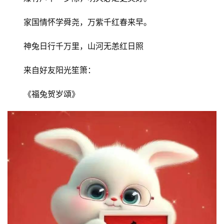
家国情怀学舜尧，万紫千红春来早。
神兔日行千万里，山河无恙红日照
来自好友阳光笙箫：
《福兔贺岁頌》