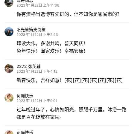
晓舟同志
文
2023年1月22日 上午11:08
化
你有资格当选博客先进的，但不知你是哪省市的？
生
阳光笙箫支剑笙
2023年1月22日 下午2:43
活
拜读大作，多谢共鸣，普天同庆！
兔年快乐！阖家欢乐！幸福安康！
情
感
2272 张英辅
2023年1月22日 下午4:12
旅
新春快乐，吉祥如意！[花][花][花][花][花][花][花]
游
登录
注册
诃痴快乐
育
2023年1月22日 下午9:01
儿
过年啦过年了，心情如阳光，照耀千万里，沐浴一路
都是百花绽放在家园。
娱
乐
诃痴快乐