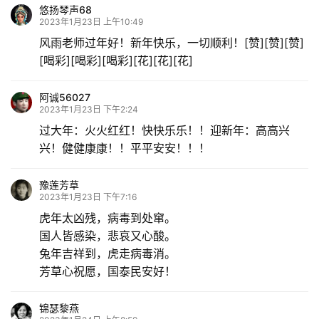
悠扬琴声68
2023年1月23日 上午10:49
风雨老师过年好！新年快乐，一切顺利！[赞][赞][赞]
[喝彩][喝彩][喝彩][花][花][花]
阿诚56027
2023年1月23日 下午2:24
过大年：火火红红！快快乐乐！！迎新年：高高兴
兴！健健康康！！平平安安！！！
豫莲芳草
2023年1月23日 下午7:16
虎年太凶残，病毒到处窜。
国人皆感染，悲哀又心酸。
兔年吉祥到，虎走病毒消。
芳草心祝愿，国泰民安好！
锦瑟黎燕