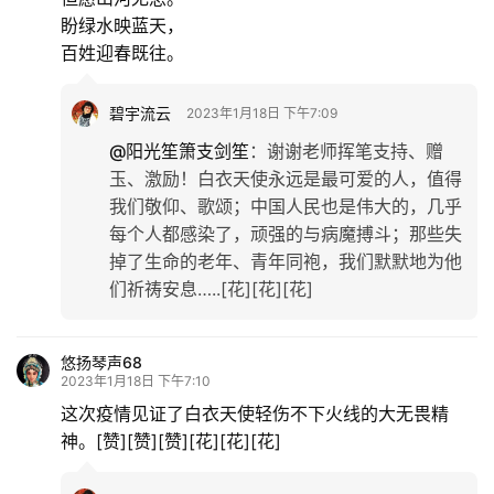
盼绿水映蓝天，
百姓迎春既往。
碧宇流云
2023年1月18日 下午7:09
@阳光笙箫支剑笙
：
谢谢老师挥笔支持、赠
玉、激励！白衣天使永远是最可爱的人，值得
我们敬仰、歌颂；中国人民也是伟大的，几乎
每个人都感染了，顽强的与病魔搏斗；那些失
掉了生命的老年、青年同袍，我们默默地为他
们祈祷安息…..[花][花][花]
悠扬琴声68
2023年1月18日 下午7:10
这次疫情见证了白衣天使轻伤不下火线的大无畏精
神。[赞][赞][赞][花][花][花]