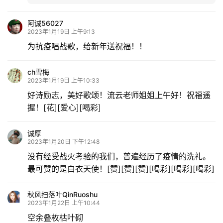
阿诚56027
2023年1月19日 上午9:13
为抗疫唱战歌，给新年送祝福！！
ch雪梅
2023年1月19日 上午10:33
好诗励志，美好歌颂！流云老师姐姐上午好！祝福遥
握！[花][爱心][喝彩]
诚厚
2023年1月20日 下午12:48
没有经受战火考验的我们，普遍经历了疫情的洗礼。
最可赞的是白衣天使！[赞][赞][赞][喝彩][喝彩][喝彩]
秋风扫落叶QinRuoshu
2023年1月22日 上午10:44
空余叠枚枯叶砌