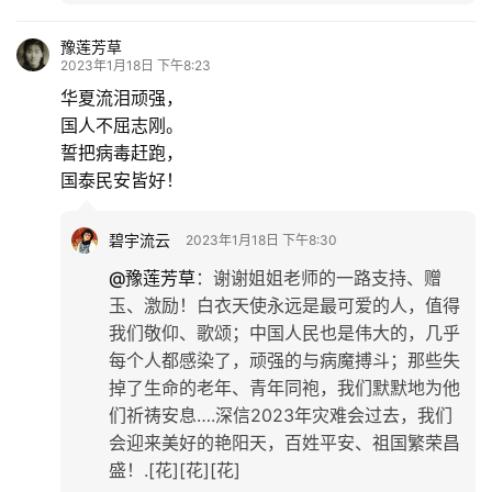
豫莲芳草
2023年1月18日 下午8:23
华夏流泪顽强，
国人不屈志刚。
誓把病毒赶跑，
国泰民安皆好！
碧宇流云
2023年1月18日 下午8:30
@豫莲芳草
：
谢谢姐姐老师的一路支持、赠
玉、激励！白衣天使永远是最可爱的人，值得
我们敬仰、歌颂；中国人民也是伟大的，几乎
每个人都感染了，顽强的与病魔搏斗；那些失
掉了生命的老年、青年同袍，我们默默地为他
们祈祷安息….深信2023年灾难会过去，我们
会迎来美好的艳阳天，百姓平安、祖国繁荣昌
盛！.[花][花][花]