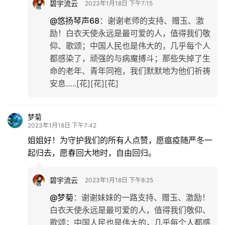
首
碧宇流云
2023年1月18日 下午7:15
页
@悠扬琴声68
：
谢谢老师的支持、赠玉、激
励！白衣天使永远是最可爱的人，值得我们敬
文
仰、歌颂；中国人民也是伟大的，几乎每个人
化
都感染了，顽强的与病魔搏斗；那些失掉了生
命的老年、青年同袍，我们默默地为他们祈祷
生
安息…..[花][花][花]
活
梦菊
情
2023年1月18日 下午7:42
感
姐姐好！为守护我们的所有人点赞，愿瘟疫随严冬一
起归去，愿春回大地时，自由回归。
旅
游
碧宇流云
2023年1月18日 下午8:25
登录
注册
@梦菊
：
谢谢妹妹的一路支持、赠玉、激励！
育
白衣天使永远是最可爱的人，值得我们敬仰、
儿
歌颂；中国人民也是伟大的，几乎每个人都感