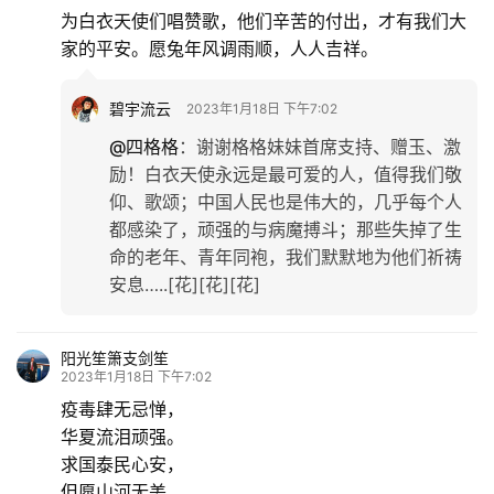
为白衣天使们唱赞歌，他们辛苦的付出，才有我们大
家的平安。愿兔年风调雨顺，人人吉祥。
碧宇流云
2023年1月18日 下午7:02
@四格格
：
谢谢格格妹妹首席支持、赠玉、激
励！白衣天使永远是最可爱的人，值得我们敬
仰、歌颂；中国人民也是伟大的，几乎每个人
都感染了，顽强的与病魔搏斗；那些失掉了生
命的老年、青年同袍，我们默默地为他们祈祷
安息…..[花][花][花]
阳光笙箫支剑笙
2023年1月18日 下午7:02
疫毒肆无忌惮，
华夏流泪顽强。
求国泰民心安，
但愿山河无恙。