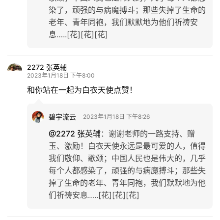
染了，顽强的与病魔搏斗；那些失掉了生命的
娱
老年、青年同袍，我们默默地为他们祈祷安
乐
息…..[花][花][花]
专
题
2272 张英辅
2023年1月18日 下午8:00
和你站在一起为白衣天使点赞！
更
多
碧宇流云
2023年1月18日 下午8:26
@2272 张英辅
：
谢谢老师的一路支持、赠
玉、激励！白衣天使永远是最可爱的人，值得
我们敬仰、歌颂；中国人民也是伟大的，几乎
每个人都感染了，顽强的与病魔搏斗；那些失
掉了生命的老年、青年同袍，我们默默地为他
们祈祷安息…..[花][花][花]