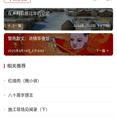
感
在乡村旧居过年的记忆
旅
游
上一篇
2023年1月13日 下午7:10
登录
注册
育
黎燕散文：浓情年夜饭
儿
2023年1月14日 上午4:53
下一篇
娱
乐
相关推荐
专
红烧肉（微小说）
题
八十周岁感言
更
多
施工现场见闻录（下）