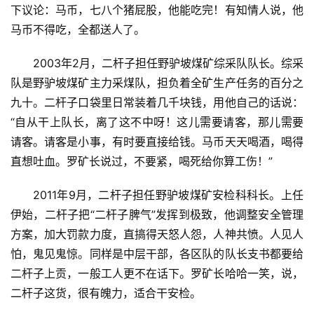
下议论：马币，七八个猪屁股，他能吃完！有知情人说，他
马币不得吃，全都送人了。
2003年2月，二杆子担任野驴坡煤矿综采队队长。综采
队是野驴坡煤矿主力采煤队，担负着全矿生产任务的百分之
九十。二杆子口袋里日常装着几千块钱，用他自己的话说：
“自从干上队长，离了这不中呀！这儿需要请客，那儿需要
请客。请客是小事，有时要直接给钱。马币天天喝酒，喝得
直想吐血。罗矿长说过，不要紧，喝死给你算工伤！”
2011年9月，二杆子担任野驴坡煤矿安检科科长。上任
伊始，二杆子把“二杆子脾气”发挥到极致，他调整安全管理
方案，加大罚款力度，直搞得天怒人怨，人神共愤。人见人
怕，鬼见鬼惊。同样是中层干部，各区队的队长支书都要给
二杆子上贡，一般工人更不在话下。罗矿长哈哈一笑，说，
二杆子这货，很有魄力，适合干安检。