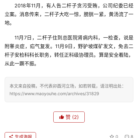
2018年11月，有人告二杆子贪污受贿，公司纪委已经
立案。消息传来，二杆子大吃一惊，膀胱一紧，黄汤流了一
地。
11月7日，二杆子住到总医院肾病内科，一检查，说是
附睾炎症，疝气复发。11月9日，野驴坡煤矿发文，免去二
杆子安检科科长职务，转任正科级协理员。算是安全着陆，
首
从此一蹶不振。
页
文
本文来自投稿，不代表卯酉河立场，如若转载，请注明出处：
化
https://www.maoyouhe.com/archives/31829
生
活
赞
(2)
情
生成海报
0
8