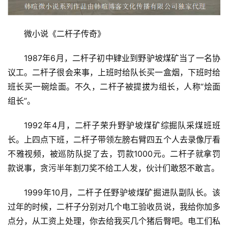
微小说《二杆子传奇》
1987年6月，二杆子初中肄业到野驴坡煤矿当了一名协
议工。二杆子很会来事，上班时给队长买一盒烟，下班时给
班长买一碗烩面。不久，二杆子被提拔为组长，人称“烩面
组长”。
1992年4月，二杆子荣升野驴坡煤矿综掘队采煤班班
长。上四点下班，二杆子带领左膀右臂四五个人去录像厅看
不雅视频，被巡防队捉了去，罚款1000元。二杆子就拿罚
款说事，贪污半年割刀奖不给工人发，伙计们敢怒不敢言。
1999年10月，二杆子任野驴坡煤矿掘进队副队长。该
过年的时候，二杆子分别对几个电工验收员说，我给你加多
点分，从工资上处理，你去给我买几个猪后臀吧。电工们私