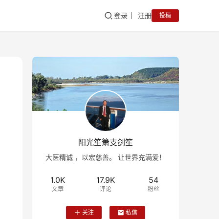
登录
注册
投稿
阳光笙箫支剑笙
大医精诚 ，以宏慈善。 让世界充满爱！
1.0K
17.9K
54
文章
评论
粉丝
关注
私信