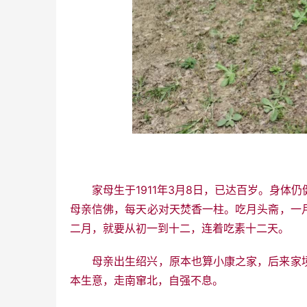
家母生于
1911
年
3
月
8
日，已达百岁。身体仍
母亲信佛，每天必对天焚香一柱。吃月头斋，一
二月，就要从初一到十二，连着吃素十二天。
母亲出生绍兴，原本也算小康之家，后来家
本生意，走南窜北，自强不息。