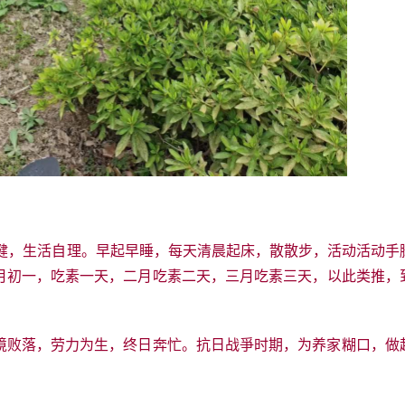
健，生活自理。早起早睡，每天清晨起床，散散步，活动活动手
月初一，吃素一天，二月吃素二天，三月吃素三天，以此类推，
境败落，劳力为生，终日奔忙。抗日战爭时期，为养家糊口，做