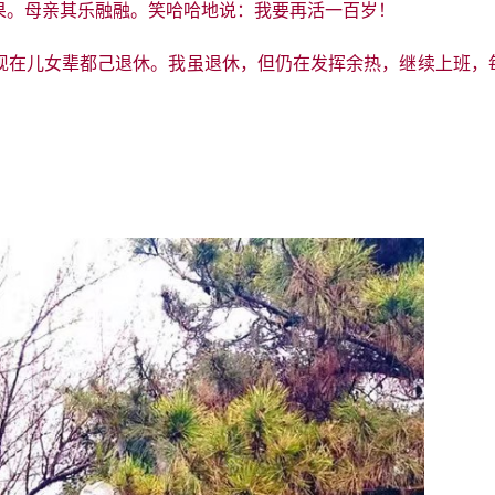
果。母亲其乐融融。笑哈哈地说：我要再活一百岁！
现在儿女辈都己退休。我虽退休，但仍在发挥余热，继续上班，