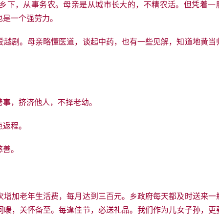
乡下，从事务农。母亲是从城市长大的，不精农活。但凭着一
也是一个强劳力。
爱越剧。母亲略懂医道，谈起中药，也有一些见解，知道地黄当
善事，挤济他人，不择老幼。
点返程。
慈善。
次增加老年生活费，每月达到三百元。乡政府每天都及时送来一
问暖，关怀备至。每逢佳节，必送礼品。我们作为儿女子孙，更