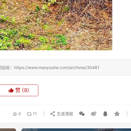
://www.maoyouhe.com/archives/30461
赞
(8)
0
11
生成海报