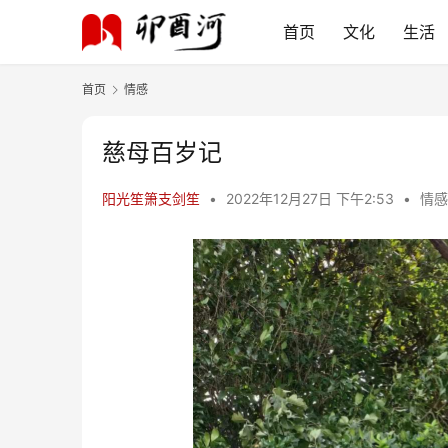
首页
文化
生活
首页
情感
慈母百岁记
阳光笙箫支剑笙
•
2022年12月27日 下午2:53
•
情感