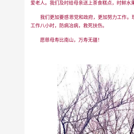
爱老人。我们及时给母亲送上茶食糕点，时鲜水
我们更加要感恩党和政府，更加努力工作。
工作八小时，防病冶病，救死扶伤。
愿慈母寿比南山，万寿无疆！