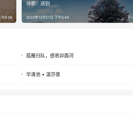
诗歌：送别
上午8:59
2022年12月27日 下午5:49
下
孤雁归队，感恩卯酉河
华清池 • 温莎堡