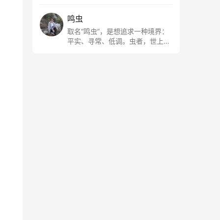
鸣虫
取名“鸣虫”，是想追求一种境界：
平实、寻常、低调。虫者，世上最
最平常的小生物也；虫鸣这种声
音，不尖利，不张扬，浅吟低唱，
是一种天籁。