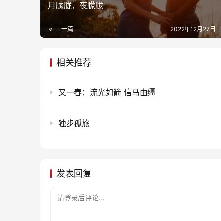
月朦胧，夜朦胧
上一篇
2022年12月27日 
相关推荐
又一春：流光如箭 信马由缰
独步孤旅
发表回复
请登录后评论...