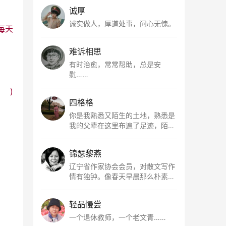
诚厚
诚实做人，厚道处事，问心无愧。
每天
难诉相思
有时治愈，常常帮助，总是安
慰……
)
四格格
你是我熟悉又陌生的土地，熟悉是
我的父辈在这里布遍了足迹，陌生
是因为我总在梦里遥望你。有幸，
我以这种方式走近了你，你是我的
锦瑟黎燕
根所在，我用文字慢慢认识你、慢
慢熟悉你。
辽宁省作家协会会员，对散文写作
情有独钟。像春天早晨那么朴素，
清新，是我的期许。
轻品慢尝
一个退休教师，一个老文青……