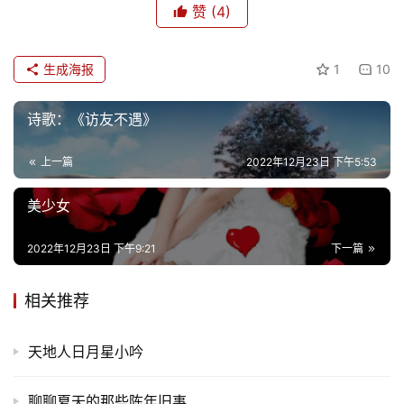
赞
(4)
首
页
生成海报
1
10
文
化
诗歌：《访友不遇》
生
上一篇
2022年12月23日 下午5:53
活
美少女
情
2022年12月23日 下午9:21
下一篇
感
相关推荐
旅
游
天地人日月星小吟
登录
注册
育
儿
聊聊夏天的那些陈年旧事