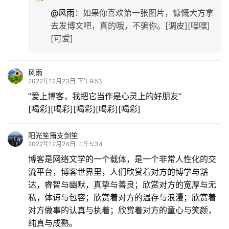
@风雨
：
如果你喜欢第一张图片，慷慨大方拿
去发博文吧，真的哦，不骗你。[调皮][嘿嘿]
[可爱]
风雨
2022年12月23日 下午9:53
”爱上博客，我把它当作是心灵上的好朋友“
[喝彩][喝彩][喝彩][喝彩][喝彩]
阳光笙箫支剑笙
2022年12月24日 上午5:34
博客是网络文学的一个载体，是一个非常人性化的交
流平台，博客世界里，人们欣赏着对方的博学与豁
达，睿智与幽默，真挚与善良；欣赏对方的宽厚与无
私，体谅与包容；欣赏着对方的温存与浪漫；欣赏着
对方做事的认真与执着；欣赏着对方的童心与笑颜，
纯真与成熟。