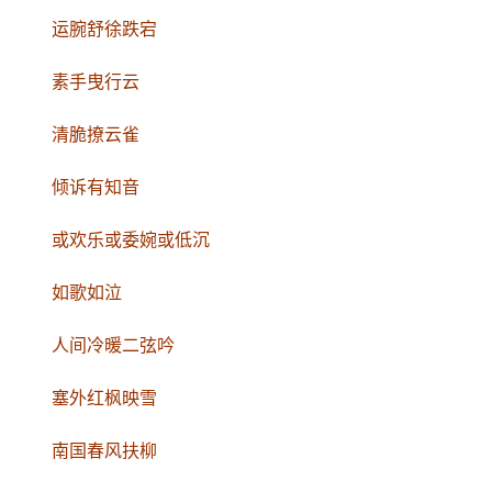
运腕舒徐跌宕
素手曳行云
清脆撩云雀
倾诉有知音
或欢乐或委婉或低沉
如歌如泣
首
页
人间冷暖二弦吟
文
塞外红枫映雪
化
南国春风扶柳
生