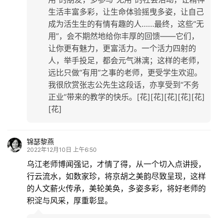
生活丰富多彩，让生命体验摇曳多姿，让自己
成为活生生的有情有趣的人……最终，这些“无
用”，会不期然地给你丰厚的回馈——它们，
让你更有魅力，更富活力。一个活力四射的
人，举手投足，都会元气淋漓；这样的老师，
远比只做“有用”之事的老师，更受学生欢迎。
我很欣赏张志公先生这段话，亦享受到“不务
正业”带来的教学的快乐。[花][花][花][花][花]
[花]
锦瑟黎燕
2022年12月10日 上午6:50
乌江老师博闻强记，才情了得，从一个切入点讲授，
行云流水，如数家珍，将京胡之美韵尽致呈现，这样
的人文薪火传承，美轮美奂，多姿多彩，将好老师的
积淀与风采，厚重彰显。