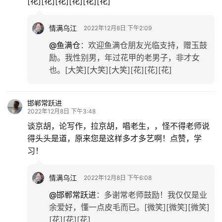
[花][花][花][花][花][花]
情满乌江
2022年12月8日 下午2:09
@鱼满仓
：
欢迎鱼满仓朋友光临支持，赠玉鼓
励。我性别男，年过花甲的老男子，非才女
也。[大笑][大笑][大笑][花][花][花]
邯郸常跃进
2022年12月8日 下午3:48
谈京胡，论写作，拉京胡，唱老生，，怪不得老师说
得头头是道，原来您是这样多才多艺啊！点赞，学
习！
情满乌江
2022年12月8日 下午6:08
@邯郸常跃进
：
多谢常老师鼓励！我仅仅是业
余爱好，懂一点皮毛而已。[微笑][微笑][微笑]
[花][花][花]