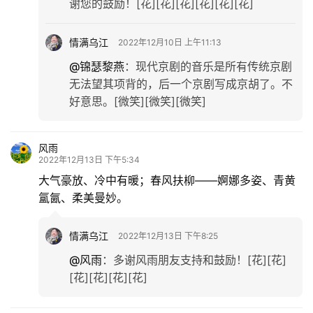
谢您的鼓励！[花][花][花][花][花][花]
情满乌江
2022年12月10日 上午11:13
@锦瑟黎燕
：
现代京剧的音乐是所有传统京剧
无法望其项背的，后一个京剧写成京胡了。不
好意思。[微笑][微笑][微笑]
风雨
2022年12月13日 下午5:34
大气豪放、冷中有暖；春风扶柳——婀娜多姿、青黄
氲氤、柔美曼妙。
情满乌江
2022年12月13日 下午8:25
@风雨
：
多谢风雨朋友支持和鼓励！[花][花]
[花][花][花][花]