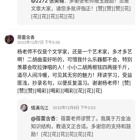
@2272 张英辅
：
多谢张老师赠玉鼓励！您是
文章大家，请您多批评指正！[赞][赞][赞][花]
[花][花][花][花][花]
蓓蕾含香
2022年12月7日 下午5:29
杨老师不仅是个文学家，还是一个艺术家，多才多艺
啊！二胡曲蛮好听的，可惜我什么乐器都不会，特别
羡慕会吹拉弹唱的人！小小二胡两根铉四两拨千斤，
道尽人间冷暖，可见其无穷的魅力！拜读学习，受益
匪浅，抄录名句，以便反复温习。谢谢杨老师！[赞]
[赞][赞][喝彩][喝彩][喝彩][花][花][花]
情满乌江
2022年12月8日 下午2:02
@蓓蕾含香
：
蓓蕾老师谬赞了。我属于万金油
知识结构，教语文正合适。多谢您的支持和鼓
励！[花][花][花][花][花][花]