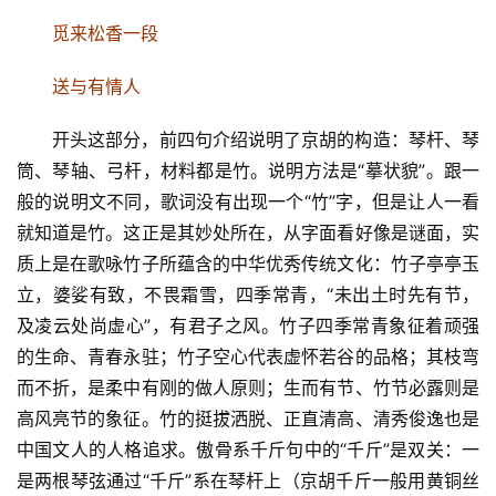
觅来松香一段
送与有情人
开头这部分，前四句介绍说明了京胡的构造：琴杆、琴
筒、琴轴、弓杆，材料都是竹。说明方法是“摹状貌”。跟一
般的说明文不同，歌词没有出现一个“竹”字，但是让人一看
就知道是竹。这正是其妙处所在，从字面看好像是谜面，实
质上是在歌咏竹子所蕴含的中华优秀传统文化：竹子亭亭玉
立，婆娑有致，不畏霜雪，四季常青，“未出土时先有节，
及凌云处尚虚心”，有君子之风。竹子四季常青象征着顽强
的生命、青春永驻；竹子空心代表虚怀若谷的品格；其枝弯
而不折，是柔中有刚的做人原则；生而有节、竹节必露则是
高风亮节的象征。竹的挺拔洒脱、正直清高、清秀俊逸也是
中国文人的人格追求。傲骨系千斤句中的“千斤”是双关：一
是两根琴弦通过“千斤”系在琴杆上（京胡千斤一般用黄铜丝