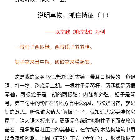
说明事物，抓住特征（丁）
——以京歌《咏京胡》为例
一根柱子两匹椽，两根缆子紧紧栓。
锯子拿来当中解，磉磴拿来横起安。
这是我的家乡乌江岸边淇滩古镇一带耳口相传的一道谜
语，打一物，谜底是二胡。一根柱子是琴杆，两匹椽是两根
琴轴，两根缆子是二胡的两根弦：内弦和外弦。锯子是琴
弓，第三句中的“解”在当地方言中念gai，与“改”同音，就是
锯的意思。听说谁家请人“
解板子
”了，就知道人家要装修房
屋了，请人锯木板来了。磉磴是传统建筑物柱子下面安放的
基石，是承受屋柱压力的奠基石，在传统砖木结构建筑中用
以负荷和防潮，上圆（石鼓）下方（六角形），形状像极了