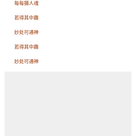
活
每每摄人魂
若得其中趣
情
感
妙处可通神
旅
若得其中趣
游
登录
注册
妙处可通神
育
儿
娱
乐
专
题