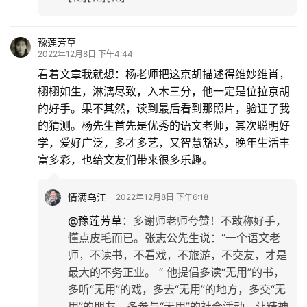
豫莲芳草
2022年12月8日 下午4:44
看着文章我就想：杨老师把这京胡描述得维妙维肖，
栩栩如生，淋漓尽致，入木三分，他一定是位拉京胡
的好手。果不其然，读到最后看到那照片，验证了我
的猜测。杨先生首先是优秀的语文老师，其次聪明好
学，爱好广泛，多才多艺，又智慧豁达，晚年生活丰
富多彩，也给文友们带来很多乐趣。
情满乌江
2022年12月8日 下午6:18
@豫莲芳草
：
多谢师老师夸赞！不敢称好手，
懂点皮毛而已。张志公先生说：“一个语文老
师，不读书，不看戏，不旅游，不交友，才是
最大的不务正业。 “ 他提倡多读“无用”的书，
多听“无用”的戏，多去“无用”的地方，多交“无
用”的朋友，多参与“无用”的社会活动，让精神