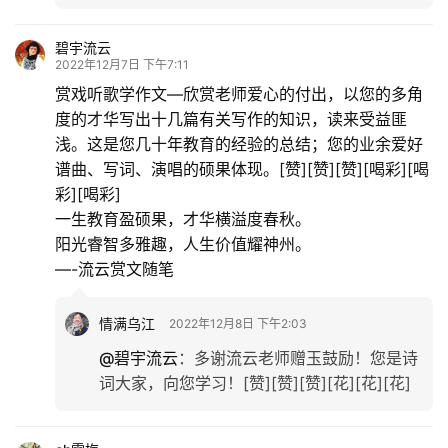
碧宇流云
2022年12月7日 下午7:11
赏戏听歌学作文—欣赏老师爱心的付出，以您的多角
度的才华写出十几篇有关写作的知识，读来受益匪
浅。这是您几十年教育的经验的总结；您的业余爱好
谱曲、写词、演唱的硕果体现。[赞][赞][赞][喝彩][喝
彩][喝彩]
一生教育盈硕果，才华横溢度春秋。
阳光睿智多雅趣，人生价值耀神州。
—-流云赏文随笔
情满乌江
2022年12月8日 下午2:03
@碧宇流云
：
多谢流云老师赠玉鼓励！您是诗
词大家，向您学习！[赞][赞][赞][花][花][花]