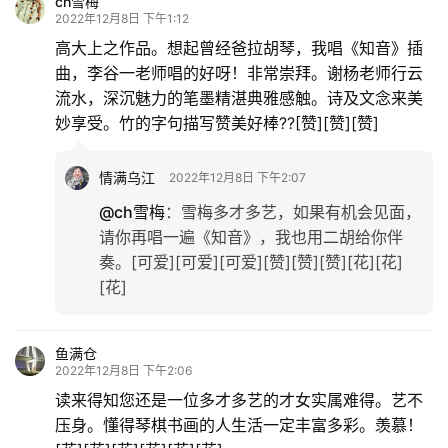
ch雪梅
2022年12月8日 下午1:12
高大上之作品。想起曾经爸拉胡琴，我唱《知音》插
曲，李谷一老师唱的好呀！非常崇拜。谢杨老师行云
流水，深沉魅力的笔墨精湛典雅感触。诗及文念来美
妙享受。竹的字句描写赞美好棒??[赞][赞][赞]
情满乌江
2022年12月8日 下午2:07
@ch雪梅
：
雪梅多才多艺，如果有机会见面，
请你再唱一遍《知音》，我也用二胡给你伴
奏。[可爱][可爱][可爱][赞][赞][赞][花][花]
[花]
鱼满仓
2022年12月8日 下午2:06
读来得知您还是一位多才多艺的才女实属难得。艺不
压身。懂得琴棋书画的人生活一定丰富多彩。羡慕！