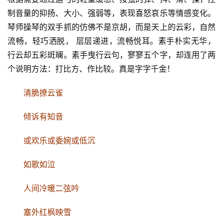
制音量的抑扬、大小、强弱等，表现喜怒哀乐等情感变化。
琴师操琴的双手抓的仿佛不是京胡，而是天上的云彩，自然
流畅，轻巧洒脱， 层层递进，流畅悦耳。素手朴实无华，
行云却五彩斑斓。素手曳行云句，寥寥五个字，却连用了两
个说明方法：打比方、作比较。真是字字千金！
清脆撩云雀
倾诉有知音
或欢乐或委婉或低沉
如歌如泣
人间冷暖二弦吟
塞外红枫映雪