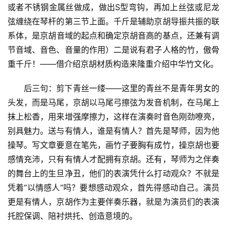
或者不锈钢金属丝做成，做出S型弯钩，再加上丝弦或尼龙
弦缠绕在琴杆的第三节上面。
千斤是辅助京胡导振共振的联
系体，
是京
胡音域的起点和确定京胡音高的基点，还兼有调
节音域、音色、音量的作用）二是说有君子人格的竹，傲骨
重千斤！——借介绍京胡材质构造来隆重介绍中华竹文化。
后三句：剪下青丝一缕——这里的青丝不是青年男女的
头发，而是马尾，京胡以马尾弓擦弦为发音机制，在马尾上
抹上松香，用来增强摩擦力，这样在
演奏时音色刚劲嘹亮，
别具魅力。送与有情人，谁是有情人？首先是琴师，因为他
操琴。写文章要意在笔先，画竹子要胸有成竹，操京胡也要
感情充沛，只有有情人才配拥有京胡。还有，琴师为之伴奏
的舞台上的生旦净丑，他们的表演凭什么打动观众？不就是
凭着“以情感人”吗？要想感动观众，首先得感动自己。演员
更是有情人，京胡作为主要伴奏乐器，就是为演员们的表演
托腔保调、陪衬烘托、创造意境的。