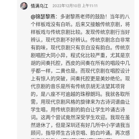
情满乌江
2022年12月10日 上午11:11
@锦瑟黎燕
：
多谢黎燕老师的鼓励！当年的八
个样板戏没有白听。后来又接触传统京剧，将
样板戏与传统京剧比较。发现传统京剧行当好
辨认，现代京剧不好辨认。传统京剧念白非常
有韵味，现代京剧只有京白没有韵白。传统京
剧唱腔大同小异，程式化比较严重，尤其是京
胡的间奏托腔，西皮的间奏在所有的唱段中几
乎都一样，二黄也是。而现代京剧在唱腔设计
上有惊人的突破，间奏托腔更是美妙绝伦。现
代京剧的音乐是所有传统京胡无法望其项背
的，是八座不可逾越的珠穆朗玛。我就各取所
需，用现代京剧风格的旋律来为古诗词谱曲让
学生唱，用传统京剧的韵白让学生吟诵古诗
词。这两个尝试竟然深受学生欢迎。我现在虽
然退休了，但是深圳还有好几所中小学请我当
顾问，指导师生古诗京唱、韵白吟诵。再次感