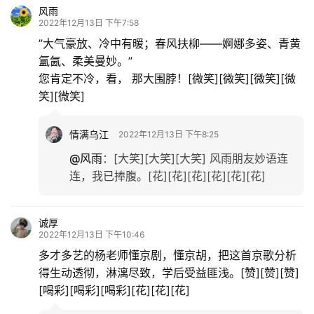
风雨
2022年12月13日 下午7:58
”大气豪放、冷中有暖；春风扶柳——婀娜多姿、青黄
氲氤、柔美曼妙。”
您肯定不冷，看， 那大围脖！[微笑][微笑][微笑][微
笑][微笑]
情满乌江
2022年12月13日 下午8:25
@风雨
：
[大笑][大笑][大笑] 风雨朋友妙语连
连，我已捧腹。[花][花][花][花][花][花]
诚厚
2022年12月13日 下午10:46
多才多艺的杨老师懂京剧，懂京胡，把这首京歌分析
得生动透彻，淋漓尽致，学后受益匪浅。[赞][赞][赞]
[喝彩][喝彩][喝彩][花][花][花]