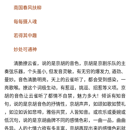
南国春风扶柳
每每摄人魂
若得其中趣
妙处可通神
清脆撩云雀，说的是京胡的音色，京胡
是京剧乐队的主
奏弦乐器，
个头虽小, 但
发音灵敏，
有无穷的爆发力, 遒劲、
曼妙。
音色清脆明亮，天上的云雀听了，都会受到感染，一
亮歌喉。撩这个词极生动，有惹逗，挑逗、招惹等义项。京
胡的音色让云雀听了都情不自禁，魅力多大！
倾诉有知音
句，说的是京胡音色的抒情性，京胡声声，如颂如歌如赞礼 
，如泣如诉如悲啼，雅俗共赏，人皆知音。或欢乐或委婉或
低沉句，说的是京胡曲牌不同的感情色彩，一曲一品，曲曲
各异。人的七情六欲有多丰富，京胡再现出来的感情色彩就