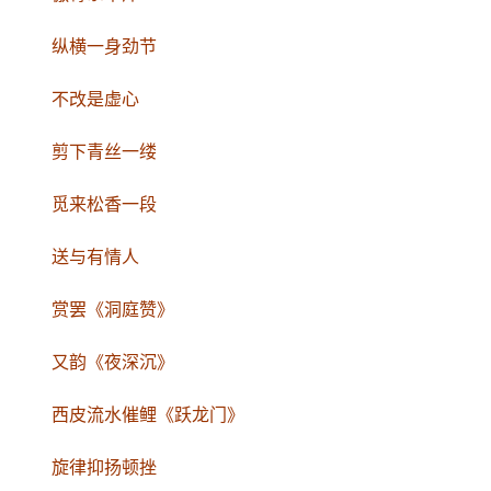
纵横一身劲节
不改是虚心
剪下青丝一缕
觅来松香一段
送与有情人
赏罢《洞庭赞》
又韵《夜深沉》
西皮流水催鲤《跃龙门》
旋律抑扬顿挫