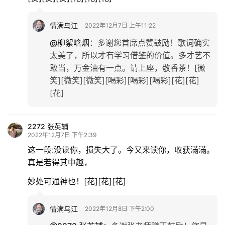
情满乌江
2022年12月7日 上午11:22
@柳絮晗烟
：
多谢您首席点赞鼓励！歌词确实
太美了，所以才有学习借鉴的价值。多才艺不
敢当，万金油有一点。请上座，敬香茶！[微
笑][微笑][微笑][喝彩][喝彩][喝彩][花][花]
[花]
2272 张英辅
2022年12月7日 下午2:39
这一段:没读你，损失大了。今又来读你，收获滿滿。
真是若得其中趣，
妙处可通神也！[花][花][花]
情满乌江
2022年12月8日 下午2:00