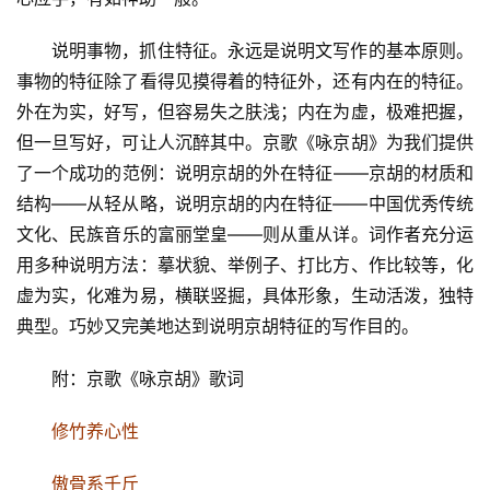
说明事物，抓住特征。永远是说明文写作的基本原则。
事物的特征除了看得见摸得着的特征外，还有内在的特征。
外在为实，好写，但容易失之肤浅；内在为虚，极难把握，
但一旦写好，可让人沉醉其中。京歌《咏京胡》
为我们提供
了一个成功的范例：说明京胡的
外在
特征——京胡的材质和
结构——从轻从略，说明京胡的内在特征——
中国优秀传统
文化、民族音乐的富丽堂皇——
则从重从详。
词作者充分运
用多种说明方法：摹状貌、举例子、打比方、作比较等，化
虚为实，化难为易，横联竖掘，具体形象，生动活泼，
独特
典型。巧妙又完美地达到说明京胡特征的写作目的。
附：京歌《咏京胡》歌词
修竹养心性
傲骨系千斤