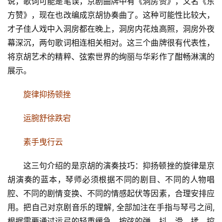
说，歌词可能是笔误，京剧曲牌中有《洞房赞》，又名《东
方赞》，现在也改编成京胡协奏曲了。这种可能性比较大，
才子佳人戏中入洞房都在晚上，洞房内花烛高照，洞房外夜
幕深沉，两句歌词相连相关相对。这三个曲牌很有代表性，
将京胡艺术的精粹、弦索世界的绚丽与华彩作了酣畅淋漓的
展示。
旋律抑扬顿挫
运腕舒徐跌宕
素手曳行云
这三句介绍的是京胡的演奏技巧：抑扬顿挫的旋律是京
胡演奏的蓝本，琴师必须根据不同的剧目、不同的人物唱
腔、不同的剧情变换、不同的情感起伏等因素，合理安排应
用。把自己对京剧音乐的理解, 全部加注在手指与琴弓之间, 
根据需要通过运弓的轻重缓急、按弦的弹、抖、滑、揉，控