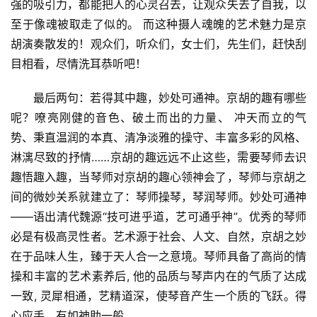
强的吸引力，
都能
把人的心灵召去，让观众失去了自我，以
至于像魂被取走了似的。 而这种摄人魂魄的艺术魅力是京
胡演奏散发的！观众们，听众们，女士们，先生们，赶快刮
目相看，尽情洗耳恭听吧！
最后两句：若得其中趣，妙处可通神。京胡的趣有哪些
呢？嘹亮刚健的音色、破土而出的力量、 冲天而立的气
势、秉直温润的
本真
、
清净淡雅的操守、丰富多彩的风格、
淋漓尽致的抒情……京胡的趣远远不止这些，需要琴师去识
趣悟趣入趣，当琴师对京胡的趣心领神会了，琴师与京胡之
间的微妙关系就建立了：琴师操琴，琴润琴师。妙处可通神
——语出清代魏源“技可进乎道，艺可通乎神”。优秀的琴师
必是有极高灵性者。艺术源于社会、人文、自然，京胡之妙
在于品味人生，臻于天人合一之意境。
琴师具备了高尚的情
操和丰富的艺术素养后, 他的品质与琴声内在的气质了达成
一致, 
灵犀相通，艺精道深，
使琴音产生一个质的飞跃。
得
心应手，有如神助一般。