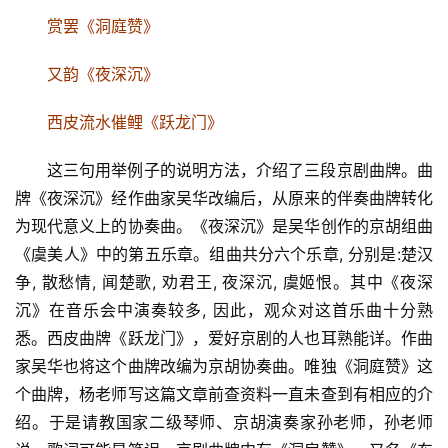
赏罢《洞庭赞》
又韵《夜深沉》
西皮流水催鲤《跃龙门》
这三句用举例子的说明方法，介绍了三段京剧曲牌。
曲
牌
《夜深沉》经
作曲家吴华
改编后，从原来的伴奏曲牌转化
为现代意义上的协奏曲。
《夜深沉》是吴华创作的京胡组曲
《虞美人》中的第五乐章。组曲共分六个乐章, 分别是:楚汉
争, 散愁情, 闻楚歌, 劝君王, 夜深沉, 虞姬恨。其中《夜深
沉》在音乐会中演奏较多, 因此，观众对这首乐曲十分熟
悉。西皮曲牌《跃龙门》，爱好京剧的人也耳熟能详。作曲
家吴华也将这个曲牌改编为京胡协奏曲。唯独《洞庭赞》这
个曲牌，杨老师写这篇文章前查资料一直未查到有相应的介
绍。于是请教国家二级琴师、京胡演奏家孙老师，孙老师