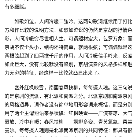
有多细腻。
如歌如泣，人间冷暖二弦吟。这两句歌词继续用了打比
方和作比较的说明方法：如歌如泣说的仍然是京胡的抒情色
彩，人间冷暖穷尽世相人生，可谓题材宏大，包罗万象；而
京胡不仅个头小，结构还特简单，就两根弦；可偏偏就是这
两根弦起到了四两拨千斤的作用，人间冷暖信手吟来，反差
如此巨大，没有比较就没有鉴别，京胡演奏的风格多样和魅
力无穷的特征，经这样一比较就凸显出来了。
塞外红枫映雪，南国春风扶柳，每每摄人魂。这三句说
的是京剧的流派，有北派和南派之分。北派京剧和南派京剧
的风格迥异，词作者没有简单地用形容词来概括，而是分别
用了两个主谓短语来摹状貌：红枫映雪——广漠苍凉、大气
豪放、冷中有暖；春风扶柳——婀娜多姿、
青黄
氲氤、柔美
曼妙。每每摄人魂则是北派南派京剧的共同特征：
都具有很