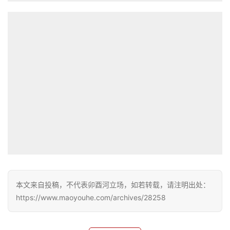
首
页
文
化
生
活
情
感
本文来自投稿，不代表卯酉河立场，如若转载，请注明出处：
旅
https://www.maoyouhe.com/archives/28258
游
登录
注册
育