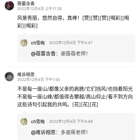
蓓蕾含香
2022年12月4日 上午11:28
风景秀丽，悠然自得，真棒！[赞][赞][赞][喝彩][喝
彩][喝彩]
ch雪梅
2022年12月4日 下午4:47
@蓓蕾含香
：
谢蓓蓓老师！
难诉相思
2022年12月4日 下午1:50
不是每一座山/都像父亲的肩膀/它们挡风/也挡着阳光
不是每一座山峰/都值得去攀越/高山仰止/看不到方向
这些诗句引起我的共鸣。[花][花][花]
ch雪梅
2022年12月4日 下午4:48
@难诉相思
：
多谢蒋老师！