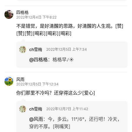
四格格
2022年12月4日 下午8:22
不是错觉，是好清醒的思路，好清醒的人生观。[赞]
[赞][赞][喝彩][喝彩][喝彩]
ch雪梅
2022年12月5日 上午7:34
@四格格
：
格格早ﾉ☀
风雨
2022年12月5日 下午12:34
你们那里不冷吗？还穿得这么少[爱心]
ch雪梅
2022年12月7日 上午11:42
@风雨
：
今，多云。11°/6°，还行吧！冷天，
穿的不厚。[咧嘴笑]