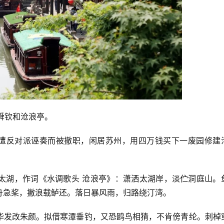
苏舜钦和沧浪亭。
，遭反对派诬奏而被撤职，闲居苏州，用四万钱买下一废园修建
太湖，作词《水调歌头 沧浪亭》：潇洒太湖岸，淡伫洞庭山。
舟急桨，撇浪载鲈还。落日暴风雨，归路绕汀湾。
华发改朱颜。拟借寒潭垂钓，又恐鸥鸟相猜，不肯傍青纶。刺棹