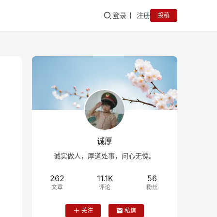
登录
注册
投稿
诚厚
诚实做人，厚道处事，问心无愧。
262
11.1K
56
文章
评论
粉丝
关注
私信