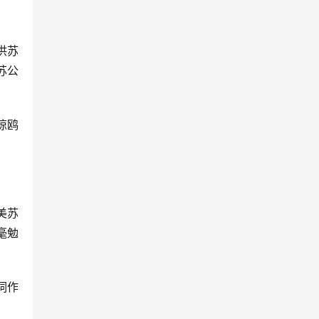
供苏
苏公
惊鸥
美苏
毫勉
词作