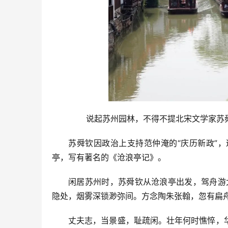
       说起苏州园林，不得不提北宋文学家
苏舜钦因政治上支持范仲淹的“庆历新政”
亭，写有著名的《沧浪亭记》。
闲居苏州时，苏舜钦从沧浪亭出发，驾舟游
隐处，烟雾深锁渺弥间。方念陶朱张翰，忽有扁
丈夫志，当景盛，耻疏闲。壮年何时憔悴，