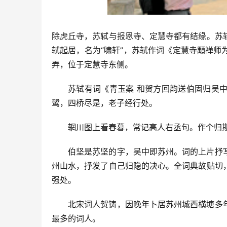
除虎丘寺，苏轼与报恩寺、定慧寺都有结缘。苏
轼起居，名为“啸轩”，苏轼作词《定慧寺顒禅
弄，位于定慧寺东侧。
苏轼有词《青玉案 和贺方回韵送伯固归吴
鹭，四桥尽是，老子经行处。
辋川图上看春暮，常记高人右丞句。作个归
伯坚是苏坚的字，吴中即苏州。词的上片抒
州山水，抒发了自己归隐的决心。全词典故贴切
强处。
北宋词人贺铸，因晚年卜居苏州城西横塘多
最多的词人。