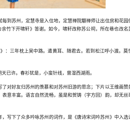
轼每到苏州，定慧寺是入住地，定慧禅院顒禅师让出住房和花园
师为余竹下开啸轩》答谢。如今，啸轩改称苏公祠，所在巷也改名
中》：三年枕上吴中路。遣黄耳、随君去。若到松江呼小渡。莫
期天已许。春衫犹是，小蛮针线，曾湿西湖雨。
写了对好友归苏州的羡慕和对苏州旧游的思念；下片以王维画赞
，表意丰富。语言自然流畅，虽是和贺铸（字方回）韵，却无丝
年，写下了众多吟咏苏州的词作，是《唐诗宋词吟苏州》中入选