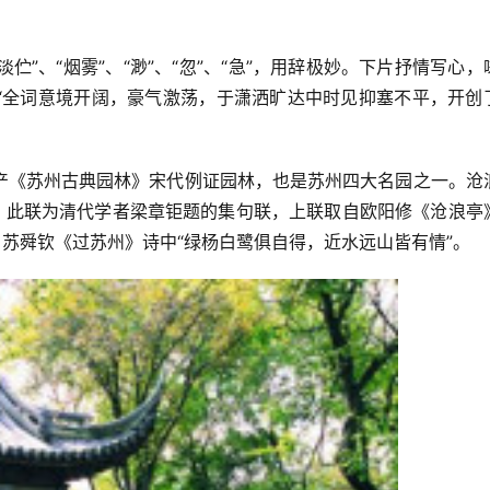
伫”、“烟雾”、“渺”、“忽”、“急”，用辞极妙。下片抒情写心，
“全词意境开阔，豪气激荡，于潇洒旷达中时见抑塞不平，开创
产《苏州古典园林》宋代例证园林，也是苏州四大名园之一。沧
”。此联为清代学者梁章钜题的集句联，上联取自欧阳修《沧浪亭
自苏舜钦《过苏州》诗中“绿杨白鹭俱自得，近水远山皆有情”。