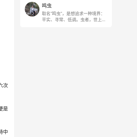
鸣虫
取名“鸣虫”，是想追求一种境界：
平实、寻常、低调。虫者，世上最
最平常的小生物也；虫鸣这种声
音，不尖利，不张扬，浅吟低唱，
是一种天籁。
六次
便是
诗中