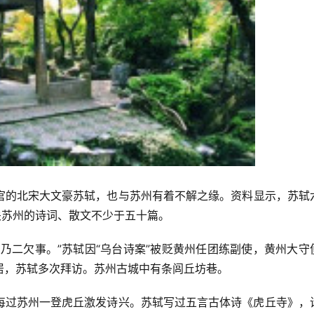
官的北宋大文豪苏轼，也与苏州有着不解之缘。资料显示，苏轼
关苏州的诗词、散文不少于五十篇。
乃二欠事。”苏轼因“乌台诗案”被贬黄州任团练副使，黄州大守
居，苏轼多次拜访。苏州古城中有条闾丘坊巷。
每过苏州一登虎丘激发诗兴。苏轼写过五言古体诗《虎丘寺》，