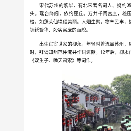
宋代苏州的繁华，有北宋著名词人、婉约派
头。瑶台绛阙，依约蓬丘。万井千闾富庶，雄压
楼，如蓬莱仙境般美丽。人烟生聚，物阜民丰，
锦绣繁华、殷实富庶的面貌。
出生官宦世家的柳永，年轻时曾流寓苏州，
时，拜谒知州范仲淹并作词进献。12年后，柳
《双生子．晚天萧索》等词作。