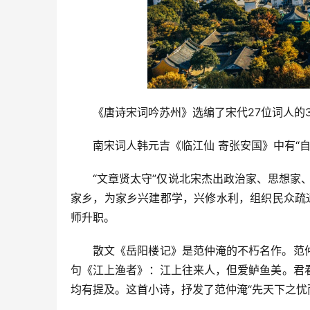
《唐诗宋词吟苏州》选编了宋代27位词人的
南宋词人韩元吉《临江仙 寄张安国》中有“
“文章贤太守”仅说北宋杰出政治家、思想家
家乡，为家乡兴建郡学，兴修水利，组织民众疏
师升职。
散文《岳阳楼记》是范仲淹的不朽名作。范
句《江上渔者》：江上往来人，但爱鲈鱼美。君
均有提及。这首小诗，抒发了范仲淹“先天下之忧