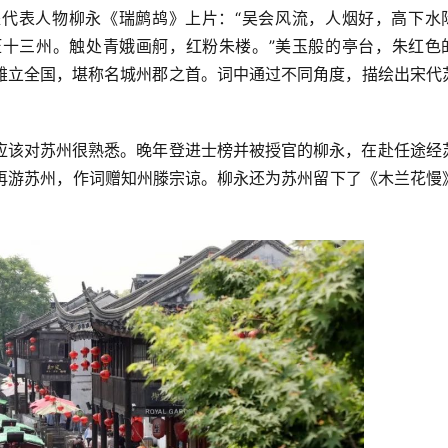
代表人物柳永《瑞鹧鸪》上片：“吴会风流，人烟好，高下水
十三州。触处青娥画舸，红粉朱楼。”美玉般的亭台，朱红色
雄立全国，堪称名城州郡之首。词中通过不同角度，描绘出宋代
应该对苏州很熟悉。晚年登进士榜并被授官的柳永，在赴任途经
永再游苏州，作词赠知州滕宗谅。柳永还为苏州留下了《木兰花慢