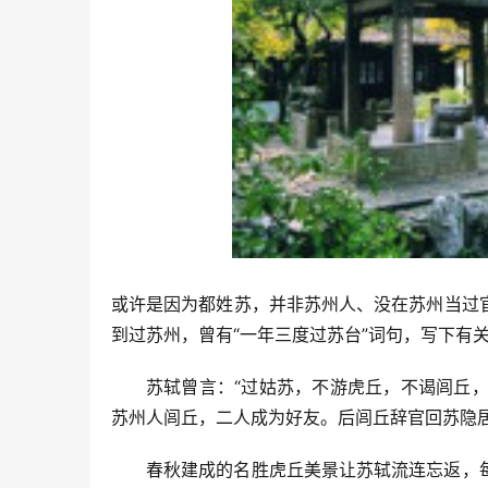
或许是因为都姓苏，并非苏州人、没在苏州当过
到过苏州，曾有“一年三度过苏台”词句，写下有
苏轼曾言：“过姑苏，不游虎丘，不谒闾丘，
苏州人闾丘，二人成为好友。后闾丘辞官回苏隐
春秋建成的名胜虎丘美景让苏轼流连忘返，