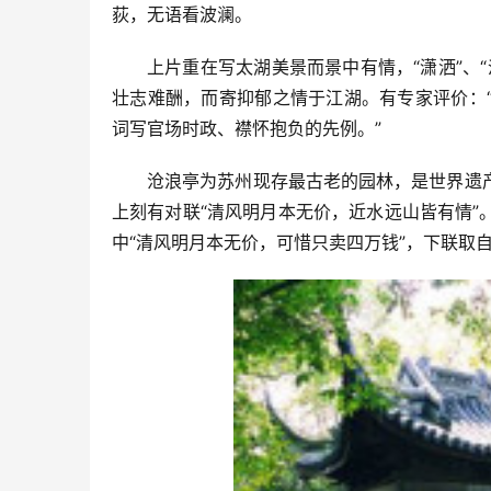
荻，无语看波澜。
上片重在写太湖美景而景中有情，“潇洒”、“淡
壮志难酬，而寄抑郁之情于江湖。有专家评价：
词写官场时政、襟怀抱负的先例。”
沧浪亭为苏州现存最古老的园林，是世界遗
上刻有对联“清风明月本无价，近水远山皆有情
中“清风明月本无价，可惜只卖四万钱”，下联取