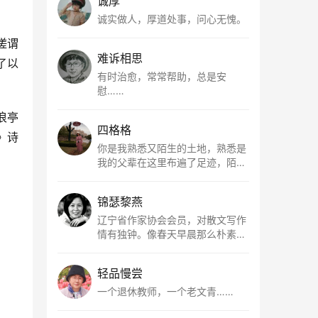
诚厚
诚实做人，厚道处事，问心无愧。
嗟谓
难诉相思
了以
有时治愈，常常帮助，总是安
慰……
浪亭
四格格
》诗
你是我熟悉又陌生的土地，熟悉是
我的父辈在这里布遍了足迹，陌生
是因为我总在梦里遥望你。有幸，
我以这种方式走近了你，你是我的
锦瑟黎燕
根所在，我用文字慢慢认识你、慢
慢熟悉你。
辽宁省作家协会会员，对散文写作
情有独钟。像春天早晨那么朴素，
清新，是我的期许。
轻品慢尝
一个退休教师，一个老文青……