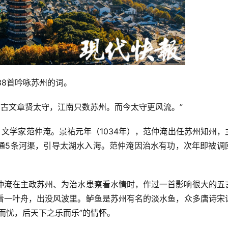
38首吟咏苏州的词。
自古文章贤太守，江南只数苏州。而今太守更风流。”
、文学家范仲淹。景祐元年（1034年），范仲淹出任苏州知州，
通5条河渠，引导太湖水入海。范仲淹因治水有功，次年即被调
仲淹在主政苏州、为治水患察看水情时，作过一首影响很大的五
看一叶舟，出没风波里。鲈鱼是苏州有名的淡水鱼，众多唐诗宋
而忧，后天下之乐而乐”的情怀。