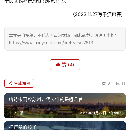
子能让我尽快拥有明媚的春色。
旅
游
（2022.11.27写于流眄斋）
登录
注册
育
儿
本文来自投稿，不代表卯酉河立场，如若转载，请注明出处：
https://www.maoyouhe.com/archives/27613
娱
乐
赞
(4)
专
题
生成海报
0
11
更
唐诗宋词吟苏州，代表性的是哪几首
多
上一篇
2022年11月27日 上午9:07
打灯笼的孩子