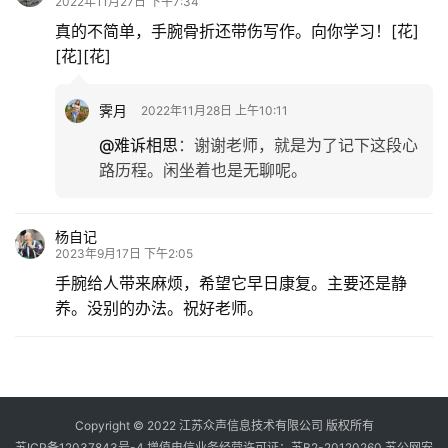
2022年11月27日 下午7:34
真的不简单，手腕骨折还带伤写作。向你学习！[花]
[花][花]
霁月
2022年11月28日 上午10:11
@难诉相思
：
谢谢老师，就是为了记下这段心
路历程。闲坐着也是无聊呢。
杨自记
2023年9月17日 下午2:05
手腕给人带来麻烦，希望它早日康复。主要还是静
养。没别的办法。祝好老师。
Copyright © 2022 江苏众声信息技术有限公司 版权所有
苏ICP备12037843号-4
增值电信业务经营许可证：苏B2-20120260
苏公网安