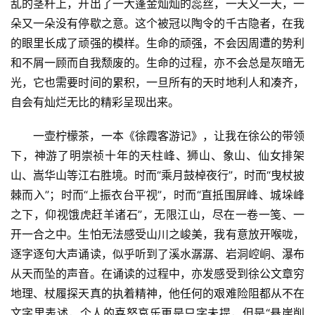
乱的茎杆上，开出了一大蓬金灿灿的蕊丝，一天又一天，一
朵又一朵没有停歇之意。这个被冠以陶令的千古隐者，在我
的眼里长成了顽强的模样。生命的顽强，不会因周遭的势利
和不屑一顾而自我颓废的。生命的过程，亦不会总是灰暗无
光，它也需要时间的累积，一旦所有的天时地利人和凑齐，
自会有灿烂无比的精彩呈现出来。
一壶柠檬茶，一本《徐霞客游记》，让我在徐公的带领
下，神游了明崇祯十年的天柱峰、狮山、象山、仙女排架
山、嵩华山等江右胜境。时而“乘月鼓棹夜行”，时而“曳杖披
棘而入”；时而“上振衣台平视”，时而“直抵围屏峰、城垛峰
之下，仰视饿虎赶羊诸石”，无限江山，尽在一卷一笺、一
开一合之中。生怕无法感受山川之峻美，我有意放开喉咙，
逐字逐句大声诵读，似乎听到了溪水潺潺、岩洞崆峒、瀑布
从天而坠的声音。在诵读的过程中，亦发感受到徐公文章穷
地理、杖履探天真的执着精神，他任何的艰难险阻都从不在
文字里表述，个人的喜怒哀乐更是只字未提，但是“悬崖削