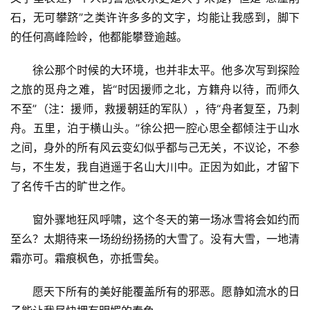
石，无可攀跻”之类许许多多的文字，均能让我感到，脚下
的任何高峰险岭，他都能攀登逾越。
徐公那个时候的大环境，也并非太平。他多次写到探险
之旅的觅舟之难，皆“时因援师之北，方籍舟以待，而师久
首
不至”（注：援师，救援朝廷的军队），待“舟者复至，乃刺
页
舟。五里，泊于横山头。”徐公把一腔心思全都倾注于山水
之间，身外的所有风云变幻似乎都与己无关，不议论，不参
文
与，不生发，我自逍遥于名山大川中。正因为如此，才留下
化
了名传千古的旷世之作。
生
窗外骤地狂风呼啸，这个冬天的第一场冰雪将会如约而
活
至么？太期待来一场纷纷扬扬的大雪了。没有大雪，一地清
霜亦可。霜痕枫色，亦抵雪矣。
情
感
愿天下所有的美好能覆盖所有的邪恶。愿静如流水的日