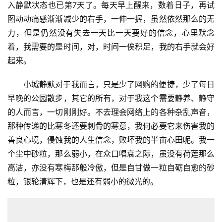
入静默状态也已第7天了。每天早上醒来，数着日子，再试
图动动痛感渐渐减少的右手，一伸一握，虽然依然那么的无
力，但是仍然没有失去一天比一天要好的信念，心里默念
着，我需要的是时间，对，时间一俟积足，我的右手就会好
起来。
小城静默对于我而言，只是少了网购的便捷，少了每日
早晚的公园散步，其它的所有，对于我这个需要静养、静守
的人而言，一切刚刚好。不去理会网络上的各种杂乱声音，
那种传递的比寒冬还要刺骨的寒意，我何必要它来伤害我的
善良心境，侵蚀我的人生信念，败坏我的半亩心田呢。我一
个尘中砂粒，那么弱小，在众口唱衰之际，虽没有荷莲那么
高洁，亦没有寒梅那般冷傲，但是自甘做一粒自砺自愈的砂
粒，银轮清辉下，也是还有弱小的微光的。