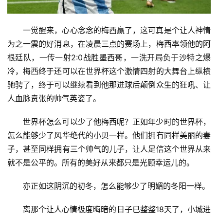
一觉醒来，心心念念的梅西赢了，这可真是个让人神情
为之一震的好消息，在凌晨三点的赛场上，梅西率领他的阿
根廷队，一传一射2:0战胜墨西哥，一洗开局负于沙特之爆
冷，梅西终于还可以在世界杯这个激情四射的大舞台上纵横
驰骋了，终于可以继续看到他那进球后颠倒众生的狂吼、让
人血脉贲张的帅气英姿了。
世界杯怎么可以少了他梅西呢？正如年少时的世界杯，
怎么能够少了风华绝代的小贝一样。他们拥有同样美丽的妻
子，甚至同样拥有三个帅气的儿子，让人足信这个世界从来
就不是公平的。所有的美好从来都只是光顾幸运儿的。
亦正如这阴沉的初冬，怎么能够少了明媚的冬阳一样。
离那个让人心情极度晦暗的日子已整整18天了，小城进