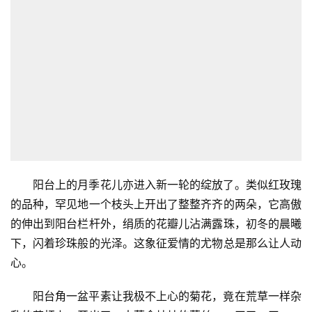
阳台上的月季花儿亦进入新一轮的绽放了。类似红玫瑰
的品种，罕见地一个枝头上开出了整整齐齐的两朵，它高傲
的伸出到阳台栏杆外，绢质的花瓣儿沾满露珠，初冬的晨曦
下，闪着珍珠般的光泽。这象征爱情的尤物总是那么让人动
心。
阳台角一盆平素让我极不上心的菊花，竟在荒草一样杂