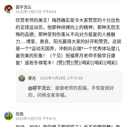
碧宇流云
2022年11月27日 下午6:09
欣赏老师的美文！梅西确实是令大家赞赏的十分出色
的足球运动员，他那种拼搏向上的精神；那种无怨无
悔的品德；那种受到伤害从不向对方报复的人格魅
力…..博爱、善良、阳光赢得大家的好评和赞赏。这就
是一个*运动无国界，冲刺向云端*一个优秀体坛健儿
最完美的形象！（个见）祝福霁月老师手腕早日康
复！遥祝冬祺笔丰！[赞][赞][赞][喝彩][喝彩][喝彩]
霁月
2022年11月28日 上午10:08
@碧宇流云
：
谢谢老师的祝福，手恢复挺好
的，问候全家幸福。
风雨
2022年11月27日 下午6:13
加油，加油！我的嗓子都喊哑了！无不欢腾鼓舞！激