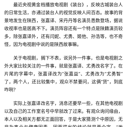
最近央视黄金档播放电视剧《装台》，反映古城装台人
的日常生活，亦通过装台人的视觉反映人间百态。故事的背
景地发生在陕西，张嘉译、宋丹丹等名演员悉数登场，据说
收视率也是居高不下。演员阵容还有一个特点是陕籍演员较
多，除张嘉译外，还有闫妮、尤勇、姬他、孙浩等，也不奇
怪，因为电视剧中说的是陕西故事嘛。
关于电视剧，搁下不表，说另外一件事，也是电视剧之
外大家比较关注的一件事，就是张嘉译、尤勇改名字了。在
片尾的字幕中，张嘉译改为“张嘉益”、尤勇改为“尤勇智”
了，两个人，还比较集中，观众不禁要问，这俩“货”，到底
咋咧？
实际上张嘉译改名字，消息还要早一些，在其他电视剧
以及自己的工作室名号中早就改了过来。有观众询问缘由，
本人以及相关方都无正面回答，于是大家猜测个中原因，无