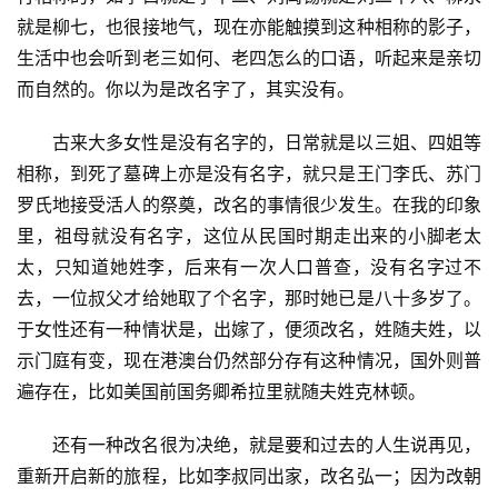
就是柳七，也很接地气，现在亦能触摸到这种相称的影子，
生活中也会听到老三如何、老四怎么的口语，听起来是亲切
而自然的。你以为是改名字了，其实没有。
古来大多女性是没有名字的，日常就是以三姐、四姐等
相称，到死了墓碑上亦是没有名字，就只是王门李氏、苏门
罗氏地接受活人的祭奠，改名的事情很少发生。在我的印象
首
里，祖母就没有名字，这位从民国时期走出来的小脚老太
页
太，只知道她姓李，后来有一次人口普查，没有名字过不
去，一位叔父才给她取了个名字，那时她已是八十多岁了。
文
于女性还有一种情状是，出嫁了，便须改名，姓随夫姓，以
化
示门庭有变，现在港澳台仍然部分存有这种情况，国外则普
遍存在，比如美国前国务卿希拉里就随夫姓克林顿。
生
活
还有一种改名很为决绝，就是要和过去的人生说再见，
重新开启新的旅程，比如李叔同出家，改名弘一；因为改朝
情