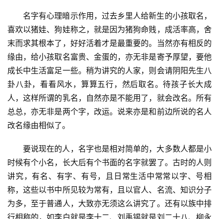
名字有心理暗示作用，过去乡里人给新生的小孩取名，
喜欢以猪娃、狗娃称之，就是因为猪狗命贱，成活率高，舍
末而求其根本了，好好活着才是最重要的。当然亦有相反的
缘由，给小孩取名富贵、金蛋的，亦无非是寄予厚望，要他
成长中生活富足一些。稍为讲究的人家，则会请阴阳先生八
卦八卦，看看风水，算算五行，然后取名。待孩子长大成
人，这样所谓的乳名，自然亦是不能用了，就会改名。所有
总总，亦无非是两个字，改运。说来亦是和前边所说的名人
改名缘由相似了。
要说现在的人，名字也是相对简单的，大多数人都是小
时候有个小名，长大后有个书面的名字就罢了。古时的人则
讲究，有名、有字、有号，且日常生活中常常以字、号相
称，这些以书中所见较为常有，且以官人、名流、知识分子
为多，至于普通人，大致亦无须这么讲究了。还有以族中排
行相称的，如李白就是李十二、刘禹锡就是刘二十八、柳永