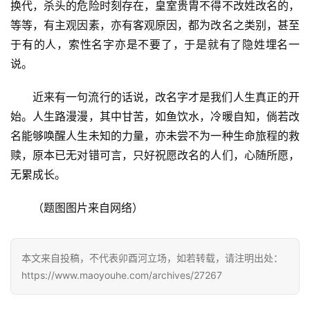
换代，杀头的危险时刻存在，皇室贵胄不得不改姓改名的，
感
等等，有主观因素，亦有客观原因，都为改名之类别，甚至
于有的人，索性名字亦是不要了，于是就有了隐姓埋名一
旅
说。
游
登录
注册
近来有一句流行的话说，改名字才是我们人生真正的开
育
始。人生路漫漫，其中甘苦，如鱼饮水，冷暖自知，倘若改
儿
名能够唤醒人生未知的力量，亦未尝不为一种生命旅程的救
赎，原本已无对错可言，只好祝愿改名的人们，心随所愿，
娱
无累成长。
乐
（题图图片来自网络）
专
题
本文来自投稿，不代表卯酉河立场，如若转载，请注明出处：
更
https://www.maoyouhe.com/archives/27267
多