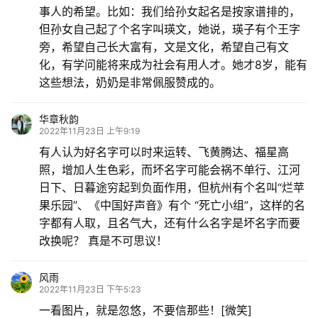
事人的希望。比如：我们给孙女起名是按家谱排的，
但孙女自己起了个名字叫瑛文，她说，瑛子有个王字
旁，希望自己长大富有，文是文化，希望自己有文
化，有学问能将来成为社会有用人才。她才8岁，能有
这些想法，奶奶是非常佩服赞成的。
华章秋韵
2022年11月23日 上午9:19
有人认为好名字可以时来运转、飞黄腾达、福星高
照，增加人生色彩，而坏名字可能会祸不单行、江河
日下、日暮途穷起到负面作用，但杭州有个名叫“烂苹
果乐园”、《中国好声音》有个 “死亡小组”，这样的名
字都有人取，且名气大，还有什么名字是坏名字而要
改换呢？ 真是不可思议！
风雨
2022年11月23日 下午5:23
一看图片，就是忽悠，不要信那些！[微笑]