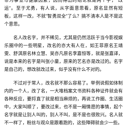
非为事业与健康因素，因而得出的结论就是两个字，“改
运”。至于尤勇，有人说，从字面意思看，原名显然有短
板，这样一改，不就“智勇双全”了么？搞不清本人是不是这
个意思。
名人改名字，并不稀见，尤其是仍然活跃于当今影视娱
乐圈中的一些明星，改名的亦大有人在，如王菲原名王靖
雯、舒淇原名林立慧、吴亦凡原名李嘉恒等，就是张嘉译，
说是本来的名字是叫张小童，原来的艺名亦是改过的。名字
是自己的，想改就改过来，似乎没有什么不对的。
不过对于常人，改名就不那么容易了。举例说假如体制
内的一个人，改了名，一大堆档案文书资料各种证件就会有
各种反应，要捋直了就是相当麻烦的，再说工作圈、生活圈
中，大家叫顺了，要改过来，也不是一厢情愿的事情，起个
名字就是让别人叫的，别人不叫，是不是也很败兴。名人就
不一样了，粉丝与观众是跟着跑的，这些障碍就会少一些。