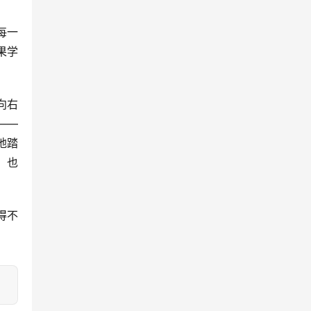
每一
果学
向右
——
地踏
，也
得不