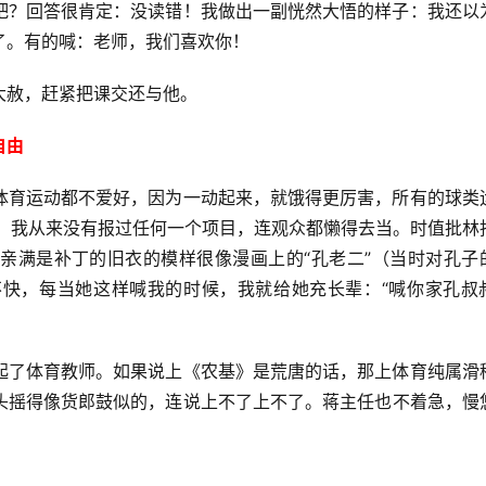
吧？回答很肯定：没读错！我做出一副恍然大悟的样子：我还以
了。有的喊：老师，我们喜欢你！
大赦，赶紧把课交还与他。
自由
体育运动都不爱好，因为一动起来，就饿得更厉害，所有的球类
会，我从来没有报过任何一个项目，连观众都懒得去当。时值批林
亲满是补丁的旧衣的模样很像漫画上的“孔老二”（当时对孔子
快，每当她这样喊我的时候，我就给她充长辈：“喊你家孔叔
起了体育教师。如果说上《农基》是荒唐的话，那上体育纯属滑
头摇得像货郎鼓似的，连说上不了上不了。蒋主任也不着急，慢