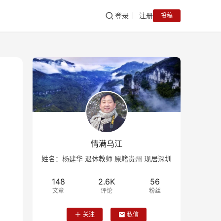
登录
注册
投稿
情满乌江
姓名：杨建华 退休教师 原籍贵州 现居深圳
148
2.6K
56
文章
评论
粉丝
关注
私信