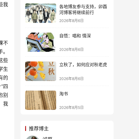
些我
各地博友参与支持，卯酉
河博客将继续前行
2026年8月6日
自悟：唱和 情深
课不
2026年8月6日
手。
这些
立秋了，如何应对秋老虎
学生
有的
2026年8月6日
“四
淘书
也别
。我
2026年8月5日
推荐博主