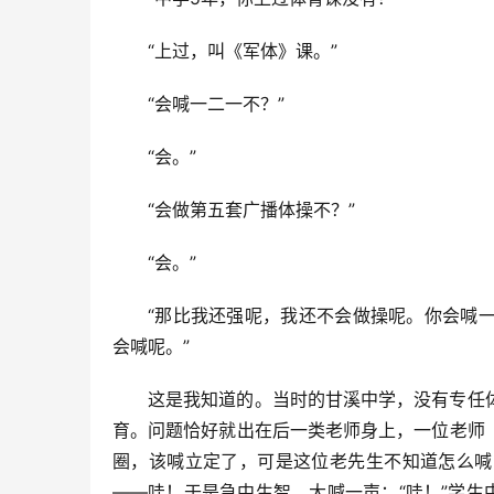
“上过，叫《军体》课。”
“会喊一二一不？”
“会。”
“会做第五套广播体操不？”
“会。”
“那比我还强呢，我还不会做操呢。你会喊
会喊呢。”
这是我知道的。当时的甘溪中学，没有专任
育。问题恰好就出在后一类老师身上，一位老师
圈，该喊立定了，可是这位老先生不知道怎么喊
——哇！于是急中生智，大喊一声：“哇！”学生