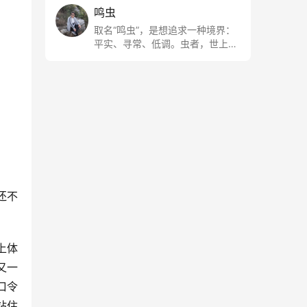
鸣虫
取名“鸣虫”，是想追求一种境界：
平实、寻常、低调。虫者，世上最
最平常的小生物也；虫鸣这种声
音，不尖利，不张扬，浅吟低唱，
是一种天籁。
还不
上体
又一
口令
站住