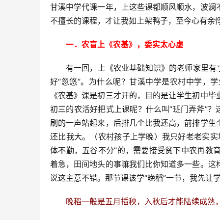
甘溪中学代课一年，上这些课都顺风顺水，波澜
不擅长的课程，才让我如上架鸭子，至今心有余
一．农盲上《农基》，委实太心虚
有一回，上《农业基础知识》的老师家里有
好“忽悠”。为什么呢？甘溪中学是农村中学，
《农基》课是初三才开的，目的是让学生初中毕
初三的农活好把式上课呢？什么叫“班门弄斧”？
刷的一声站起来，后排几个比我还高，前排学生
还比我大。（农村孩子上学晚）我只好老老实实
体不勤，五谷不分”的，需要接受贫下中农再教
着急，田间地头的事嘛我们比你知道多一些。这
说这主意不错。那节课该学“晚稻”一节，我先让学
晚稻一般是五月插秧，入秋后才能陆续成熟