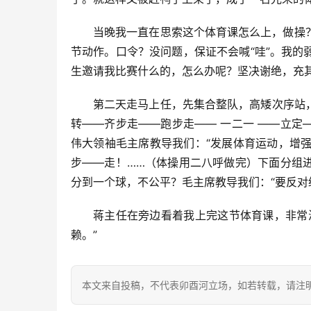
当晚我一直在思索这个体育课怎么上，做操
节动作。口令？没问题，保证不会喊“哇”。我
生邀请我比赛什么的，怎么办呢？坚决谢绝，充
第二天走马上任，先集合整队，高矮次序站
转——齐步走——跑步走—— 一二一 ——立
伟大领袖毛主席教导我们：“发展体育运动，增强
步——走！……（体操用二八呼做完）下面分组
分到一个球，不公平？毛主席教导我们：“要反对
蒋主任在旁边看着我上完这节体育课，非常
赖。”
本文来自投稿，不代表卯酉河立场，如若转载，请注明出处：https