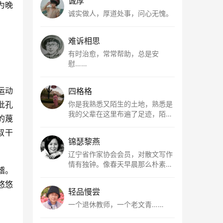
诚厚
为晚
诚实做人，厚道处事，问心无愧。
难诉相思
有时治愈，常常帮助，总是安
慰……
运动
四格格
批孔
你是我熟悉又陌生的土地，熟悉是
我的父辈在这里布遍了足迹，陌生
的蔑
是因为我总在梦里遥望你。有幸，
叔干
我以这种方式走近了你，你是我的
锦瑟黎燕
根所在，我用文字慢慢认识你、慢
慢熟悉你。
辽宁省作家协会会员，对散文写作
情有独钟。像春天早晨那么朴素，
稽。
清新，是我的期许。
悠悠
轻品慢尝
一个退休教师，一个老文青……