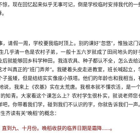
不惊，现在回忆起来似乎无事可记，倒是学校临时安排我代的一
悸。
事，请假一周，学校要我临时顶上。别的课好“忽悠”，惟独这门
学生几乎清一色是农村子弟，一般十五六岁就成了田间地头的好
业后就能够回乡科学种田。我连农具、种子都认不全，怎么去给
这才叫真正的“班门弄斧”。我硬着头皮走进教室，班长喊起立，
个子虽矮，但是结结实实像座小铁塔。他们的年龄也和我相当，
地说，我来上《农基》实在太荒唐。我根本就不懂农活，是一个
育的知青。大家看这个课怎么上？农村学生很朴实，就说老师您
样吧，你带着我们学，碰到我们不认识的字，你就告诉我们一声
生齐读有关“晚稻”的概念：
，直到九、十月份。晚稻收获的临界日期是霜降……。