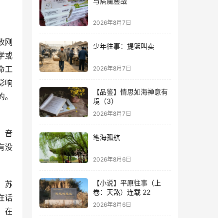
与病魔鏖战
2026年8月7日
收刚
少年往事：提篮叫卖
学或
命工
2026年8月7日
影响
【品鉴】情思如海禅意有
的。
境（3）
2026年8月7日
、音
笔海孤航
有没
2026年8月6日
【小说】平原往事（上
、苏
卷：天煞）连载 22
在话
2026年8月6日
。在