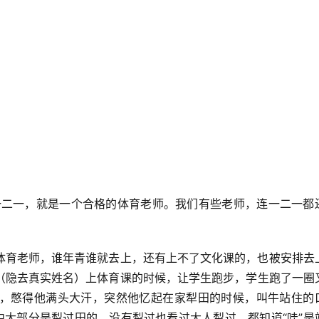
一二一，就是一个合格的体育老师。我们有些老师，连一二一都
体育老师，谁年青谁就去上，还有上不了文化课的，也被安排去
（隐去真实姓名）上体育课的时候，让学生跑步，学生跑了一圈
，憋得他满头大汗，突然他忆起在家犁田的时候，叫牛站住的
中大部分是犁过田的，没有犁过也看过大人犁过，都知道“哇”是