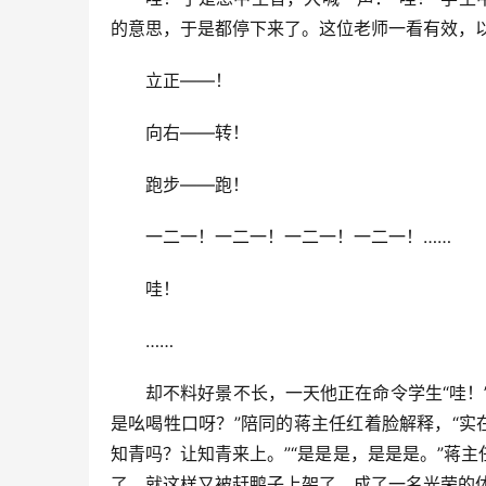
的意思，于是都停下来了。这位老师一看有效，
立正——！
向右——转！
跑步——跑！
一二一！一二一！一二一！一二一！……
哇！
……
却不料好景不长，一天他正在命令学生“哇！”
是吆喝牲口呀？”陪同的蒋主任红着脸解释，“实
知青吗？让知青来上。”“是是是，是是是。”蒋
了。就这样又被赶鸭子上架了，成了一名光荣的