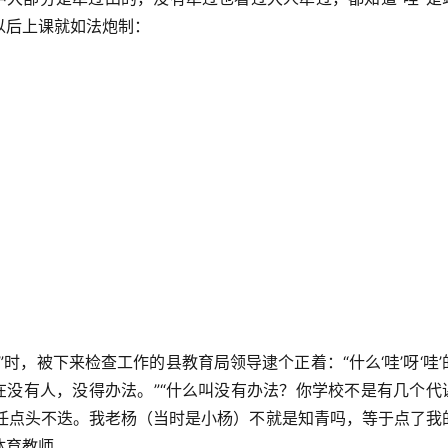
以后上课就如法炮制：
时，被下来检查工作的县教育局领导逮个正着：“什么‘哇’呀‘哇’
在没有人，没得办法。”“什么叫没有办法？你学校不是有几个代
主任点头不迭。我老杨（当时是小杨）不就是知青吗，等于点了我
体育教师。