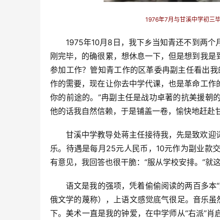
1976年7月与甘溪中学初三
1975年10月8日，我下乡当知青还不到
刚完毕，的确很累，想休息一下，但是想到我是
参加工作？管知青工作的区革委冉副主任看出我
作的需要，现在让你去中学代课，也是革命工作
你的前途的。”冉副主任是战功卓著的抗美援朝
他的话我自然信赖，于是铺盖一卷，愉快地赶赴
甘溪中学教导处蒋主任接待我，先是致欢迎
乐。待遇是每月25元人民币，10元作为副业款
有意见，我回答也很干脆：“服从学校安排。”就这
语文是我的强项，凭着偷偷阅读的两百多本
俄文学的蔑称），上语文感觉底气很足。音乐虽
下。美术一直是我的钟爱，在中学师从“右派”