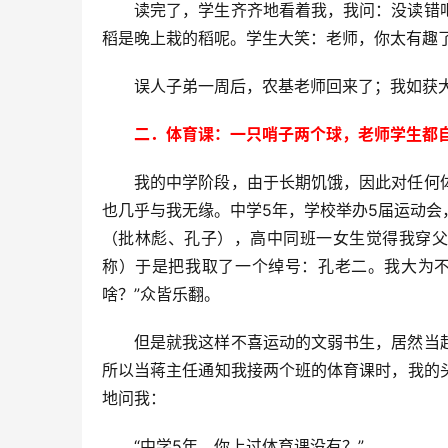
读完了，学生齐齐地看着我，我问：没读错
稻是晚上栽的稻呢。学生大笑：老师，你太有趣
误人子弟一周后，农基老师回来了；我如获
二．体育课：一只哨子两个球，老师学生都
我的中学阶段，由于长期饥饿，因此对任何
也几乎与我无缘。中学5年，学校举办5届运动
（批林彪、孔子），高中同班一女生觉得我穿父
称）于是把我取了一个绰号：孔老二。我大为不
啥？”众皆乐翻。
但是就我这样不喜运动的文弱书生，居然当
所以当蒋主任通知我接两个班的体育课时，我的
地问我：
“中学5年，你上过体育课没有？”