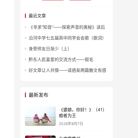
最近文章
《寻求“知音”——探索声音的奥秘》读后
沿河中学七五届高中同学会会歌（歌词）
身旁师友日渐少（上）
黔东人民喜爱的交流方式——叙毛
好文章让人共情——读惑矣两篇散文有感
最新发布
《婆娘，你好！》（41）
痴者为王
2026年8月7日