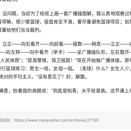
？没问题，当初为了给班上画一套广播操图解，我认真地观察过
的弱项嘛，很少摸篮球，投篮肯定不准，要尽量避免篮球项目；如
其量给他们当当裁判。
，立正——向右看齐——向前看——报数——稍息——立正——
定——向左转——向中看齐（举手）——呈广播操队形，左右散开
人民体质”；“提高警惕，保卫祖国！”现在开始做广播体操，原
进行篮球练习：男生一组，女组一组。（发球）什么？女生人少
绝对的平均主义。”没有意见了？好，解散。
满意，拍着我的肩膀说：“到底是知青，水平就是高。这节课上
://www.maoyouhe.com/archives/27160