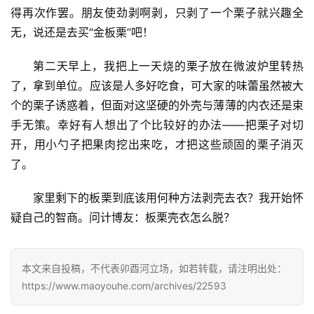
得再次作罢。朋友使劲剥啊剥，只剥了一个栗子就兴趣全
无，说还是去买“金板栗”吧！
第二天早上，我把上一天烧的栗子放在微波炉里转热
了，拿到单位。应该是人多好吃食，可大家的味蕾虽然被大
个的栗子诱惑着，但面对这坚硬的外壳与薄薄的内衣还是束
手无策。幸好有人想出了个比较好的办法——把栗子对切
开，用小勺子把果肉挖出来吃，才把这些顽固的栗子消灭
了。
家里剩下的板栗到底该用何种方法剥壳去衣？我开始怀
疑自己的智商。问计博友：板栗壳衣怎么脱？
本文来自投稿，不代表卯酉河立场，如若转载，请注明出处：
https://www.maoyouhe.com/archives/22593