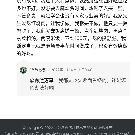
没有成功。我这个人有点懒，就感觉这东西好吃但吃
多也不好，没必要去麻烦费时间，想吃了去买一些，
不管多贵，就是学会也没有人家专业卖的好。我家先
生爱吃红烧肉，让我学做，我就是不做，他只要一提
想吃了，我们就去饭店搓一顿，点个红烧肉，再点个
素菜和汤，两碗米饭，不到100元，吃的挺舒服。我
断定自己就是麻烦费事花时间做成了，也没有饭店做
的好吃。
华章秋韵
2022年11月4日 下午9:40
@豫莲芳草
：
我都是以失败而告终的，还是您
的办法好啊！
Copyright © 2022 江苏众声信息技术有限公司 版权所有
苏ICP备12037843号-4
增值电信业务经营许可证：苏B2-20120260
苏公网安