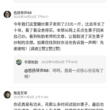
悠扬琴声68
2022年10月22日 下午6:17
今年我们这里糖炒栗子卖到了23元一斤，比去年长了
十块，看了看没舍得买。本想从网上买点生栗子回来
自己炒。看到秋韵老师的文章，让我取消了买生栗子
炒制的念想。如果您找到好办法也告诉我一声啊！先
谢谢啦！[调皮][赞][赞][赞]
华章秋韵
2022年10月24日 下午4:25
@悠扬琴声68
：
呵呵，我是一点信心也没有了
啊！
豫莲芳草
2022年11月2日 上午11:40
你还真是有功夫，花那么多时间试验炒栗子，最后也