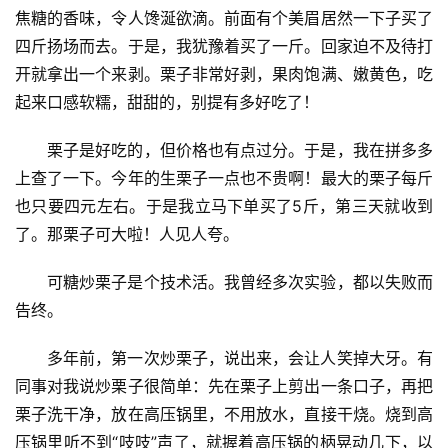
焦糖的香味，令人馋涎欲滴。前面有个美眉居然一下子买了
四斤扬场而去。于是，我犹豫着买了一斤。回家迫不及待打
开就拿出一个来剥。栗子非常好剥，果肉饱满、嫩黄色，吃
起来口感软糯，甜甜的，别提有多好吃了！
栗子是好吃的，但价格也有点过分。于是，我在拼多多
上查了一下。今年的生栗子一点也不贵啊！最大的栗子每斤
也只要四元左右。于是我立马下单买了5斤，第三天就收到
了。那栗子可大啦！人见人夸。
可糖炒栗子是个技术活。我曾经多次实验，都以失败而
告终。
多年前，第一次炒栗子，说出来，会让人笑掉大牙。有
同事对我说炒栗子很简单：先在栗子上剪出一条口子，再把
栗子洗干净，放在高压锅里，不用放水，直接干烧。烧到高
压锅里听不到“吱吱”声了，就握着高压锅的柄晃动几下，以