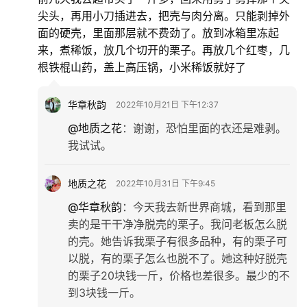
尖头，再用小刀插进去，把壳与肉分离。只能剥掉外
面的硬壳，里面那层就不费劲了。放到冰箱里冻起
来，煮稀饭，放几个切开的栗子。再放几个红枣，几
根铁棍山药，盖上高压锅，小米稀饭就好了
华章秋韵
2022年10月21日 下午12:37
@地质之花
：
谢谢，恐怕里面的衣还是难剥。
我试试。
地质之花
2022年10月31日 下午9:45
@华章秋韵
：
今天我去新世界商城，看到那里
卖的是干干净净脱壳的栗子。我问老板怎么脱
的壳。她告诉我栗子有很多品种，有的栗子可
以脱，有的栗子怎么也脱不了。她这种好脱壳
的栗子20块钱一斤，价格也差很多。最少的不
到3块钱一斤。