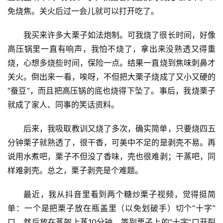
免烧焦。关火后过一会儿就可以打开吃了。
我买来许多大栗子如法炮制。可我烧了很长时间，好像
高压锅里一直有响声，我怕不烧了，拿出来没熟透又得重
烧，心想多烧些时间，保险一点。结果一直烧到焦味刺鼻才
关火。倒出来一看，唉呀，不但把大栗子烧成了又小又硬的
“蚕豆”，而且把高压锅的底也烧得下坠了。事后，我烧栗子
就成了家人、同事的笑话资料。
后来，我吸取教训又烧了多次，确实简单，只要烧四五
分钟栗子就熟透了，很干香，可美中不足的是剥壳不易。再
说用水煮吧，栗子不但没了香味，壳也很难剥；干蒸吧，同
样难剥壳。总之，栗子剥壳是个难题。
最近，我从抖音里看到两个糖炒栗子视频，觉得挺简
单：一个是把栗子放在瓶盖里（以免划破手）切个“十字”
口，然后放在蒸架上蒸10分钟，等到栗子上的“十字”口开裂