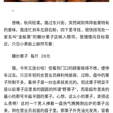
–
傍晚，秋风轻柔。路过东兴街，突然闻到阵阵板栗特有
的香味，我连忙刹车左顾右盼，四下里寻找，很快拐弯处一
家名叫“金板栗”的糖炒栗子店映入眼帘。我慢慢向目标靠
近，只见小黑板上赫然写着：
糖炒栗子  每斤  26元
哦，今年又涨价啦！但看到门口的顾客络绎不绝，便停
车过去。只见年轻的女营业员麻利地装袋、过称，盘中的栗
子所剩不多，看样子是一炒出来就卖光的。但这栗子明显不
是以前栗子店里卖的圆圆的所谓“野栗子”，而是超市里卖的
最小的那号半扁半圆的栗子。心想，这么小的栗子，卖得这
么贵啊！这时一个男人捧着一盘热气腾腾刚出炉的栗子出
来，倒在营业员前面的盘子里。那栗子外壳油光发亮，冒着