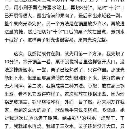
后，用小刷子蘸点蜂蜜水涂上，再烧8分钟。这时“十字”口
已开裂得很大，露出饱满的果肉了。最后拿出来轻轻一剥，
整个果肉光滑完好。另一个方法是在锅里放少许水，再放进
适量的糖，然后把切好“十字”口后的栗子放在里煮，煮到水
干就好了。这样栗子剥壳也很容易，果肉光滑完整。
这次，我感觉成竹在胸，就先用第一个方法。我先烧了
10分钟，揭开锅盖一看，栗子没像抖音里这样裂开大口，没
法涂抹蜂蜜水。一尝，栗子已经熟透了，只得作罢。那硬壳
能剥下来，但里面那层薄薄的衣却很难剥下来，烧好的栗子
无人问津。第二次，我换成第二种方法。心想：放在高压锅
里煮，看不见它煮得咋样了。这次就放在炒锅里煮，因为炒
锅是玻璃盖，锅里烧得咋样，外面一目了然。那天朋友在我
家，看到这么大的栗子，欣然动手直说多烧点、多烧点。她
对我这次试验充满了期待。结果锅里的甜水一烧就干，干
了，我就加水再烧。我加了三次水，栗子还是没开大口，只