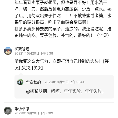
年年看到卖栗子就想买，但也是弄不好！用水洗干
净，切一刀，然后放到电力高压锅，少放一点水。熟
了后，用勺取出栗子仁吃！！！不放蜂蜜或者糖，水
果里的糖分很高，吃多了血糖会增高啊！
拼多多卖那种去皮的栗子，速冻的。我还没吃呢，准
备炖牛肉吃。栗子健脾、补气的，很好的！（个见）
柳絮晗烟
2022年10月20日 下午5:38
听你费这么大气力，立即打消自己炒制的念头！[笑
哭][笑哭][笑哭]
华章秋韵
2022年10月21日 上午10:44
@柳絮晗烟
：
呵呵，年年实验，年年失败。
难诉相思
2022年10月20日 下午6:09