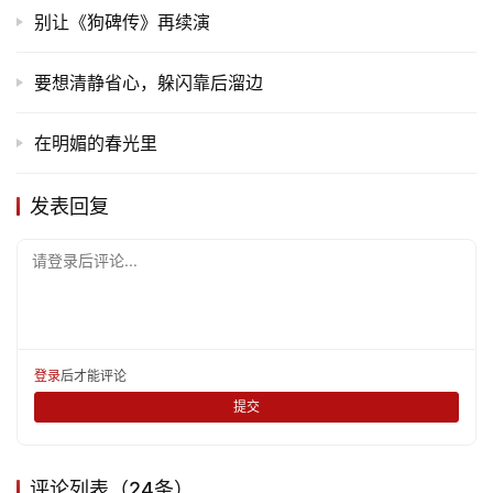
别让《狗碑传》再续演
要想清静省心，躲闪靠后溜边
在明媚的春光里
首
页
发表回复
文
请登录后评论...
化
生
活
登录
后才能评论
提交
情
感
评论列表（24条）