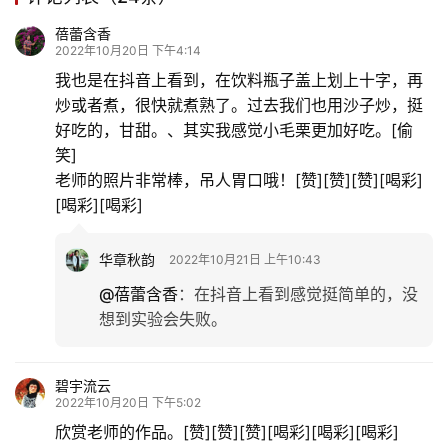
旅
游
蓓蕾含香
2022年10月20日 下午4:14
登录
注册
我也是在抖音上看到，在饮料瓶子盖上划上十字，再
育
炒或者煮，很快就煮熟了。过去我们也用沙子炒，挺
儿
好吃的，甘甜。、其实我感觉小毛栗更加好吃。[偷
笑]
娱
老师的照片非常棒，吊人胃口哦！[赞][赞][赞][喝彩]
乐
[喝彩][喝彩]
专
华章秋韵
2022年10月21日 上午10:43
题
@蓓蕾含香
：
在抖音上看到感觉挺简单的，没
想到实验会失败。
更
多
碧宇流云
2022年10月20日 下午5:02
欣赏老师的作品。[赞][赞][赞][喝彩][喝彩][喝彩]