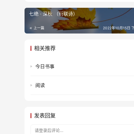
七绝 · 深秋 （衍联诗）
上一篇
2022年10月15日 
相关推荐
今日书事
阅读
发表回复
请登录后评论...