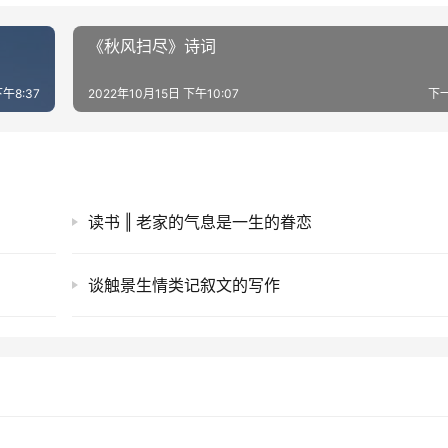
《秋风扫尽》诗词
下午8:37
2022年10月15日 下午10:07
下
读书 ‖ 老家的气息是一生的眷恋
谈触景生情类记叙文的写作