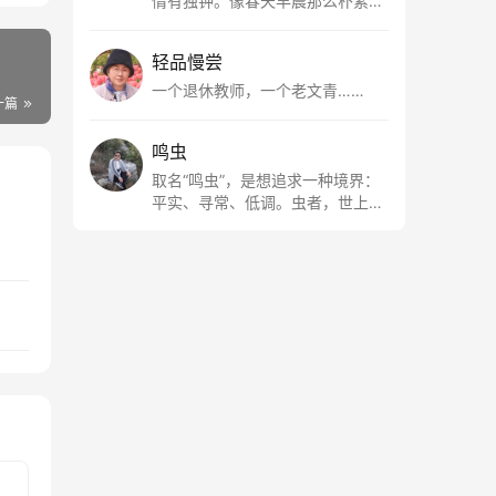
情有独钟。像春天早晨那么朴素，
清新，是我的期许。
轻品慢尝
一个退休教师，一个老文青……
一篇
鸣虫
取名“鸣虫”，是想追求一种境界：
平实、寻常、低调。虫者，世上最
最平常的小生物也；虫鸣这种声
音，不尖利，不张扬，浅吟低唱，
是一种天籁。