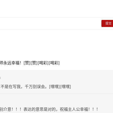
提交
远幸福！[赞][赞][喝彩][喝彩]
8
不是在写我，千万别误会。[嘿嘿][嘿嘿]
别介意！！！表达的意思是对的，祝福主人公幸福！！！