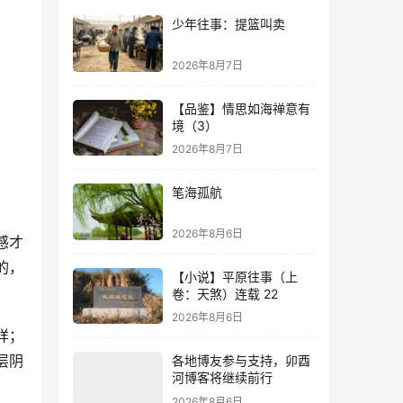
少年往事：提篮叫卖
2026年8月7日
【品鉴】情思如海禅意有
境（3）
2026年8月7日
笔海孤航
2026年8月6日
感才
的，
【小说】平原往事（上
卷：天煞）连载 22
2026年8月6日
样；
层阴
各地博友参与支持，卯酉
河博客将继续前行
2026年8月6日