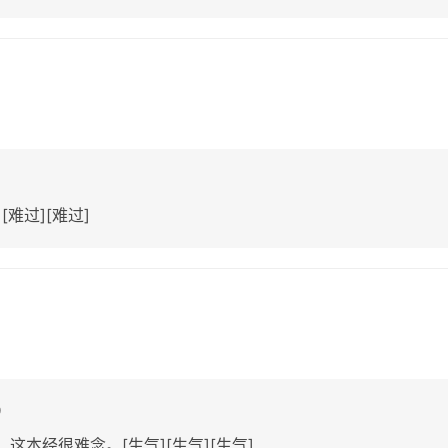
0
难过][难过]
9
，这本经很难念。[生气][生气][生气]