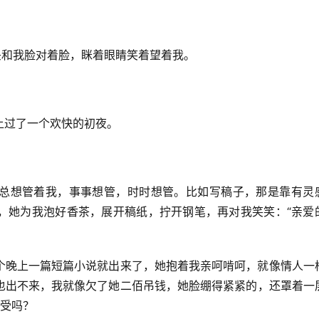
头和我脸对着脸，眯着眼睛笑着望着我。
上过了一个欢快的初夜。
总想管着我，事事想管，时时想管。比如写稿子，那是靠有灵
，她为我泡好香茶，展开稿纸，拧开钢笔，再对我笑笑：“亲爱
个晚上一篇短篇小说就出来了，她抱着我亲呵啃呵，就像情人一
也出不来，我就像欠了她二佰吊钱，她脸绷得紧紧的，还罩着一
难受吗？