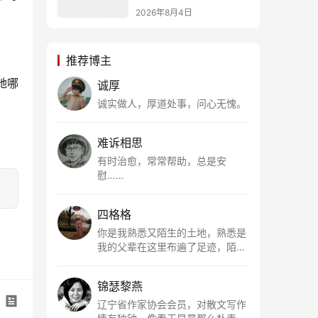
2026年8月4日
推荐博主
她哪
诚厚
诚实做人，厚道处事，问心无愧。
难诉相思
有时治愈，常常帮助，总是安
慰……
四格格
你是我熟悉又陌生的土地，熟悉是
我的父辈在这里布遍了足迹，陌生
是因为我总在梦里遥望你。有幸，
我以这种方式走近了你，你是我的
锦瑟黎燕
根所在，我用文字慢慢认识你、慢
慢熟悉你。
辽宁省作家协会会员，对散文写作