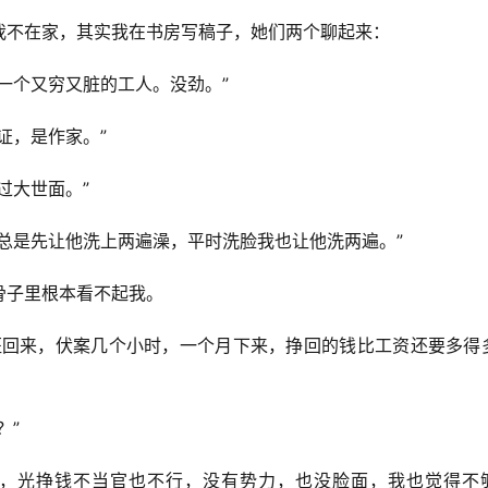
我不在家，其实我在书房写稿子，她们两个聊起来：
一个又穷又脏的工人。没劲。”
证，是作家。”
过大世面。”
总是先让他洗上两遍澡，平时洗脸我也让他洗两遍。”
骨子里根本看不起我。
班回来，伏案几个小时，一个月下来，挣回的钱比工资还要多得
？”
官，光挣钱不当官也不行，没有势力，也没脸面，我也觉得不