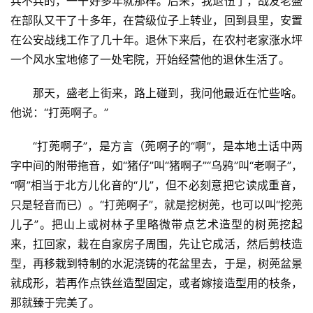
兵不兵的，一干好多年就那样。后来，我退伍了，战友老盛
在部队又干了十多年，在营级位子上转业，回到县里，安置
在公安战线工作了几十年。退休下来后，在农村老家涨水坪
一个风水宝地修了一处宅院，开始经营他的退休生活了。
那天，盛老上街来，路上碰到，我问他最近在忙些啥。
他说：“打蔸啊子。”
“打蔸啊子”，是方言（蔸啊子的“啊”，是本地土话中两
字中间的附带拖音，如“猪仔”叫“猪啊子”“乌鸦”叫“老啊子”，
“啊”相当于北方儿化音的“儿”，但不必刻意把它读成重音，
只是轻音而已）。“打蔸啊子”，就是挖树蔸，也可以叫“挖蔸
儿子”。把山上或树林子里略微带点艺术造型的树蔸挖起
来，扛回家，栽在自家房子周围，先让它成活，然后剪枝造
型，再移栽到特制的水泥浇铸的花盆里去，于是，树蔸盆景
就成形，若再作点铁丝造型固定，或者嫁接造型用的枝条，
那就臻于完美了。