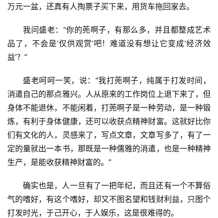
专
万元一盆，还真有人掏票子买下来，用货车拖回家去。
题
我问盛老：“你的蔸啊子，有那么多，并且都整成艺术
更
品了，不会是‘仅供观赏’吧！难道没有想让它变成‘经济效
多
益’？”
盛老呵呵一笑，说：“我打蔸啊子，纯属于打发时间，
消遣自己的那点雅兴。人从原来的工作岗位上退下来了，但
身体不能退休，不能闲着，打蔸啊子是一种劳动，是一种锻
炼，有利于身体健康，还可以收获点精神财富。这就好比你
们有文化的人，灵感来了，写点文章，文章写多了，有了一
定的量就出一本书，那既是一种儒雅的消遣，也是一种精神
生产，是能收获精神财富的。”
确实也是，人一旦有了一把年纪，而且还有一个不算俗
气的嗜好，有这个嗜好，却又不图名望和钱财利益，只图个
打发时光，于己开心，于人娱乐，这是很难得的。