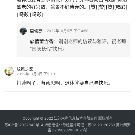
盛老的好兴致，盆景不好侍弄的。[赞][赞][赞][喝彩]
[喝彩][喝彩]
周修高
2022年10月5日 下午4:58
@蓓蕾含香
：
谢谢老师的访读与雅评，祝老师
“国庆长假“快乐。
炫风之影
2022年10月6日 下午1:11
打蔸啊子，有意思啊，退休就要自己寻快乐。
Copyright © 2022 江苏众声信息技术有限公司 版权所有
苏ICP备12037843号-4
增值电信业务经营许可证：苏B2-20120260
苏公网安
备 32098202000026号