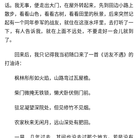
话。我无事，便走出大门，在屋外转起来，先到田边小路上
散步，看看山色，看看古树，看看田里的秋景，后来突然记
起有一个同年参军的战友，就住在这涨水坪里，去打听了一
下，有人告诉我，就在上面不远处，不要走好一会儿就到
了。
回来后，我只记得我当初随口来了一首《访友不遇》的
打油诗：
枫林彤彤如火焰，山路弯过瓦屋檐。
柴门微掩无铁锁，懒犬卧伏侧门前。
驻足凝望深院处，但见修竹不见烟。
农家秋来无闲月，远山深处有肥田。
一晃，几年过去，其间也没去过那个地方。若是没有