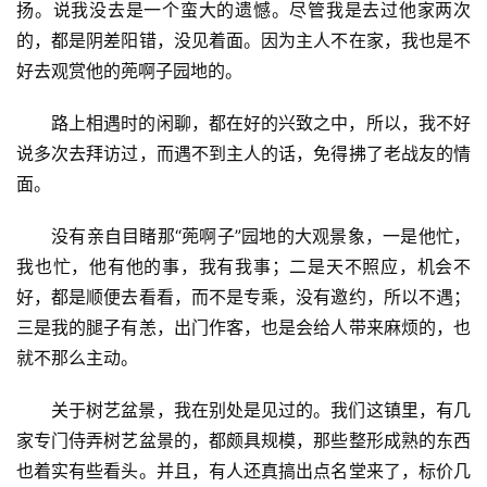
化
扬。说我没去是一个蛮大的遗憾。尽管我是去过他家两次
的，都是阴差阳错，没见着面。因为主人不在家，我也是不
生
好去观赏他的蔸啊子园地的。
活
路上相遇时的闲聊，都在好的兴致之中，所以，我不好
情
说多次去拜访过，而遇不到主人的话，免得拂了老战友的情
感
面。
没有亲自目睹那“蔸啊子”园地的大观景象，一是他忙，
旅
游
我也忙，他有他的事，我有我事；二是天不照应，机会不
好，都是顺便去看看，而不是专乘，没有邀约，所以不遇；
登录
注册
育
三是我的腿子有恙，出门作客，也是会给人带来麻烦的，也
儿
就不那么主动。
关于树艺盆景，我在别处是见过的。我们这镇里，有几
娱
乐
家专门侍弄树艺盆景的，都颇具规模，那些整形成熟的东西
也着实有些看头。并且，有人还真搞出点名堂来了，标价几