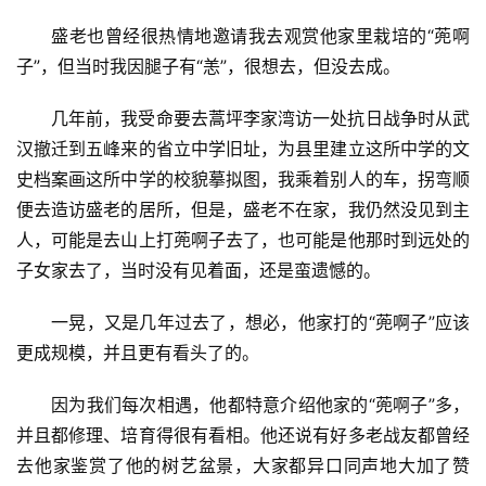
盛老也曾经很热情地邀请我去观赏他家里栽培的“蔸啊
子”，但当时我因腿子有“恙”，很想去，但没去成。
几年前，我受命要去蒿坪李家湾访一处抗日战争时从武
汉撤迁到五峰来的省立中学旧址，为县里建立这所中学的文
史档案画这所中学的校貌摹拟图，我乘着别人的车，拐弯顺
便去造访盛老的居所，但是，盛老不在家，我仍然没见到主
人，可能是去山上打蔸啊子去了，也可能是他那时到远处的
子女家去了，当时没有见着面，还是蛮遗憾的。
一晃，又是几年过去了，想必，他家打的“蔸啊子”应该
更成规模，并且更有看头了的。
首
因为我们每次相遇，他都特意介绍他家的“蔸啊子”多，
页
并且都修理、培育得很有看相。他还说有好多老战友都曾经
去他家鉴赏了他的树艺盆景，大家都异口同声地大加了赞
文