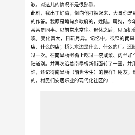
歉，对这儿的情况不是很熟悉。
此刻，我出于好奇，倒向他打探起来，大哥你是
的作答。我原是塘甸乡政府的，姓陆。属狗，今年
某某是同事。以前常来常往。退休之后，见面机
噢。变化真大，日新月异。记忆中，很窄的南皋
店、什么的店；桥头东边是什么、什么的厂。还
过一次。在南皋桥老街上吃过一碗咸菜、肉丝加
陆道别。并再次沿着南皋桥新街面转了一圈，并
谁，还记得南皋桥（前世今生）的模样？朋友，
的，村民们安居乐业的现代化社区的……