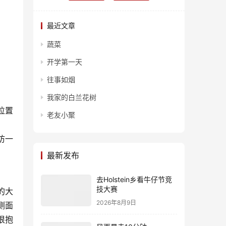
最近文章
蔬菜
开学第一天
往事如烟
我家的白兰花树
位置
老友小聚
访一
最新发布
去Holstein乡看牛仔节竞
技大赛
的大
2026年8月9日
侧面
很抱