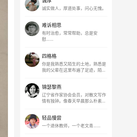
诚厚
诚实做人，厚道处事，问心无愧。
难诉相思
有时治愈，常常帮助，总是安
慰……
四格格
你是我熟悉又陌生的土地，熟悉是
我的父辈在这里布遍了足迹，陌生
是因为我总在梦里遥望你。有幸，
我以这种方式走近了你，你是我的
锦瑟黎燕
根所在，我用文字慢慢认识你、慢
慢熟悉你。
辽宁省作家协会会员，对散文写作
情有独钟。像春天早晨那么朴素，
清新，是我的期许。
轻品慢尝
一个退休教师，一个老文青……