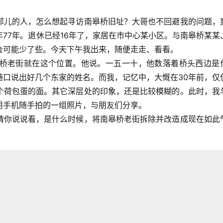
那儿的人，怎么想起寻访南皋桥旧址？大哥也不回避我的问题，
77年。退休已经16年了，家居在市中心某小区。与南皋桥某某
会可能少了些。今天下午我出来，随便走走、看看。
桥老街就在这个位置。他说。一五一十，他数落着桥头西边是
随口说出好几个东家的姓名。而我，记忆中，大慨在30年前，仅
个荷包蛋的面。其它深层处的印象，还是比较模糊的。此时，我
用手机随手拍的一组照片，与朋友们分享。
请你说说看，是什么时候，将南皋桥老街拆除并改造成现在如此