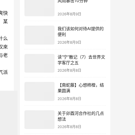
风雨暴击10分钟
爽快
2026年8月9日
、某
我们该如何对待AI提供的
便利
什么
2026年8月9日
仅來
与老
读“宁”散记（7）去世界文
学客厅之五
2026年8月8日
气派
【南蛇藤】心想柿橙，结
果圆满
2026年8月8日
关于卯酉河合作社的几点
想法
2026年8月8日