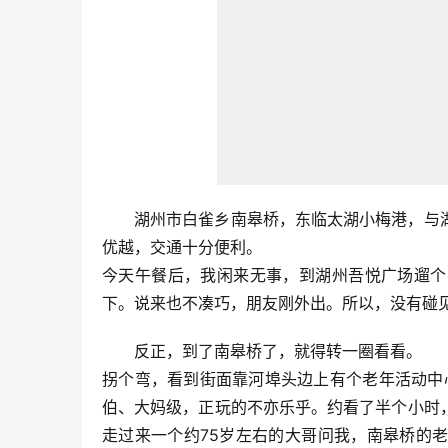
湖州市白雀乡南皋桥，东临太湖小梅港，与
优越，交通十分便利。
今天午餐后，我闲来无事，到湖州吾悦广场遛个
下。说来也不凑巧，朋友刚外出。所以，没有碰
反正，到了南皋桥了，就得转一圈看看。
拐个弯，看到街面靠河埠头边上有个老年活动中
伯、大妈级，正玩的不亦乐乎。约看了半个小时
走过来一个约75岁左右的大哥问我，南皋桥的