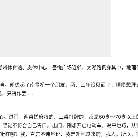
湖州体育馆、奥体中心，吾悦广场近邻，太湖路贯穿其中，地理
弯。却想起了南皋桥一个朋友，两、三年没见面了，顺便想拜
见，只得作罢……
心。进门，两桌搓麻将的、三桌打牌的，都是60岁～70岁以上
，感觉不符合自己胃口。出门，刚想开启电动车。说来也巧，从
老街在哪？我，直言不讳地说：我是外地过来的，找人。所以，