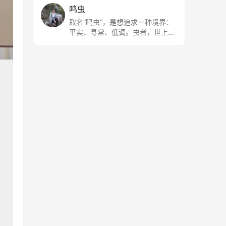
鸣虫
取名“鸣虫”，是想追求一种境界：
平实、寻常、低调。虫者，世上最
最平常的小生物也；虫鸣这种声
音，不尖利，不张扬，浅吟低唱，
是一种天籁。