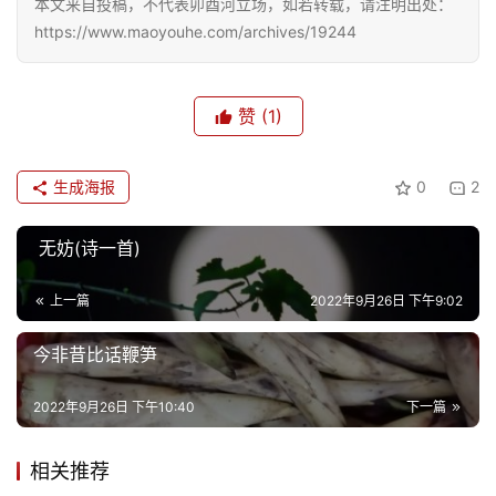
本文来自投稿，不代表卯酉河立场，如若转载，请注明出处：
旅
https://www.maoyouhe.com/archives/19244
游
登录
注册
育
赞
(1)
儿
娱
生成海报
0
2
乐
无妨(诗一首)
专
题
上一篇
2022年9月26日 下午9:02
今非昔比话鞭笋
更
多
2022年9月26日 下午10:40
下一篇
相关推荐