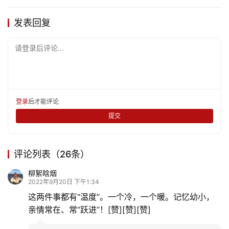
发表回复
请登录后评论...
登录
后才能评论
首
提交
页
评论列表（26条）
文
化
柳絮晗烟
2022年9月20日 下午1:34
这两件事都有“温度”。一个冷，一个暖。记忆幼小，
生
活
亲情常在、常“跃进”！[赞][赞][赞]