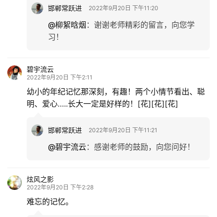
情
邯郸常跃进
2022年9月20日 下午11:20
感
@柳絮晗烟
：
谢谢老师精彩的留言，向您学
习！
旅
游
碧宇流云
登录
注册
2022年9月20日 下午2:11
育
幼小的年纪记忆那深刻，有趣！两个小情节看出、聪
儿
明、爱心…..长大一定是好样的！[花][花][花]
娱
邯郸常跃进
2022年9月20日 下午11:21
乐
@碧宇流云
：
感谢老师的鼓励，向您问好！
专
题
炫风之影
2022年9月20日 下午2:28
更
难忘的记忆。
多