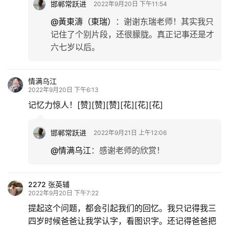
邯郸常跃进
2022年9月20日 下午11:54
@黃東濤（東瑞）
：
谢谢东瑞老师！其实我只
记住了个别片段，还很朦胧。真正记事还是才
六七岁以后。
情满乌江
2022年9月20日 下午6:13
记忆力惊人！[赞][赞][赞][花][花][花]
邯郸常跃进
2022年9月21日 上午12:06
@情满乌江
：
感谢老师的欣赏！
2272 张英辅
2022年9月20日 下午7:22
提起这个问题，都会引起我们的回忆。我只记得我三
四岁时候爸爸让我学认字，看图识字。还记得爸爸把