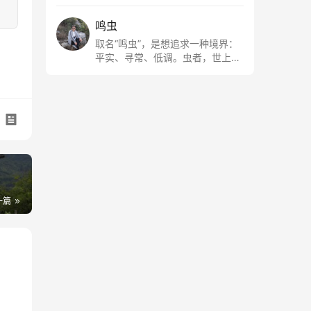
鸣虫
取名“鸣虫”，是想追求一种境界：
平实、寻常、低调。虫者，世上最
最平常的小生物也；虫鸣这种声
音，不尖利，不张扬，浅吟低唱，
是一种天籁。
一篇