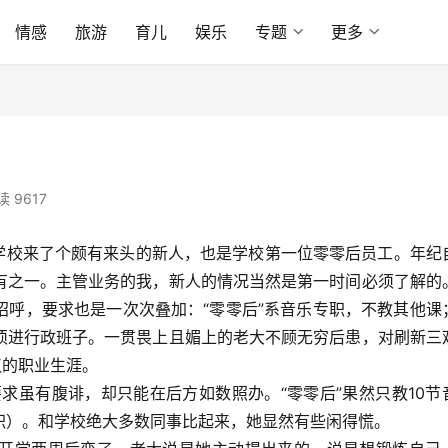
情感
旅游
育儿
娱乐
专题
更多
读 9617
来了个颇有来头的新人，也是学校第一位零零后员工。年纪
有之一。主管业务的我，新人的情况当然是第一时间必须了解的
招呼，要求也是一次次叠加：“零零后”系音乐专职，不教其他课
须进行政班子。一贯畏上且媚上的老大不顾无穷后患，对刷新三
议的职业生涯。
有腹诽，却只能在后方如数照办。“零零后”果然只教10节
职）。和学校绝大多数同事比起来，她显然有些闲得慌。