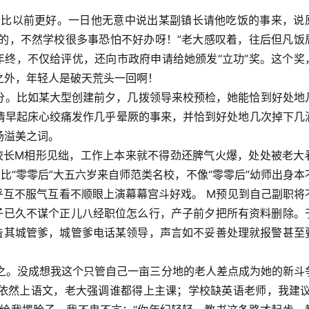
以前更好。一日他无意中说出某副镇长请他吃饭的事来，说
给的，不然学校很多事恐怕不好办呀！”老大感叹着，往后但凡饭
年终，不仅给评优，还向市政府申请给她颁发“立功”奖。这个奖
之外，年轻人是破天荒头一回啊！
。比如某大型创建前夕，几拨领导来校预检，她能恰到好处地
清早起床心绞痛发作几乎晕厥的事来，并恰到好处地几次掉下几
扬溢美之词。
M相形见绌，工作上本来就不得劲还脾气火爆，处处被老大
比“零零后”大五六岁来自师范类名校，不像“零零后”幼师出身本
乎互不服气互看不顺眼上演幕幕宫斗好戏。 M预见到自己副职将
班子已久不谋个正儿八经职位怎么行，产子前夕把所有资料删除。
哭告其城管爹，城管爹电话某领导，声言如不妥善处理就报警甚至
。没成想我这个只管自己一亩三分地的老人差点成为她的新斗
依然上语文，老大强调谁都得上主课；学校缺英语老师，我建议