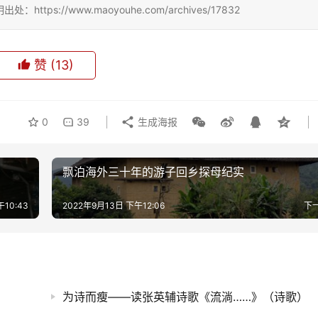
://www.maoyouhe.com/archives/17832
赞
(13)
0
39
生成海报
飘泊海外三十年的游子回乡探母纪实
10:43
2022年9月13日 下午12:06
下
为诗而瘦——读张英辅诗歌《流淌……》（诗歌）