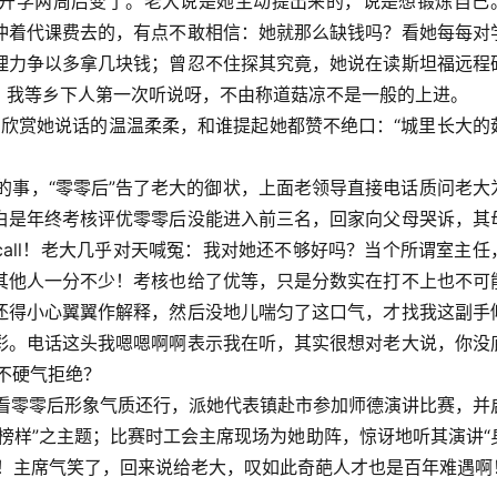
学两周后变了。老大说是她主动提出来的，说是想锻炼自己
冲着代课费去的，有点不敢相信：她就那么缺钱吗？看她每每对
理力争以多拿几块钱；曾忍不住探其究竟，她说在读斯坦福远程
，我等乡下人第一次听说呀，不由称道菇凉不是一般的上进。
赏她说话的温温柔柔，和谁提起她都赞不绝口：“城里长大的
，“零零后”告了老大的御状，上面老领导直接电话质问老大
白是年终考核评优零零后没能进入前三名，回家向父母哭诉，其
all！老大几乎对天喊冤：我对她还不够好吗？当个所谓室主任
其他人一分不少！考核也给了优等，只是分数实在打不上也不可
还得小心翼翼作解释，然后没地儿喘匀了这口气，才找我这副手
彩。电话这头我嗯嗯啊啊表示我在听，其实很想对老大说，你没
不硬气拒绝？
零零后形象气质还行，派她代表镇赴市参加师德演讲比赛，并
榜样”之主题；比赛时工会主席现场为她助阵，惊讶地听其演讲“
迹！主席气笑了，回来说给老大，叹如此奇葩人才也是百年难遇啊