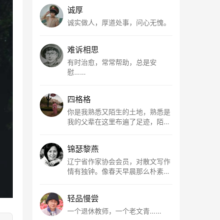
诚厚
诚实做人，厚道处事，问心无愧。
难诉相思
有时治愈，常常帮助，总是安
慰……
四格格
你是我熟悉又陌生的土地，熟悉是
我的父辈在这里布遍了足迹，陌生
是因为我总在梦里遥望你。有幸，
我以这种方式走近了你，你是我的
锦瑟黎燕
根所在，我用文字慢慢认识你、慢
慢熟悉你。
辽宁省作家协会会员，对散文写作
情有独钟。像春天早晨那么朴素，
清新，是我的期许。
轻品慢尝
一个退休教师，一个老文青……