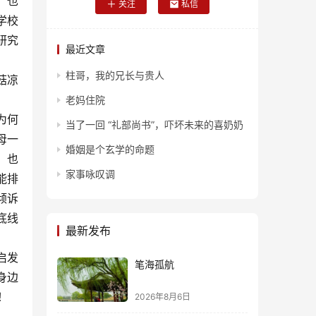
。也
关注
私信
学校
研究
最近文章
柱哥，我的兄长与贵人
菇凉
老妈住院
为何
当了一回 “礼部尚书”，吓坏未来的喜奶奶
母一
婚姻是个玄学的命题
，也
家事咏叹调
能排
倾诉
底线
最新发布
启发
笔海孤航
身边
！
2026年8月6日