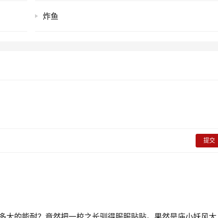
炸鱼
提交
多大的能耐？竟然把一校之长驯得服服贴贴。果然是庙小妖风大