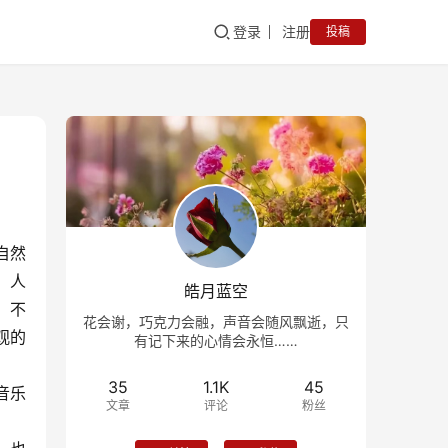
登录
注册
投稿
自然
。人
皓月蓝空
；不
花会谢，巧克力会融，声音会随风飘逝，只
观的
有记下来的心情会永恒……
35
1.1K
45
音乐
文章
评论
粉丝