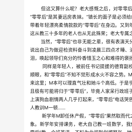
但这又算什么呢？老大感慨之后，对零零后比
“零零后”是其妻远房表妹。“镇长的面子是必须
带着年轻漂亮柔情款款的“零零后”在身边。又到
这从教三十多年的老人也从无此殊荣；老大专属
当然，“零零后”也非无能之辈，很有表演天分
说出自己为做迎检资料奋斗到凌晨三四点才睡、
泪，唤起领导们充分的怜香惜玉之心和难得的褒
同样是年轻人，被前任书记提拔的德育副校长
顺眼，和“零零后”不知不觉形成水火不容之势。M
来这里；M本可以理直气壮和她斗个高低。于是
且极有可能将归于“零零后”，毕竟人家呆行政
上演狗血剧情两人几乎打起来，“零零后”电话
人教训M一顿……
新学年M卸任休产假，“零零后”果然取而代之
象。新学年安排课务，老大自己教一班数学，我