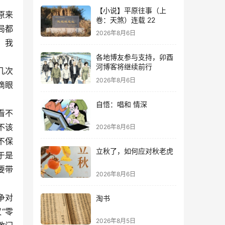
【小说】平原往事（上
原来
卷：天煞）连载 22
局都
2026年8月6日
，我
各地博友参与支持，卯酉
河博客将继续前行
几次
2026年8月6日
滴眼
自悟：唱和 情深
看不
不该
2026年8月6日
不保
立秋了，如何应对秋老虎
于是
要带
2026年8月6日
争对
淘书
“零
2026年8月5日