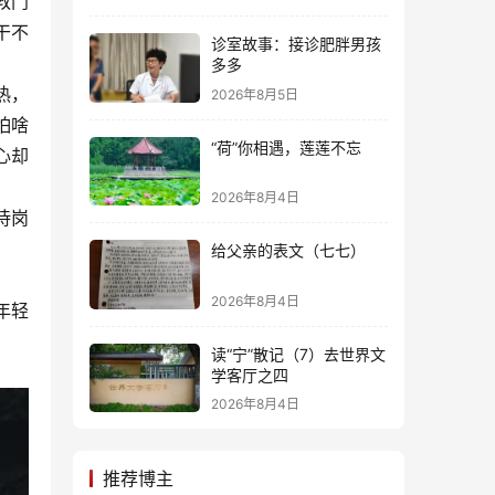
教门
干不
诊室故事：接诊肥胖男孩
多多
热，
2026年8月5日
怕啥
“荷”你相遇，莲莲不忘
心却
2026年8月4日
待岗
给父亲的表文（七七）
2026年8月4日
年轻
读“宁”散记（7）去世界文
学客厅之四
2026年8月4日
推荐博主