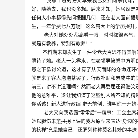
我那个班的语文本来我已安排同事代课，开
好，随她去，我也没多想。后来才知，她居然是
任何大小事都得先问报酬几何，还在老大面前据
生，一年学费七八万呢！这么高大上的学历提升
老大对她处处都高看一眼，时时都很客气，欣
就是有教养，特别有教养！”
不料期末却发生了一件令老大百思不得其解的事
薄待了她。老大一头雾水，在老领导愤怒中方明
怒之下欲讨公道，这才有了从天而降的夺命连环c
就是来了客人泡泡茶罢了，行政补贴和累成牛的
前三，讲不讲道理啊？然而老大再委屈还得赔笑
他的意难平，遂让我知道了这些别人所不知的精
你活该！新人进行政编 史无前例，谁叫你一开始
老大又向我透露“零零后”一糗事：工会主席看
她以腿伤未愈拄拐上课的我为原型来表达“身边的
的榜样”竟是她自己，还罗列种种莫名其妙的事