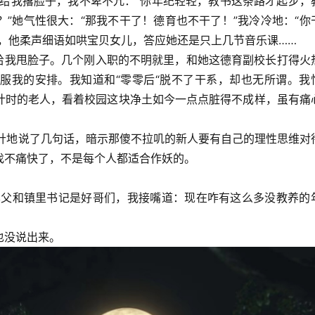
她给我撂脸子，我不卑不亢：“你年纪轻轻，教书这条路才起步，
”她气性很大：“那我不干了！德育也不干了！”我冷冷地：“你
，他柔声细语如哄宝贝女儿，答应她还是只上几节音乐课……
甩脸子。几个刚入职的不明就里，和她这德育副校长打得火
服我的安排。我知道和“零零后“脱不了干系，却也无所谓。我
计时的老人，看着校园这块净土如今一点点脏得不成样，虽有痛
地说了几句话，暗示那傻不拉叽的新人要有自己的理性思维对
找不痛快了，不是每个人都适合作妖的。
和镇里书记是好哥们，我接嘴道：现在咋有这么多没教养的
。
也没说出来。