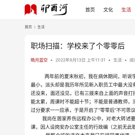
首页
文化
生活
首页
生活
职场扫描：学校来了个零零后
皓月蓝空
•
2022年9月13日 上午11:31
•
生活
•
阅
两年前的夏末秋初，我在病休期间，听说学校
最小，派头却是我历年所见新入职员工中最大没
还没来，面还没见，已有三拨来自上面的声音打
能太累，周课时不能超十节；不能是普通教师，
过分要求一一应承，于是开启了“零零后”不可思
我尚在居家养伤远程办公中，对老大转述要求虽
课，因人设岗安办公室主任的行政编（之前无此