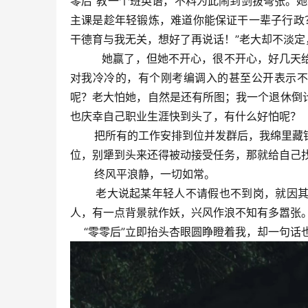
零后”教一个班英语，不料为此闹到剑拔弩张。
主课是趁年轻锻炼，难道你能保证干一辈子行政？
干德育与我无关，想好了再说话！”老大却不淡定
她赢了，但她不开心，很不开心，好几天给我
对我冷冷的，有个刚考编调入的甚至公开表示不
呢？老大怕她，自然是还有所图；我一个退休倒
也庆幸自己职业生涯快到头了，有什么好怕呢？
把所有的工作安排到位并发群后，我绵里藏针
位，别犟到头来还得被动接受任务，那就给自己
终风平浪静，一切如常。
老大说起某年轻人不请假也不到岗，就因其父
人，有一点背景就作妖，兴风作浪不知有多嚣张
“零零后”立即抬头杏眼圆睁瞪着我，却一句话