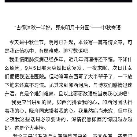
“占得清秋一半好，算来明月十分圆”——中秋寄语
今天是中秋佳节，明月已升起，本该写一篇寄情文章，可
是我正值病中，有愿难成。聊写数语吧！
我患慢阻肺疾病己经多年，近几年调理得还不错。不知什
么原因，9月5日那天突然旧病复发，一夜末眠，次日儿女
们便把我送进医院。但动笔写东西写了大半辈子了，一下放
下笔来还真不习惯。尤其来到卯酉河后，与博友们感情迅速
升温，真是个难别难离。且以此寥寥数语权当表我心迹吧！
我更应当讲到的是，卯酉河掛看我的心，卯酉河团队掛
着我的心，晓舟同志掛着我的心。我虽然病尚未愈，但中秋
之夜我这些话是必须要讲的，深情祝愿卯酉河博园越办越
好。这是个大事情。
我今天是当看逃兵从医院跑回来的，不宜多写，还要赶