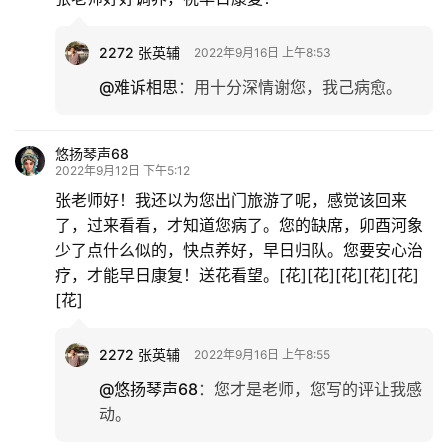
2272 张英辅
2022年9月16日 上午8:53
@难诉相思
：
用十分深情谢您，我己病愈。
悠扬琴声68
2022年9月12日 下午5:12
张老师好！我还以为您出门旅游了呢，感觉该回来
了，过来看看，才知道您病了。您的缺席，卯酉河象
少了点什么似的，快点养好，早日归队。您要安心治
疗，才能早日康复！送花看望。[花][花][花][花][花]
[花]
2272 张英辅
2022年9月16日 上午8:55
@悠扬琴声68
：
您才是老师，您写的评让我感
动。