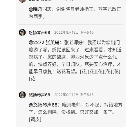
@晓舟同志
：
谢谢晓舟老师指正，酋字己改正
为酉字。
首
页
悠扬琴声68
2022年9月12日 下午5:10
@2272 张英辅
：
张老师好！我还以为您出门
文
旅游了呢，感觉该回来了，过来看看，才知道
化
您病了。您的缺席，卯酉河象少了点什么似
的，快点养好，早日归队。您要安心治疗，才
生
能早日康复！送花看望。[花][花][花][花][花]
活
[花]
情
悠扬琴声68
2022年9月12日 下午5:15
感
@悠扬琴声68
：
晓舟老师，对不起，写错地方
了，怎么删除，没找到。只好又加一条了。
旅
[调皮]
游