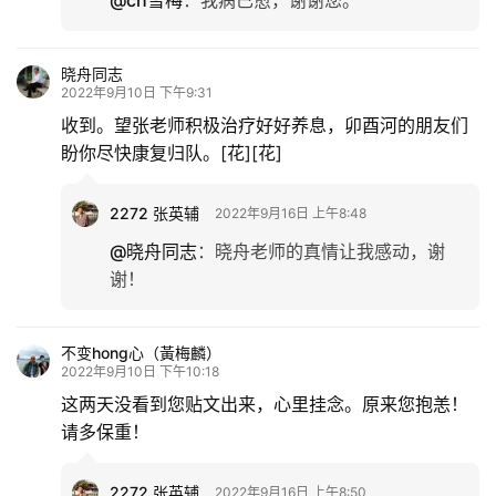
@ch雪梅
：
我病已愈，谢谢您。
晓舟同志
2022年9月10日 下午9:31
收到。望张老师积极治疗好好养息，卯酉河的朋友们
盼你尽快康复归队。[花][花]
2272 张英辅
2022年9月16日 上午8:48
@晓舟同志
：
晓舟老师的真情让我感动，谢
谢！
不变hong心（黃梅麟）
2022年9月10日 下午10:18
这两天没看到您贴文出来，心里挂念。原来您抱恙！
请多保重！
2272 张英辅
2022年9月16日 上午8:50