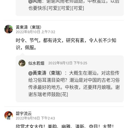
@风雨
：
谢谢风雨老师鼓励，中秋虽过，以后
也要快乐[可爱][可爱][可爱]
黃東濤（東瑞）
2022年9月10日 上午7:32
时令、节气，都有诗文，研究有素，令人长不少知
识，佩服。
似水若烟
2022年9月12日 下午5:25
@黃東濤（東瑞）
：
大概生在潮汕，对这些传
给习俗耳濡目染吧？潮汕是对中国的古老习俗
传承最好的地方。中秋夜，还要拜月娘哦。谢
谢东瑞老师鼓励[花]
碧宇流云
2022年9月16日 下午2:43
欣赏才女大作！美韵、幽雅、清新、夺目！大赞！