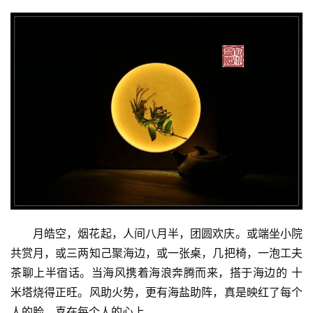
月皓空，烟花起，人间八月半，团圆欢庆。或端坐小院
共赏月，或三两知己聚海边，或一张桌，几把椅，一泡工夫
茶聊上半宿话。当海风携着海浪奔腾而来，搭于海边的 十
米塔烧得正旺。风助火势，更有海盐助阵，真是映红了每个
人的脸。喜在每个人的心上。