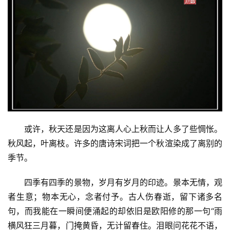
或许，秋天还是因为这离人心上秋而让人多了些惆怅。
秋风起，叶离枝。许多的唐诗宋词把一个秋渲染成了离别的
季节。
四季有四季的景物，岁月有岁月的印迹。景本无情，观
者生意；物本无心，念者付予。古人伤春逝，留下诸多名
句，而我能在一瞬间便涌起的却依旧是欧阳修的那一句“雨
横风狂三月暮，门掩黄昏，无计留春住。泪眼问花花不语，