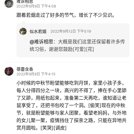
难诉相思
2022年9月9日 下午4:08
跟着若烟走过了好多的节气，增长了不少见识。
似水若烟
2022年9月12日 下午5:19
@难诉相思
：
大概是我们这里还保留着许多传
统习俗，谢谢您鼓励[可爱][花]
蓓蕾含香
2022年9月9日 下午4:15
小时候的中秋节盼望能够吃到月饼，家里小孩子多，
每人分得四分之一块，高兴的不得了，捧在手心里舔
了又舔，用纸包起来，准备第二天再吃，谁知道让老
鼠享受了，还把书包咬了一个洞。[偷笑]现在的中秋
节，就是盼望能够与家人团聚，看望老妈妈，与外地
的女儿聚一聚，疫情挡住了探亲之路，只能在异地共
赏月圆啦。[笑哭][调皮]