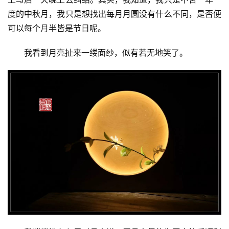
度的中秋月，我只是想找出每月月圆没有什么不同，是否便
生
可以每个月半皆是节日呢。
活
我看到月亮扯来一缕面纱，似有若无地笑了。
情
感
旅
游
登录
注册
育
儿
娱
乐
专