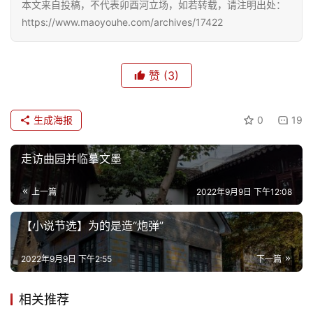
本文来自投稿，不代表卯酉河立场，如若转载，请注明出处：
https://www.maoyouhe.com/archives/17422
赞
(3)
生成海报
0
19
走访曲园并临摹文墨
上一篇
2022年9月9日 下午12:08
【小说节选】为的是造“炮弹”
2022年9月9日 下午2:55
下一篇
相关推荐