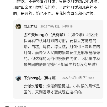
月饼吃。不是特喜欢月饼，只是吃月饼想起小时候，
那时母亲买月饼给我们吃，当时的月饼和现在的不
同，是圆的，馅也不同。令我怀念母亲和小时候…
似水若烟
2022年9月12日 下午5:18
@不变hong心（黃梅麟）
：
如今潮汕地区还
保留着中秋拜月娘的习俗，要有豆方砌成的
塔，白糕，乌糕，绿豆糕，月饼也不是现在的
月饼，而是又大又圆的馅是花生芝麻果册糖做
的。但这样的习俗也慢慢在简化，记忆里中秋
最热闹的便是“烧塔”不知黄老师有没有见过？
不变hong心（黃梅麟）
2022年9月12日 下午6:55
@似水若烟
：
烧塔倒没见过。小时候的月饼是
圆的，来到香港才变成现在这样的。