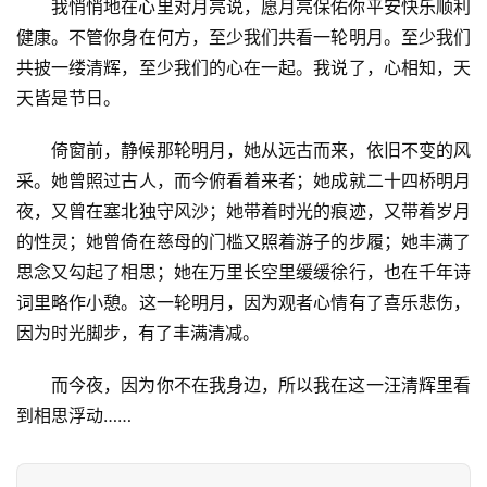
我悄悄地在心里对月亮说，愿月亮保佑你平安快乐顺利
题
健康。不管你身在何方，至少我们共看一轮明月。至少我们
共披一缕清辉，至少我们的心在一起。我说了，心相知，天
更
天皆是节日。
多
倚窗前，静候那轮明月，她从远古而来，依旧不变的风
采。她曾照过古人，而今俯看着来者；她成就二十四桥明月
夜，又曾在塞北独守风沙；她带着时光的痕迹，又带着岁月
的性灵；她曾倚在慈母的门槛又照着游子的步履；她丰满了
思念又勾起了相思；她在万里长空里缓缓徐行，也在千年诗
词里略作小憩。这一轮明月，因为观者心情有了喜乐悲伤，
因为时光脚步，有了丰满清减。
而今夜，因为你不在我身边，所以我在这一汪清辉里看
到相思浮动……