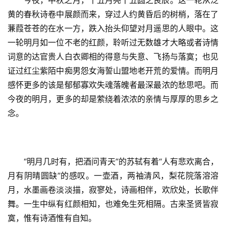
黄的春秋诗卷中展颜而来，穿过人约黄昏后的树梢，落在了
蒹葭苍苍的在水一方，跌入抬头仰望对月遥思的人眼中。这
一轮明月如一位不老的红颜，聆听过无数雄才大略或者诗情
词意的达官贵人白衣卿相的得意与失意、飞扬与落寞；也见
证过红尘紫陌中痴男怨女海誓山盟地老开荒的爱情。而明月
感怀更多的该是郁郁寡欢失魂落魄者最深最浓的愁思吧。而
今夜的明月，更多的却是萦绕着浓浓的亲情与厚厚的思乡之
念。
“明月几时有，把酒问青天”的苏轼有着“人有悲欢离合，
月有阴晴圆缺”的感叹。一壶酒，两袖清风，梨花院落溶溶
月，水墨画卷淡淡描，寂寥处，诗画相伴，欢欣处，长歌伴
舞。一生中纵有红颜相知，也难免生死相隔。古来圣贤皆寂
寞，惟有诗酒惟有自知。