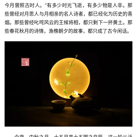
今月曾照古时人。”有多少时光飞逝，有多少物是人非。那
些曾经对月思人与月相亲的名人诗者，都已经化为历史的青
烟。那些曾经叱咤风云的王候将相，都只剩下一抔黄土。那
些春花秋月的诗情，渔樵朝夕的故事，都只成了古今闲话。
今夜，中秋之月，十五月亮十五圆之良辰。这一轮从泛