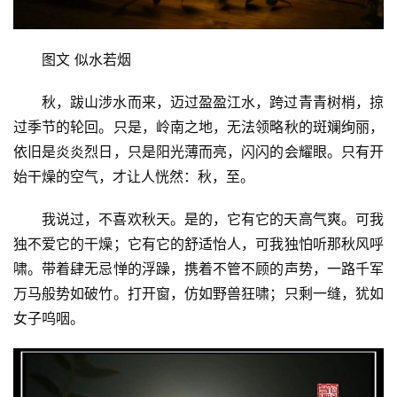
图文 似水若烟
秋，跋山涉水而来，迈过盈盈江水，跨过青青树梢，掠
过季节的轮回。只是，岭南之地，无法领略秋的斑斓绚丽，
依旧是炎炎烈日，只是阳光薄而亮，闪闪的会耀眼。只有开
始干燥的空气，才让人恍然：秋，至。
我说过，不喜欢秋天。是的，它有它的天高气爽。可我
独不爱它的干燥；它有它的舒适怡人，可我独怕听那秋风呼
啸。带着肆无忌惮的浮躁，携着不管不顾的声势，一路千军
万马般势如破竹。打开窗，仿如野兽狂啸；只剩一缝，犹如
女子呜咽。