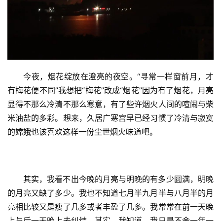
今夜，烟花绽放在澄亮的夜空。“寻常一样窗前月，才
有梅花便不同”我想把“梅花”改成“烟花”因为有了烟花，月亮
显得不那么冷清不那么寒意，有了些许烟火人间的喧闹与柴
米油盐的多彩。想来，久居广寒宫早已经习惯了冷清与寂寞
的嫦娥也该喜欢这样一份尘世烟火味道吧。
首
其实，我看不出今晚的月亮与明晚的有多少圆满，明晚
页
的月亮又缺了多少。我也不知道七月半九月半与八月半的月
亮相比较又是瘦了几多或者丰盈了几多。我常常在前一天晚
文
上与后一天晚上去纠结。其实，我知道，我只是不舍一年一
化