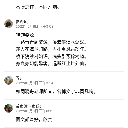
名博之作，不同凡响。
雷泽风
2022年9月6日 下午3:08
神游婺源
一路青青到婺源，溪云淡淡水潺潺。
迷人花海迷归路，古朴乡风古韵年。
桥下浣纱村妇语，墙头引颈锦鸡喧。
亦真亦幻能醉客，远避红尘世外仙。
霁月
2022年9月6日 下午3:14
如同晓舟老师所言，名博文字非同凡响。
黃東濤（東瑞）
2022年9月6日 下午6:01
图文都甚好，欣赏