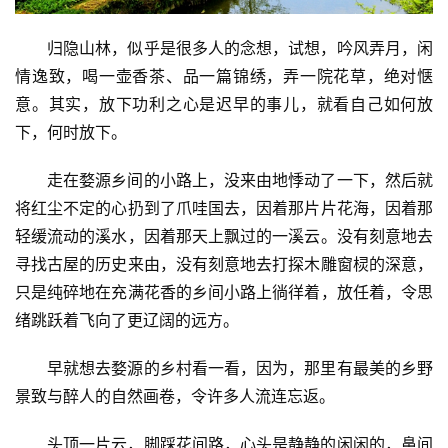
归隐山林，似乎是很多人的念想，试想，吟风弄月，闲
情逸致，喝一壶香茶、品一篇锦绣，弄一院花草，绝对惬
意。其实，放下功利之心是迟早的事儿，就看自己如何放
下，何时放下。
走在婺源乡间的小路上，没来由地悸动了一下，然后就
将红尘不定的心扔到了爪哇国去，因着那片片花海，因着那
轻缓流动的溪水，因着那天上飘过的一溪云。没有刻意地去
寻找古屋的历史来由，没有刻意地去打探木雕窗棂的深意，
只是纯碎地在充满花香的乡间小路上徜徉着，放任着，令思
绪跳跃着飞向了更辽阔的远方。
早就想去婺源的乡村看一看，因为，那里有最美的乡野
景致与醉人的自然画卷，令许多人流连忘返。
头顶一片云，脚踩花间路，心头是静静的闲闲的，鼻间