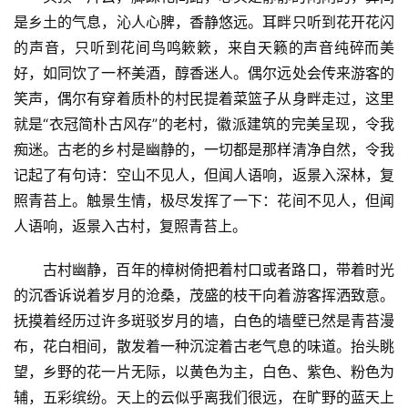
是乡土的气息，沁人心脾，香静悠远。耳畔只听到花开花闪
的声音，只听到花间鸟鸣簌簌，来自天籁的声音纯碎而美
好，如同饮了一杯美酒，醇香迷人。偶尔远处会传来游客的
笑声，偶尔有穿着质朴的村民提着菜篮子从身畔走过，这里
就是“衣冠简朴古风存”的老村，徽派建筑的完美呈现，令我
痴迷。古老的乡村是幽静的，一切都是那样清净自然，令我
记起了有句诗：空山不见人，但闻人语响，返景入深林，复
照青苔上。触景生情，极尽发挥了一下：花间不见人，但闻
人语响，返景入古村，复照青苔上。
古村幽静，百年的樟树倚把着村口或者路口，带着时光
的沉香诉说着岁月的沧桑，茂盛的枝干向着游客挥洒致意。
抚摸着经历过许多斑驳岁月的墙，白色的墙壁已然是青苔漫
布，花白相间，散发着一种沉淀着古老气息的味道。抬头眺
望，乡野的花一片无际，以黄色为主，白色、紫色、粉色为
辅，五彩缤纷。天上的云似乎离我们很远，在旷野的蓝天上