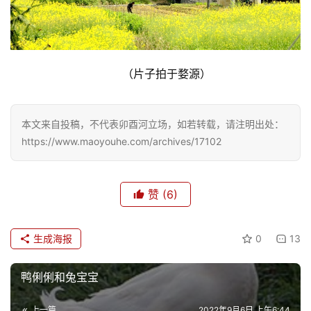
娱
乐
（片子拍于婺源）
专
题
本文来自投稿，不代表卯酉河立场，如若转载，请注明出处：
更
https://www.maoyouhe.com/archives/17102
多
赞
(6)
生成海报
0
13
鸭俐俐和兔宝宝
上一篇
2022年9月6日 上午6:44