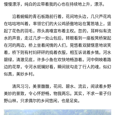
慢慢漂浮，纯白的云带着我的心也在持续地上升，漂浮。
沿着蜿蜒的青石板路前行着，花间地头边，几只芦花鸡
在咕咕地叫着，率领它们的大公鸡骄傲地站在篱笆墙上，竖
起了花色的羽毛，昂头高嗓宣布着主权。忽的，耳畔似有流
水的声音，走过几步一处山包后，转眼看到一座板凳桥架起
在河的两边，桥上坐着闲情的人们，晃悠着双腿惬意地说笑
着，桥下则有村妇砰砰的捣着衣服，相互诉说着乡情。河水
碧绿，清澈见底，许多小鱼在欢快地畅游着。河中倒映着路
边的花草，令河水斑斓好看，瞬间就勾走了行人的魂，似幻
似真，美妙乡村。
清风习习，美景馥馥，花间、碧水、流云，阅读着乡野
美妙的景致，令心怀舒畅，物我两忘。其实，不求一辈子归
野山林，只求偶尔的乡间悠闲，也是足矣。