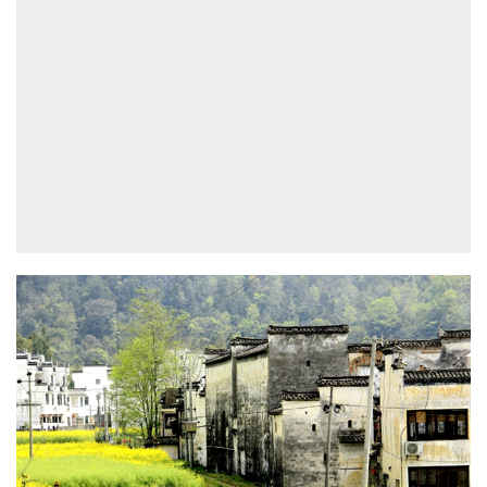
页
文
化
生
活
情
感
旅
游
登录
注册
育
儿