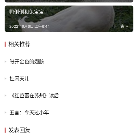
首
鸭俐俐和兔宝宝
页
2022年9月6日 上午6:44
下一篇
文
化
相关推荐
生
张开金色的翅膀
活
扯闲天儿
情
感
《红芭蕾在苏州》读后
旅
游
五言：今天过小年
登录
注册
育
发表回复
儿