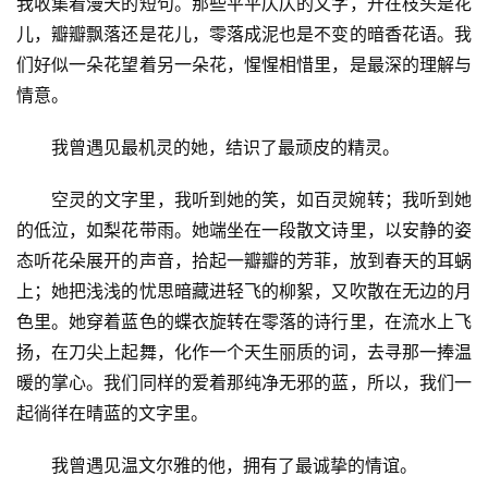
我收集着漫天的短句。那些平平仄仄的文字，开在枝头是花
儿，瓣瓣飘落还是花儿，零落成泥也是不变的暗香花语。我
们好似一朵花望着另一朵花，惺惺相惜里，是最深的理解与
情意。
我曾遇见最机灵的她，结识了最顽皮的精灵。
空灵的文字里，我听到她的笑，如百灵婉转；我听到她
的低泣，如梨花带雨。她端坐在一段散文诗里，以安静的姿
态听花朵展开的声音，拾起一瓣瓣的芳菲，放到春天的耳蜗
上；她把浅浅的忧思暗藏进轻飞的柳絮，又吹散在无边的月
色里。她穿着蓝色的蝶衣旋转在零落的诗行里，在流水上飞
扬，在刀尖上起舞，化作一个天生丽质的词，去寻那一捧温
暖的掌心。我们同样的爱着那纯净无邪的蓝，所以，我们一
起徜徉在晴蓝的文字里。
我曾遇见温文尔雅的他，拥有了最诚挚的情谊。