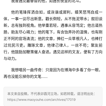
我曾遇见最睿智的他，如遇长夜里的北斗。
他的笔锋挥洒自如，或诙谐或犀利，嬉笑怒骂自成一
体，一事一议尽出新意。戳长倒短，从不拖泥带水；叙旧谈
新，总有独到视角。他举重若轻，遇事从容笃定；他古道热
肠，助友尽心竭力；他的笔下，有含饴弄孙的温情，也有刚
正不阿的官场清流；他的文章，捧红一众草根凡人，也棒打
过坑民污吏。雕琢文章，他律己律人，一丝不苟；聚友前
行，他鼓励加鞭策催人奋进。遇见这样的文友，便有了方向
与动力。
我想唱另一曲传奇：只是因为在博海中多看了你一眼，
再也没能忘掉你的文笔……
本文来自投稿，不代表卯酉河立场，如若转载，请注明出处：
https://www.maoyouhe.com/archives/17019