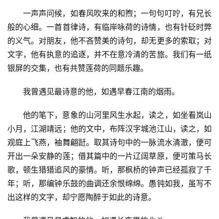
一声声问候，如春风吹来的和煦；一句句叮咛，有兄长
般的心细。一首首律诗，有临岸咏荷的诗情，也有针砭时弊
的义气。对朋友，他不吝赞美的诗句，却无更多的索取；对
文字，他有执意的追逐，并不在意冷清的苦旅。我们有一纸
银屏的交集，也有共赞莲荷的同题乐趣。
我曾遇见最诗意的他，如遇早春江南的烟雨。
他的笔下，意象的山河里风生水起，读之，如坐看岚山
小月，江湖靖远；他的文中，布阵汉字城池江山，读之，如
观庭上飞燕，袖舞翩跹。取其诗句中的一脉流水清澈，便可
开出一朵安静的莲；借其篇中的一片辽阔草原，便可策马长
歌，顿生猎猎追风的豪情。听，那枫桥的钟声已经孤寂了千
年；听，那编钟乐鼓的曲调还余恨绵绵。愚钝如我，虽写不
出这样的文字，却宁愿陶醉于如此的诗意。