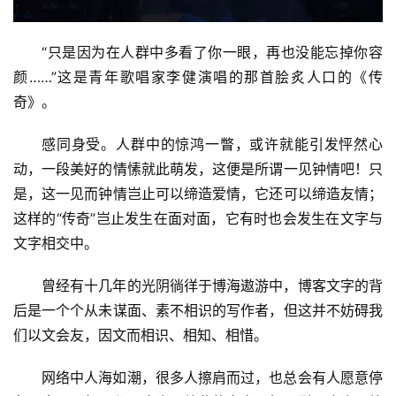
“只是因为在人群中多看了你一眼，再也没能忘掉你容
颜……”这是青年歌唱家李健演唱的那首脍炙人口的《传
奇》。
感同身受。人群中的惊鸿一瞥，或许就能引发怦然心
动，一段美好的情愫就此萌发，这便是所谓一见钟情吧！只
是，这一见而钟情岂止可以缔造爱情，它还可以缔造友情；
这样的“传奇”岂止发生在面对面，它有时也会发生在文字与
文字相交中。
曾经有十几年的光阴徜徉于博海遨游中，博客文字的背
后是一个个从未谋面、素不相识的写作者，但这并不妨碍我
们以文会友，因文而相识、相知、相惜。
网络中人海如潮，很多人擦肩而过，也总会有人愿意停