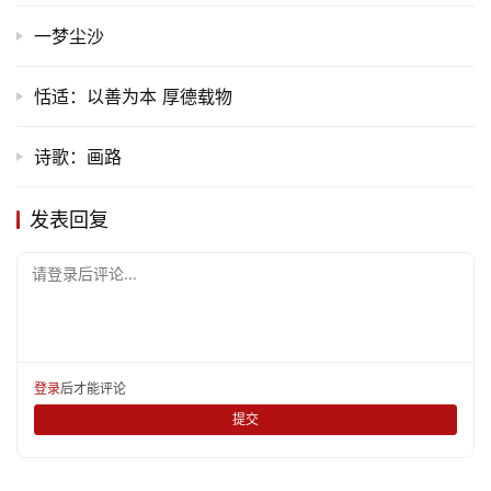
一梦尘沙
文
化
恬适：以善为本 厚德载物
生
诗歌：画路
活
发表回复
情
感
请登录后评论...
旅
游
登录
注册
登录
后才能评论
育
提交
儿
娱