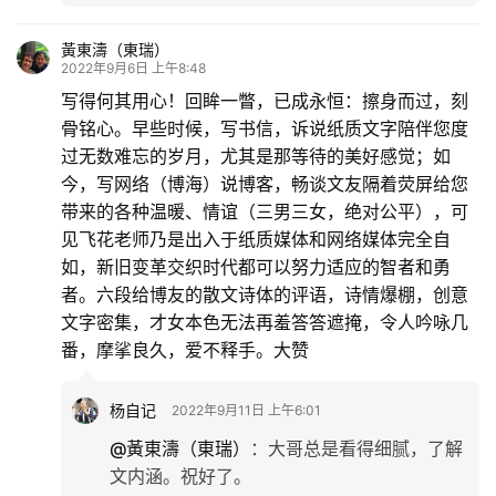
黃東濤（東瑞）
2022年9月6日 上午8:48
写得何其用心！回眸一瞥，已成永恒：擦身而过，刻
骨铭心。早些时候，写书信，诉说纸质文字陪伴您度
过无数难忘的岁月，尤其是那等待的美好感觉；如
今，写网络（博海）说博客，畅谈文友隔着荧屏给您
带来的各种温暖、情谊（三男三女，绝对公平），可
见飞花老师乃是出入于纸质媒体和网络媒体完全自
如，新旧变革交织时代都可以努力适应的智者和勇
者。六段给博友的散文诗体的评语，诗情爆棚，创意
文字密集，才女本色无法再羞答答遮掩，令人吟咏几
番，摩挲良久，爱不释手。大赞
杨自记
2022年9月11日 上午6:01
@黃東濤（東瑞）
：
大哥总是看得细腻，了解
文内涵。祝好了。