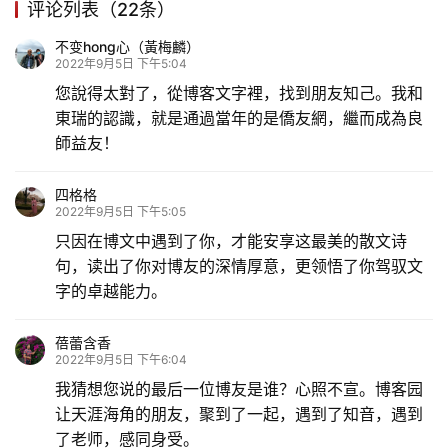
评论列表（22条）
乐
不变hong心（黃梅麟）
2022年9月5日 下午5:04
专
您說得太對了，從博客文字裡，找到朋友知己。我和
题
東瑞的認識，就是通過當年的是僑友網，繼而成為良
師益友！
更
多
四格格
2022年9月5日 下午5:05
只因在博文中遇到了你，才能安享这最美的散文诗
句，读出了你对博友的深情厚意，更领悟了你驾驭文
字的卓越能力。
蓓蕾含香
2022年9月5日 下午6:04
我猜想您说的最后一位博友是谁？心照不宣。博客园
让天涯海角的朋友，聚到了一起，遇到了知音，遇到
了老师，感同身受。