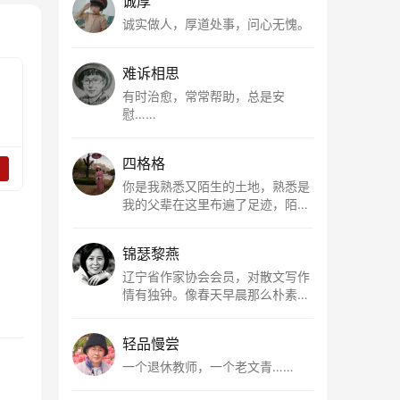
诚厚
诚实做人，厚道处事，问心无愧。
难诉相思
有时治愈，常常帮助，总是安
慰……
四格格
你是我熟悉又陌生的土地，熟悉是
我的父辈在这里布遍了足迹，陌生
是因为我总在梦里遥望你。有幸，
我以这种方式走近了你，你是我的
锦瑟黎燕
根所在，我用文字慢慢认识你、慢
慢熟悉你。
辽宁省作家协会会员，对散文写作
情有独钟。像春天早晨那么朴素，
清新，是我的期许。
轻品慢尝
一个退休教师，一个老文青……