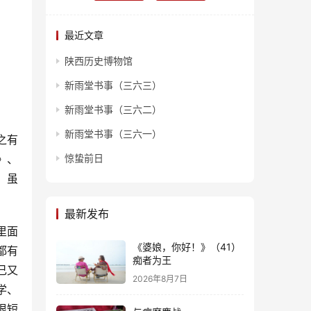
最近文章
陕西历史博物馆
新雨堂书事（三六三）
新雨堂书事（三六二）
新雨堂书事（三六一）
之有
》、
惊蛰前日
，虽
最新发布
里面
《婆娘，你好！》（41）
都有
痴者为王
己又
2026年8月7日
学、
很短