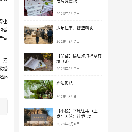
与病魔鏖战
2026年8月7日
得也
少年往事：提篮叫卖
的做
着做
2026年8月7日
【品鉴】情思如海禅意有
，还
境（3）
教授
2026年8月7日
想起
笔海孤航
2026年8月6日
【小说】平原往事（上
卷：天煞）连载 22
2026年8月6日