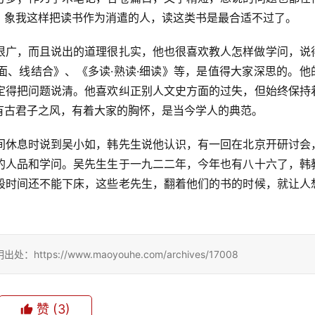
，象我这样把读书作为消遣的人，读这类书是最合适不过了。
很广，而且说出的道理很扎实，他也很喜欢教人怎样做学问，说
面、线结合》、《多读·熟读·细读》等，是值得大家深思的。他
定得把问题说清。他喜欢纠正别人文史方面的过失，但始终保持
有古君子之风，有着大家的胸怀，是当今学人的典范。
间休息时说到吴小如，韩先生说他认识，有一回在北京开研讨会
的人品和学问。吴先生生于一九二二年，今年也有八十六了，韩
段时间还不能下床，这些老先生，翻着他们的书的时候，就让人
://www.maoyouhe.com/archives/17008
赞
(3)