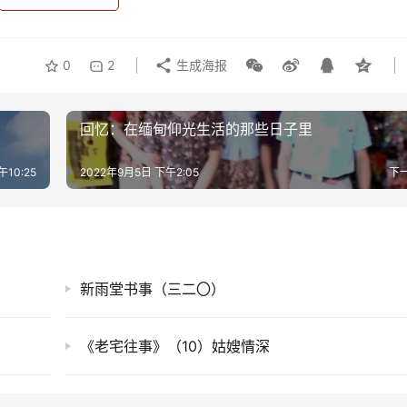
0
2
生成海报
回忆：在缅甸仰光生活的那些日子里
午10:25
2022年9月5日 下午2:05
下
新雨堂书事（三二〇）
《老宅往事》（10）姑嫂情深