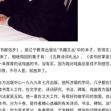
书廊信步》，是辽宁教育出版社“书趣文丛”中的本子，觉得言
来了，相继购回的集子有：《古典诗词札丛》、《读书拊掌录
一本厚厚的谈戏曲的书，没有买，因为我对戏曲总是找不到感觉
所限，不尽人意，就放弃了。
东方出版中心一九九九年七月出版，他所涉猎的学问，几乎都在
教书育人工作，在文学史、诗词研究、书法、碑版、戏曲等方面
书法家吴玉如。他一直在北大工作，有很好的做学问的氛围，自
本书，分为十卷，是作者精心选编的有关诗词、书法、碑帖、治
分多；作为学术笔记，各卷篇目，文字精短，想说的问题也都在