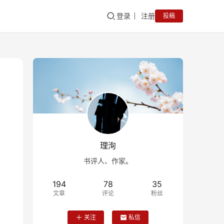
登录
注册
投稿
理洵
书评人、作家。
194
78
35
文章
评论
粉丝
关注
私信