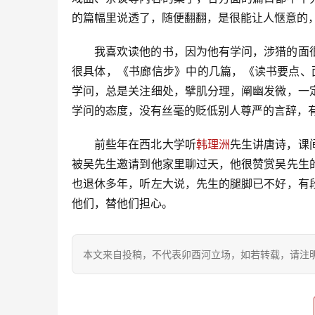
的篇幅里说透了，随便翻翻，是很能让人惬意的
我喜欢读他的书，因为他有学问，涉猎的面
很具体，《书廊信步》中的几篇，《读书要点、
学问，总是关注细处，擘肌分理，阐幽发微，一
学问的态度，没有丝毫的贬低别人尊严的言辞，
前些年在西北大学听
韩理洲
先生讲唐诗，课
被吴先生邀请到他家里聊过天，他很赞赏吴先生
也退休多年，听左大说，先生的腿脚已不好，有
他们，替他们担心。
本文来自投稿，不代表卯酉河立场，如若转载，请注明出处：https