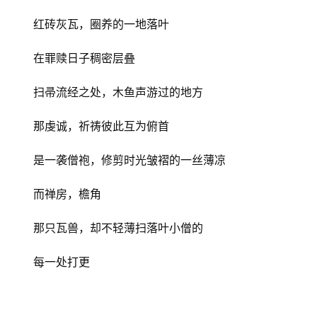
红砖灰瓦，圈养的一地落叶
在罪赎日子稠密层叠
扫帚流经之处，木鱼声游过的地方
那虔诚，祈祷彼此互为俯首
是一袭僧袍，修剪时光皱褶的一丝薄凉
而禅房，檐角
那只瓦兽，却不轻薄扫落叶小僧的
每一处打更
首
页