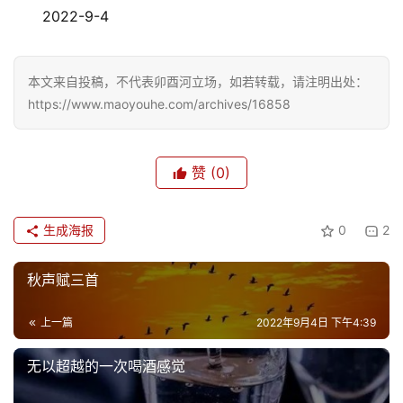
文
2022-9-4
化
生
本文来自投稿，不代表卯酉河立场，如若转载，请注明出处：
活
https://www.maoyouhe.com/archives/16858
情
赞
(0)
感
旅
生成海报
0
2
游
登录
注册
秋声赋三首
育
儿
上一篇
2022年9月4日 下午4:39
娱
无以超越的一次喝酒感觉
乐