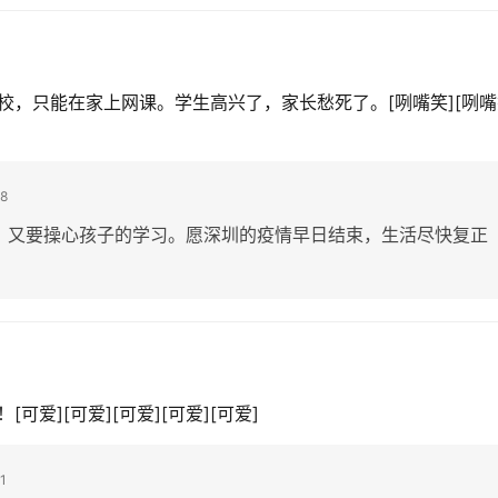
，只能在家上网课。学生高兴了，家长愁死了。[咧嘴笑][咧嘴
8
，又要操心孩子的学习。愿深圳的疫情早日结束，生活尽快复正
爱][可爱][可爱][可爱][可爱]
1