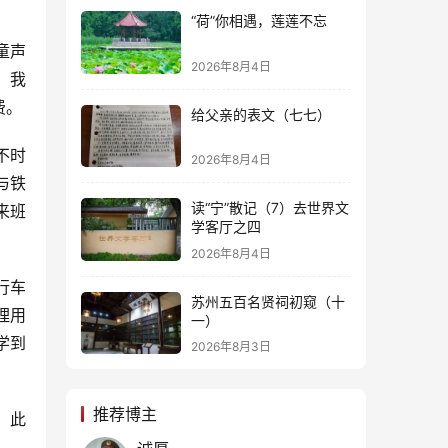
“荷”你相遇，莲莲不忘
童声
2026年8月4日
，我
费。
给父亲的表文（七七）
不时
2026年8月4日
与铁
读“宁”散记（7）去世界文
来班
学客厅之四
2026年8月4日
行车
苏州五百名贤祠初窥（十
理用
一）
学到
2026年8月3日
推荐博主
，此