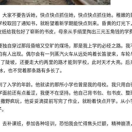
，大家不要告诉她，快点快点抓住她，快点快点抓住她。稚嫩的
学校取回了通知书，就盼望着新学期能快点到来。昏黄的灯光下
皮纸给我包好了崭新的书皮，母亲从手绢里掏出三元五角钱的学
要独自穿过那段昏暗又空旷的煤场，那是我上学的必经之路。我
怕有人出现。偶尔会有一列蒸汽火车从远处鸣着长笛驶来，车轮
下了陡坡，还要走大约两里的路才能到学校，此时天才大亮。后
冰，也不觉着那条路有多长了。
到了入学的年龄。他就读的那所小学也曾是我的母校。我只用自
学面前还有点羞涩，我便不在坚持。他自己背书包、包书皮、整
子撒野疯玩，他妥妥滴提前写完了作业，就盼着快点开学。从小
子。
，去补课班，参加各种培训，恐怕我会忙得焦头烂额，精神崩溃