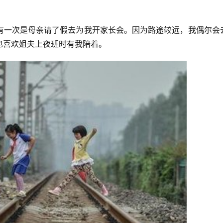
有一次是母亲请了假去为我开家长会。因为路途较远，我偶尔会
也喜欢姐夫上夜班时有我陪着。