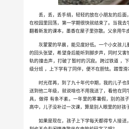
丢，丢，丢手绢，轻轻的放在小朋友的后面
在校园里回荡，第一学期很快就结束了。当我去
翻着新发的课本，墨香在屋子里弥散。父亲用牛
灰蒙蒙的早晨，能见度好低。一个小女孩儿
的回头张望，希望身后能听到脚步声，同时又害
轨的撞击声，打破了暂时的沉寂。跨过铁道 ，
级分班 ，上下学有了同伴，便不在胆怯。踏雪滑
时光荏苒，到了九十年代中期，我的儿子也
送到他二年级，就说啥也不用我送了，看他在同
具，做得 有条不紊。一年里的寒暑假，别的孩
高中，儿子没补过一次课，算是别人眼里的好孩
如果是现在，孩子上下学每天都得专人接送
刻也不会有闲情逸致坐在电脑前码字了吧？