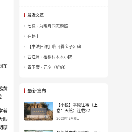
最近文章
七律 · 为晓舟同志题照
在路上
【书法日课】临《爨宝子》碑
西江月 · 梧桐村木木小院
间车
青玉案 · 元夕（新韵）
鹅黄
最新发布
啦！
【小说】平原往事（上
卷：天煞）连载22
拿着
2026年8月6日
大眼
明糖