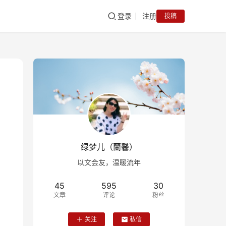
登录
注册
投稿
绿梦儿（蘭馨）
以文会友，温暖流年
45
595
30
文章
评论
粉丝
关注
私信