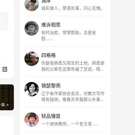
诚厚
诚实做人，厚道处事，问心无愧。
难诉相思
有时治愈，常常帮助，总是安
慰……
四格格
你是我熟悉又陌生的土地，熟悉是
我的父辈在这里布遍了足迹，陌生
是因为我总在梦里遥望你。有幸，
我以这种方式走近了你，你是我的
锦瑟黎燕
根所在，我用文字慢慢认识你、慢
慢熟悉你。
辽宁省作家协会会员，对散文写作
情有独钟。像春天早晨那么朴素，
一篇
清新，是我的期许。
轻品慢尝
一个退休教师，一个老文青……