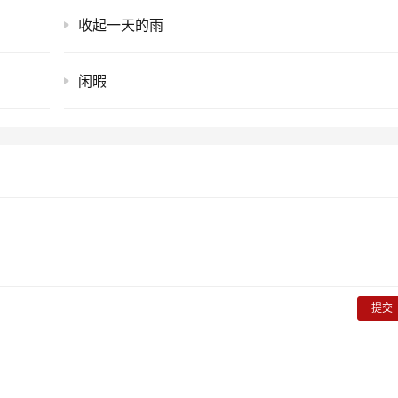
收起一天的雨
闲暇
提交