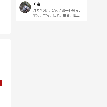
鸣虫
取名“鸣虫”，是想追求一种境界：
平实、寻常、低调。虫者，世上最
最平常的小生物也；虫鸣这种声
音，不尖利，不张扬，浅吟低唱，
是一种天籁。